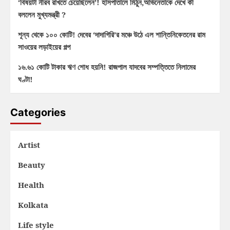
‘বিষয়টা নীরব রাখতে চেয়েছিলেন’! হাসপাতালে মিঠুন,অভিনেতাকে দেখে কী
বললেন মুখ্যমন্ত্রী ?
শূন্য থেকে ১০০ কোটি! দেবের ‘দাদাগিরি’র মঞ্চে উঠে এল শান্তিনিকেতনের রাম
সাওয়ের লড়াইয়ের গল্প
১৬.৬১ কোটি টাকার ঋণ শোধ হয়নি! রাজপাল যাদবের সম্পত্তিতে নিলামের
ঘণ্টা!
Categories
Artist
Beauty
Health
Kolkata
Life style