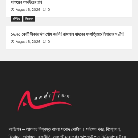
সাওয়ের লড়াইয়ের গল্প
August 6, 2026
0
বলিউড
বিনোদন
১৬.৬১ কোটি টাকার ঋণ শোধ হয়নি! রাজপাল যাদবের সম্পত্তিতে নিলামের ঘণ্টা!
August 6, 2026
0
আডিশন – আপনার বিশ্বস্ত বাংলা সংবাদ পোর্টাল। সর্বশেষ খবর, বিশ্লেষণ,
বিনোদন, খেলাধুলা, রাজনীতি, এবং জীবনযাত্রার আপডেট পান নির্ভরযোগ্য উৎস