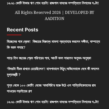
১৬.৬১ কোটি টাকার ঋণ শোধ হয়নি! রাজপাল যাদবের সম্পত্তিতে নিলামের ঘণ্টা!
All Rights Reserved 2026 | DEVELOPED BY
AADITION
Recent Posts
বিচ্ছেদের পথে ব্রেক! বিজয়ের বিরুদ্ধে মামলা প্রত্যাহার করলেন সঙ্গীতা, দাম্পত্যে
কি বরফ গলছে?
সাড়ে তিন বছরের প্রেম পরিণয়ের পথে, আংটি বদল সারলেন অনুভব-অনুষ্কা
‘বিষয়টা নীরব রাখতে চেয়েছিলেন’! হাসপাতালে মিঠুন,অভিনেতাকে দেখে কী বললেন
মুখ্যমন্ত্রী ?
শূন্য থেকে ১০০ কোটি! দেবের ‘দাদাগিরি’র মঞ্চে উঠে এল শান্তিনিকেতনের রাম
সাওয়ের লড়াইয়ের গল্প
১৬.৬১ কোটি টাকার ঋণ শোধ হয়নি! রাজপাল যাদবের সম্পত্তিতে নিলামের ঘণ্টা!