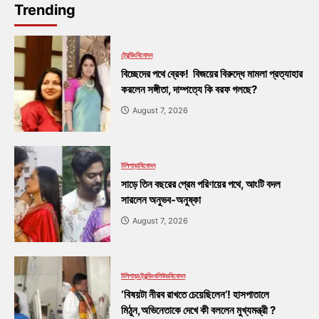
Trending
ট্রেন্ডিং
বিনোদন
বিচ্ছেদের পথে ব্রেক! বিজয়ের বিরুদ্ধে মামলা প্রত্যাহার
করলেন সঙ্গীতা, দাম্পত্যে কি বরফ গলছে?
August 7, 2026
টলিপাড়া
বিনোদন
সাড়ে তিন বছরের প্রেম পরিণয়ের পথে, আংটি বদল
সারলেন অনুভব-অনুষ্কা
August 7, 2026
টলিপাড়া
ট্রেন্ডিং
বলিউড
বিনোদন
‘বিষয়টা নীরব রাখতে চেয়েছিলেন’! হাসপাতালে
মিঠুন,অভিনেতাকে দেখে কী বললেন মুখ্যমন্ত্রী ?