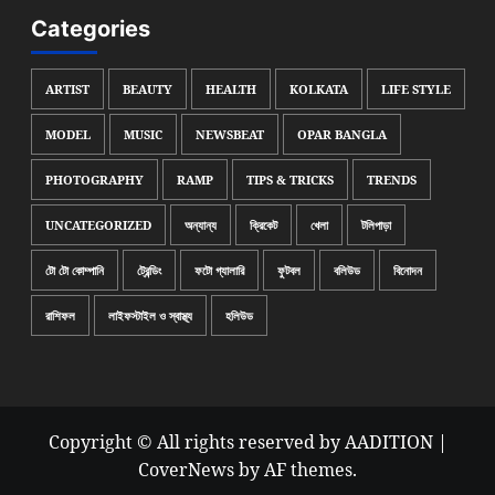
Categories
ARTIST
BEAUTY
HEALTH
KOLKATA
LIFE STYLE
MODEL
MUSIC
NEWSBEAT
OPAR BANGLA
PHOTOGRAPHY
RAMP
TIPS & TRICKS
TRENDS
UNCATEGORIZED
অন্যান্য
ক্রিকেট
খেলা
টলিপাড়া
টো টো কোম্পানি
ট্রেন্ডিং
ফটো গ্যালারি
ফুটবল
বলিউড
বিনোদন
রাশিফল
লাইফস্টাইল ও স্বাস্থ্য
হলিউড
Copyright © All rights reserved by AADITION
|
CoverNews
by AF themes.