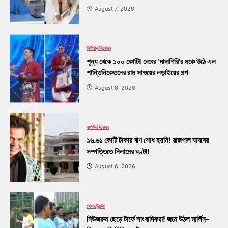
August 7, 2026
টলিপাড়া
বিনোদন
শূন্য থেকে ১০০ কোটি! দেবের ‘দাদাগিরি’র মঞ্চে উঠে এল
শান্তিনিকেতনের রাম সাওয়ের লড়াইয়ের গল্প
August 6, 2026
বলিউড
বিনোদন
১৬.৬১ কোটি টাকার ঋণ শোধ হয়নি! রাজপাল যাদবের
সম্পত্তিতে নিলামের ঘণ্টা!
August 6, 2026
খেলা
ট্রেন্ডিং
নিউজরুম ছেড়ে টার্ফে সাংবাদিকরা! জমে উঠল মার্লিন-