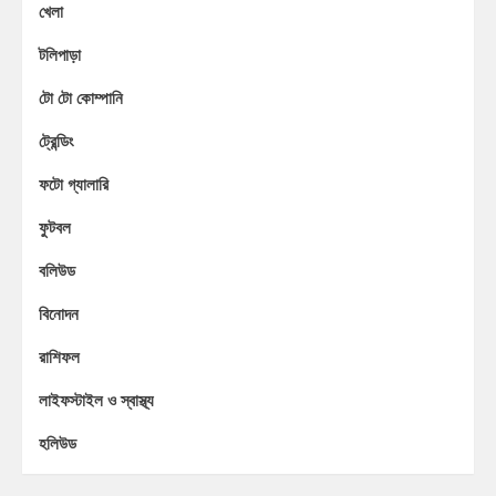
খেলা
টলিপাড়া
টো টো কোম্পানি
ট্রেন্ডিং
ফটো গ্যালারি
ফুটবল
বলিউড
বিনোদন
রাশিফল
লাইফস্টাইল ও স্বাস্থ্য
হলিউড