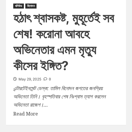
বলিউড
বিনোদন
হঠাৎ শ্বাসকষ্ট, মুহূর্তেই সব
শেষ! করোনা আবহে
অভিনেতার এমন মৃত্যু
কীসের ইঙ্গিত?
0
May 29, 2025
এন্টারটেইনমেন্ট ডেস্ক: তামিল বিনোদন জগতের জনপ্রিয়
অভিনেতা তিনি। বৃহস্পতিবার শেষ নিঃশ্বাস ত্যাগ করলেন
অভিনেতা রাজেশ।...
Read More