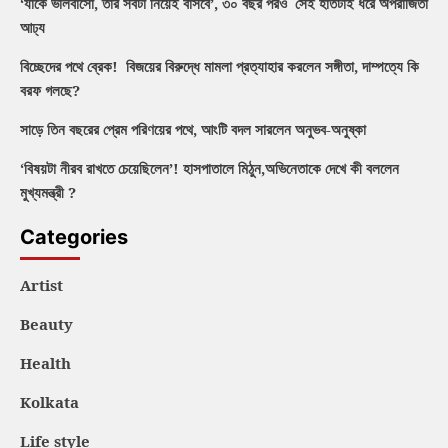
‘যাকে ভালবাসো, তার সবটা নিয়েই বাসবে’, ৩০ বছর পরও সেই হাতটাই ধরে অপরাজিতা
আঢ্য
বিচ্ছেদের পথে ব্রেক! বিজয়ের বিরুদ্ধে মামলা প্রত্যাহার করলেন সঙ্গীতা, দাম্পত্যে কি
বরফ গলছে?
সাড়ে তিন বছরের প্রেম পরিণয়ের পথে, আংটি বদল সারলেন অনুভব-অনুষ্কা
‘বিষয়টা নীরব রাখতে চেয়েছিলেন’! হাসপাতালে মিঠুন,অভিনেতাকে দেখে কী বললেন
মুখ্যমন্ত্রী ?
Categories
Artist
Beauty
Health
Kolkata
Life style