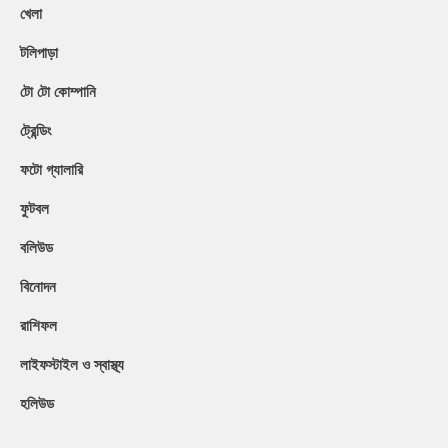
খেলা
টলিপাড়া
টো টো কোম্পানি
ট্রেন্ডিং
ফটো গ্যালারি
ফুটবল
বলিউড
বিনোদন
রাশিফল
লাইফস্টাইল ও স্বাস্থ্য
হলিউড