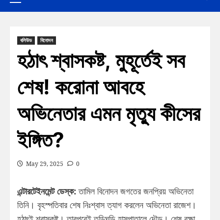
বলিউড
বিনোদন
হঠাৎ শ্বাসকষ্ট, মুহূর্তেই সব
শেষ! করোনা আবহে
অভিনেতার এমন মৃত্যু কীসের
ইঙ্গিত?
May 29, 2025
0
এন্টারটেইনমেন্ট ডেস্ক:
তামিল বিনোদন জগতের জনপ্রিয় অভিনেতা
তিনি। বৃহস্পতিবার শেষ নিঃশ্বাস ত্যাগ করলেন অভিনেতা রাজেশ।
হঠাৎই শ্বাসকষ্ট। তারপরেই তড়িঘড়ি হাসপাতালে দৌড়। শেষ রক্ষা