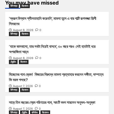
You may have missed
টলিপাড়া
বিনোদন
‘স্বরূপ বিশ্বাস শ্লীলতাহানি করেননি’, মামলা তুলে এ বার পাল্টি রূপসজ্জা শিল্পী
সিমরনের
August 8, 2026
0
টলিপাড়া
বিনোদন
‘যাকে ভালবাসো, তার সবটা নিয়েই বাসবে’, ৩০ বছর পরও সেই হাতটাই ধরে
অপরাজিতা আঢ্য
August 8, 2026
0
ট্রেন্ডিং
বিনোদন
বিচ্ছেদের পথে ব্রেক! বিজয়ের বিরুদ্ধে মামলা প্রত্যাহার করলেন সঙ্গীতা, দাম্পত্যে
কি বরফ গলছে?
August 7, 2026
0
টলিপাড়া
বিনোদন
সাড়ে তিন বছরের প্রেম পরিণয়ের পথে, আংটি বদল সারলেন অনুভব-অনুষ্কা
August 7, 2026
0
টলিপাড়া
ট্রেন্ডিং
বলিউড
বিনোদন