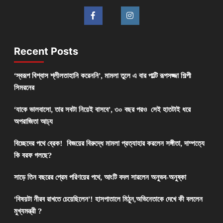
Recent Posts
‘স্বরূপ বিশ্বাস শ্লীলতাহানি করেননি’, মামলা তুলে এ বার পাল্টি রূপসজ্জা শিল্পী
সিমরনের
‘যাকে ভালবাসো, তার সবটা নিয়েই বাসবে’, ৩০ বছর পরও সেই হাতটাই ধরে
অপরাজিতা আঢ্য
বিচ্ছেদের পথে ব্রেক! বিজয়ের বিরুদ্ধে মামলা প্রত্যাহার করলেন সঙ্গীতা, দাম্পত্যে
কি বরফ গলছে?
সাড়ে তিন বছরের প্রেম পরিণয়ের পথে, আংটি বদল সারলেন অনুভব-অনুষ্কা
‘বিষয়টা নীরব রাখতে চেয়েছিলেন’! হাসপাতালে মিঠুন,অভিনেতাকে দেখে কী বললেন
মুখ্যমন্ত্রী ?