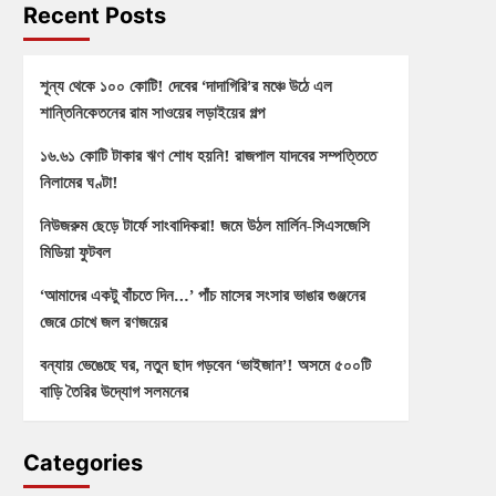
Recent Posts
শূন্য থেকে ১০০ কোটি! দেবের ‘দাদাগিরি’র মঞ্চে উঠে এল
শান্তিনিকেতনের রাম সাওয়ের লড়াইয়ের গল্প
১৬.৬১ কোটি টাকার ঋণ শোধ হয়নি! রাজপাল যাদবের সম্পত্তিতে
নিলামের ঘণ্টা!
নিউজরুম ছেড়ে টার্ফে সাংবাদিকরা! জমে উঠল মার্লিন-সিএসজেসি
মিডিয়া ফুটবল
‘আমাদের একটু বাঁচতে দিন…’ পাঁচ মাসের সংসার ভাঙার গুঞ্জনের
জেরে চোখে জল রণজয়ের
বন্যায় ভেঙেছে ঘর, নতুন ছাদ গড়বেন ‘ভাইজান’! অসমে ৫০০টি
বাড়ি তৈরির উদ্যোগ সলমনের
Categories