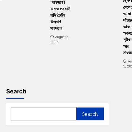
ছেলের
‘ভাইজান’!
থেকে
অসমে ৫০০টি
ভালো
বাড়ি তৈরির
সাঁতার
উদ্যোগ
আছে
সলমনের
অকপট
August 6,
স্বীকা
2026
আর
মাধবন
Au
5, 20
Search
Search