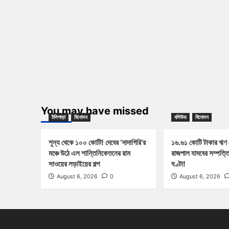
You may have missed
টলিপাড়া
বিনোদন
বলিউড
বিনোদন
শূন্য থেকে ১০০ কোটি! দেবের ‘দাদাগিরি’র
১৬.৬১ কোটি টাকার ঋণ
মঞ্চে উঠে এল শান্তিনিকেতনের রাম
রাজপাল যাদবের সম্পত্ত
সাওয়ের লড়াইয়ের গল্প
ঘণ্টা!
August 6, 2026
0
August 6, 2026