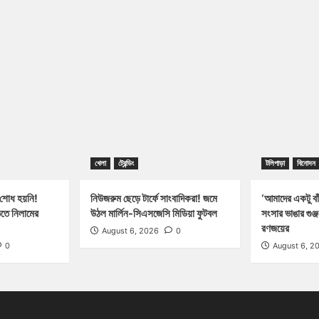
খেলা
ট্রেন্ডিং
টলিপাড়া
বিনোদন
 শোধ হয়নি!
নিউজরুম ছেড়ে টার্ফে সাংবাদিকরা! জমে
‘আমাদের একটু বাঁ
িতে নিলামের
উঠল মার্লিন-সিএসজেসি মিডিয়া ফুটবল
সংসার ভাঙার গুঞ
রণজয়ের
August 6, 2026
0
0
August 6, 2