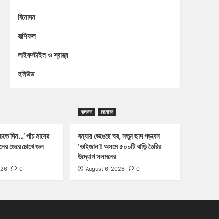
বিনোদন
রাশিফল
লাইফস্টাইল ও স্বাস্থ্য
হলিউড
বলিউড
বিনোদন
চতে দিন…’ পাঁচ মাসের
বন্যায় ভেঙেছে ঘর, নতুন ছাদ গড়বেন
্জনের জেরে চোখে জল
‘ভাইজান’! অসমে ৫০০টি বাড়ি তৈরির
উদ্যোগ সলমনের
026
0
August 6, 2026
0