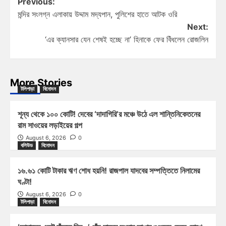
Previous:
মন্দির সংলগ্ন এলাকায় উদ্দাম মদ্যপান, পুলিশের হাতে আটক ওরি
Next:
‘এর ক্যানসার যেন শেষই হচ্ছে না’ হিনাকে ফের বিঁধলেন রোজলিন
More Stories
টলিপাড়া
বিনোদন
শূন্য থেকে ১০০ কোটি! দেবের ‘দাদাগিরি’র মঞ্চে উঠে এল শান্তিনিকেতনের
রাম সাওয়ের লড়াইয়ের গল্প
August 6, 2026
0
বলিউড
বিনোদন
১৬.৬১ কোটি টাকার ঋণ শোধ হয়নি! রাজপাল যাদবের সম্পত্তিতে নিলামের
ঘণ্টা!
August 6, 2026
0
টলিপাড়া
বিনোদন