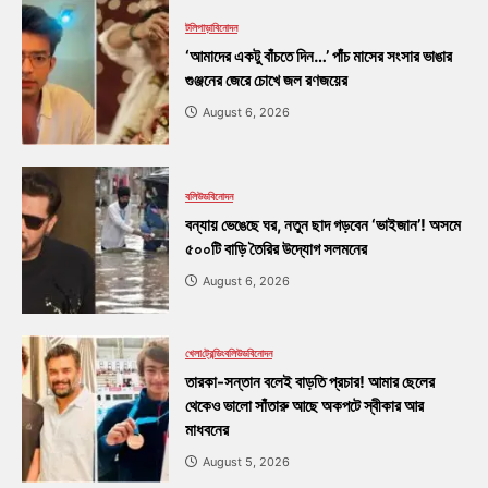
টলিপাড়া
বিনোদন
‘আমাদের একটু বাঁচতে দিন…’ পাঁচ মাসের সংসার ভাঙার
গুঞ্জনের জেরে চোখে জল রণজয়ের
August 6, 2026
বলিউড
বিনোদন
বন্যায় ভেঙেছে ঘর, নতুন ছাদ গড়বেন ‘ভাইজান’! অসমে
৫০০টি বাড়ি তৈরির উদ্যোগ সলমনের
August 6, 2026
খেলা
ট্রেন্ডিং
বলিউড
বিনোদন
তারকা-সন্তান বলেই বাড়তি প্রচার! আমার ছেলের
থেকেও ভালো সাঁতারু আছে অকপটে স্বীকার আর
মাধবনের
August 5, 2026