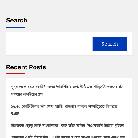
Search
Search
Recent Posts
শূন্য থেকে ১০০ কোটি! দেবের ‘দাদাগিরি’র মঞ্চে উঠে এল শান্তিনিকেতনের রাম
সাওয়ের লড়াইয়ের গল্প
১৬.৬১ কোটি টাকার ঋণ শোধ হয়নি! রাজপাল যাদবের সম্পত্তিতে নিলামের
ঘণ্টা!
নিউজরুম ছেড়ে টার্ফে সাংবাদিকরা! জমে উঠল মার্লিন-সিএসজেসি মিডিয়া ফুটবল
‘আমাদের একটু বাঁচতে দিন…’ পাঁচ মাসের সংসার ভাঙার গুঞ্জনের জেরে চোখে জল