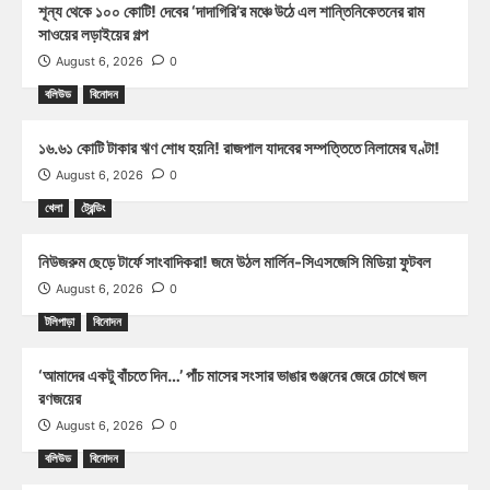
শূন্য থেকে ১০০ কোটি! দেবের ‘দাদাগিরি’র মঞ্চে উঠে এল শান্তিনিকেতনের রাম
সাওয়ের লড়াইয়ের গল্প
August 6, 2026
0
বলিউড
বিনোদন
১৬.৬১ কোটি টাকার ঋণ শোধ হয়নি! রাজপাল যাদবের সম্পত্তিতে নিলামের ঘণ্টা!
August 6, 2026
0
খেলা
ট্রেন্ডিং
নিউজরুম ছেড়ে টার্ফে সাংবাদিকরা! জমে উঠল মার্লিন-সিএসজেসি মিডিয়া ফুটবল
August 6, 2026
0
টলিপাড়া
বিনোদন
‘আমাদের একটু বাঁচতে দিন…’ পাঁচ মাসের সংসার ভাঙার গুঞ্জনের জেরে চোখে জল
রণজয়ের
August 6, 2026
0
বলিউড
বিনোদন