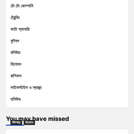
টো টো কোম্পানি
ট্রেন্ডিং
ফটো গ্যালারি
ফুটবল
বলিউড
বিনোদন
রাশিফল
লাইফস্টাইল ও স্বাস্থ্য
হলিউড
You may have missed
টলিপাড়া
বিনোদন