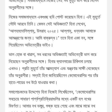
অভিনেত্রী। সমাজমাধ্যমে নিজেই সেই সব মুহূর্ত ভাগ করে নিলেন
অনুরাগীদের সঙ্গে।
নিজের সমাজমাধ্যমে একগুচ্ছ ছবি পোস্ট করেছেন হিনা। এই মুহূর্তে
সৌদি আরবে তিনি। কেমন সেই অভিজ্ঞতা? হিনা লেখেন,
‘আলহমদোলিল্লাহ্‌, উমরাহ ২০২৫। আল্লাহ্‌, ধন্যবাদ আমাকে
আমন্ত্রণের জন্য। আমি বাক্‌রুদ্ধ।’ তবে হিনা একা নন, সঙ্গে
গিয়েছিলেন অভিনেত্রীর ভাইও।
ভাল হোক বা খারাপ, সব ধরনের অভিজ্ঞতাই অভিনেত্রী ভাগ করে
নিয়েছেন অনুরাগীদের সঙ্গে। হিনার ক্যানসারের চিকিৎসা চলছে
এখনও। প্রতি মুহূর্তে তাঁর আত্মত্যাগ এবং যন্ত্রণার সাক্ষী থেকেছেন
তাঁর অনুরাগীরা। সদ্যই হিনা জানিয়েছিলেন কেমোথেরাপির পর তাঁর
হাতে-পায়ের নখ উঠে যাওয়ার কথা।
সমালোচকদের উদ্দেশ্যে হিনা নিজেই লিখেছিলেন, ‘কেমোথেরাপির
সবচেয়ে সাধারণ পার্শ্বপ্রতিক্রিয়াগুলির মধ্যে একটি হল নখের
বিবর্ণতা। আমার নখ ভঙ্গুর, শুষ্ক হয়ে গেছে এবং মাঝে মাঝে নখ