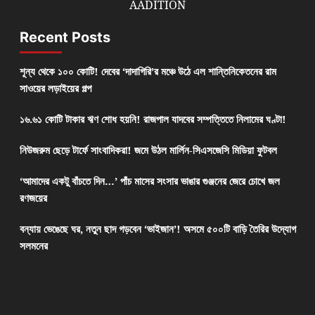
AADITION
Recent Posts
শূন্য থেকে ১০০ কোটি! দেবের ‘দাদাগিরি’র মঞ্চে উঠে এল শান্তিনিকেতনের রাম
সাওয়ের লড়াইয়ের গল্প
১৬.৬১ কোটি টাকার ঋণ শোধ হয়নি! রাজপাল যাদবের সম্পত্তিতে নিলামের ঘণ্টা!
নিউজরুম ছেড়ে টার্ফে সাংবাদিকরা! জমে উঠল মার্লিন-সিএসজেসি মিডিয়া ফুটবল
‘আমাদের একটু বাঁচতে দিন…’ পাঁচ মাসের সংসার ভাঙার গুঞ্জনের জেরে চোখে জল
রণজয়ের
বন্যায় ভেঙেছে ঘর, নতুন ছাদ গড়বেন ‘ভাইজান’! অসমে ৫০০টি বাড়ি তৈরির উদ্যোগ
সলমনের