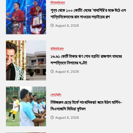
টলিপাড়া
বিনোদন
শূন্য থেকে ১০০ কোটি! দেবের ‘দাদাগিরি’র মঞ্চে উঠে এল
শান্তিনিকেতনের রাম সাওয়ের লড়াইয়ের গল্প
August 6, 2026
বলিউড
বিনোদন
১৬.৬১ কোটি টাকার ঋণ শোধ হয়নি! রাজপাল যাদবের
সম্পত্তিতে নিলামের ঘণ্টা!
August 6, 2026
খেলা
ট্রেন্ডিং
নিউজরুম ছেড়ে টার্ফে সাংবাদিকরা! জমে উঠল মার্লিন-
সিএসজেসি মিডিয়া ফুটবল
August 6, 2026