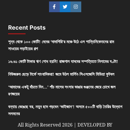
Recent Posts
শূন্য থেকে ১০০ কোটি! দেবের ‘দাদাগিরি’র মঞ্চে উঠে এল শান্তিনিকেতনের রাম
সাওয়ের লড়াইয়ের গল্প
১৬.৬১ কোটি টাকার ঋণ শোধ হয়নি! রাজপাল যাদবের সম্পত্তিতে নিলামের ঘণ্টা!
নিউজরুম ছেড়ে টার্ফে সাংবাদিকরা! জমে উঠল মার্লিন-সিএসজেসি মিডিয়া ফুটবল
‘আমাদের একটু বাঁচতে দিন…’ পাঁচ মাসের সংসার ভাঙার গুঞ্জনের জেরে চোখে জল
রণজয়ের
বন্যায় ভেঙেছে ঘর, নতুন ছাদ গড়বেন ‘ভাইজান’! অসমে ৫০০টি বাড়ি তৈরির উদ্যোগ
সলমনের
All Rights Reserved 2026 | DEVELOPED BY