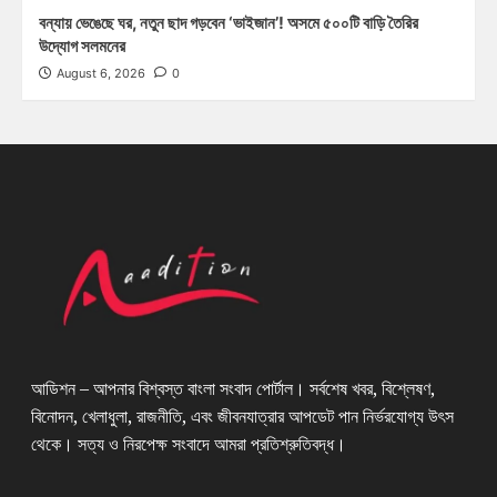
বন্যায় ভেঙেছে ঘর, নতুন ছাদ গড়বেন ‘ভাইজান’! অসমে ৫০০টি বাড়ি তৈরির
উদ্যোগ সলমনের
August 6, 2026
0
আডিশন – আপনার বিশ্বস্ত বাংলা সংবাদ পোর্টাল। সর্বশেষ খবর, বিশ্লেষণ,
বিনোদন, খেলাধুলা, রাজনীতি, এবং জীবনযাত্রার আপডেট পান নির্ভরযোগ্য উৎস
থেকে। সত্য ও নিরপেক্ষ সংবাদে আমরা প্রতিশ্রুতিবদ্ধ।