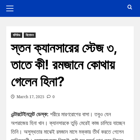
বলিউড
বিনোদন
স্তন ক্যানসারের স্টেজ ৩,
তাতে কী! রমজানে কোথায়
গেলেন হিনা?
March 17, 2025
0
এন্টারটেইনমেন্ট ডেস্ক:
শরীরে মারণরোগের বাসা। তবুও যেন
অপরাজেয় হিনা খান। ক্যানসারকে তুড়ি মেরেই কাজ চালিয়ে যাচ্ছেন
তিনি। অসুস্থতার মাঝেই রমজান মাসে মক্কায় তীর্থ করতে গেলেন