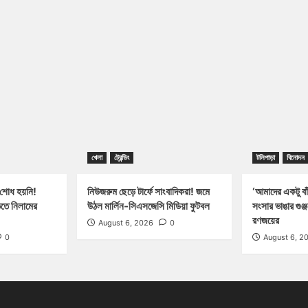
খেলা
ট্রেন্ডিং
টলিপাড়া
বিনোদন
 শোধ হয়নি!
নিউজরুম ছেড়ে টার্ফে সাংবাদিকরা! জমে
‘আমাদের একটু বাঁ
িতে নিলামের
উঠল মার্লিন-সিএসজেসি মিডিয়া ফুটবল
সংসার ভাঙার গুঞ
রণজয়ের
August 6, 2026
0
0
August 6, 2