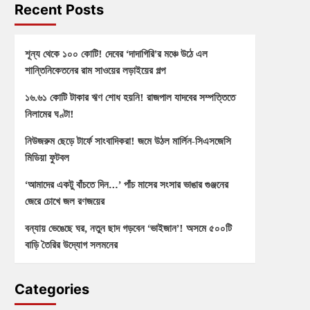
Recent Posts
শূন্য থেকে ১০০ কোটি! দেবের ‘দাদাগিরি’র মঞ্চে উঠে এল
শান্তিনিকেতনের রাম সাওয়ের লড়াইয়ের গল্প
১৬.৬১ কোটি টাকার ঋণ শোধ হয়নি! রাজপাল যাদবের সম্পত্তিতে
নিলামের ঘণ্টা!
নিউজরুম ছেড়ে টার্ফে সাংবাদিকরা! জমে উঠল মার্লিন-সিএসজেসি
মিডিয়া ফুটবল
‘আমাদের একটু বাঁচতে দিন…’ পাঁচ মাসের সংসার ভাঙার গুঞ্জনের
জেরে চোখে জল রণজয়ের
বন্যায় ভেঙেছে ঘর, নতুন ছাদ গড়বেন ‘ভাইজান’! অসমে ৫০০টি
বাড়ি তৈরির উদ্যোগ সলমনের
Categories