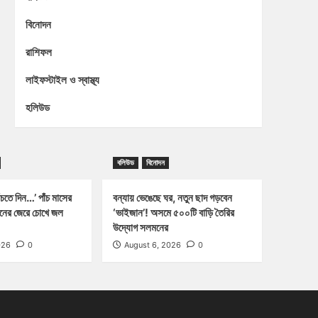
বিনোদন
রাশিফল
লাইফস্টাইল ও স্বাস্থ্য
হলিউড
বলিউড
বিনোদন
চতে দিন…’ পাঁচ মাসের
বন্যায় ভেঙেছে ঘর, নতুন ছাদ গড়বেন
্জনের জেরে চোখে জল
‘ভাইজান’! অসমে ৫০০টি বাড়ি তৈরির
উদ্যোগ সলমনের
026
0
August 6, 2026
0