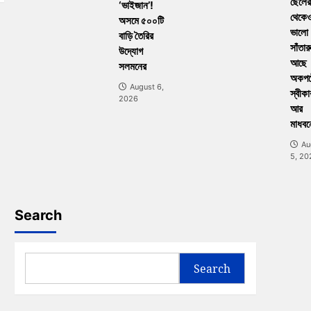
ছেলের
‘ভাইজান’!
থেকে
অসমে ৫০০টি
ভালো
বাড়ি তৈরির
সাঁতার
উদ্যোগ
আছে
সলমনের
অকপট
August 6,
স্বীকা
2026
আর
মাধবন
Au
5, 20
Search
Search