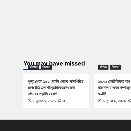
You may have missed
টলিপাড়া
বিনোদন
বলিউড
বিনোদন
শূন্য থেকে ১০০ কোটি! দেবের ‘দাদাগিরি’র
১৬.৬১ কোটি টাকার ঋণ
মঞ্চে উঠে এল শান্তিনিকেতনের রাম
রাজপাল যাদবের সম্পত্ত
সাওয়ের লড়াইয়ের গল্প
ঘণ্টা!
August 6, 2026
0
August 6, 2026