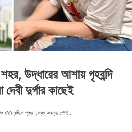
 শহর, উদ্ধারের আশায় গৃহবন্দি
া দেবী দুর্গার কাছেই
ারার বৃষ্টিতে প্রায় ডুবন্ত অবস্থা গোটা...