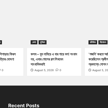
ন
খেলা
ফুটবল
বলিউড
বিনোদন
পাড়ায় ফিরল
কলম – বুম নামিয়ে এ বার পায়ে বল! সংবাদ
‘গজনি’ করতে আম
পত্তির ঘোষণা
নয়, এবার গোলের গল্প লিখবেন
করেছিলেন প্রদীপ
সাংবাদিকরাই
প্রকাশ্যে গোপন 
0
August 5, 2026
0
August 5, 2
Recent Posts