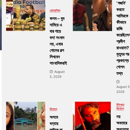
‘গজনি’
করতে
খেলা
ফুটবল
আমিরকে
কলম – বুম
কীভাবে
নামিয়ে এ
রাজি
বার পায়ে
করেছিলে
বল! সংবাদ
প্রদীপ
নয়, এবার
রাওয়াত?
গোলের গল্প
মৃত্যুর পর
লিখবেন
প্রকাশ্যে
সাংবাদিকরাই
গোপন
August
তথ্য
5, 2026
August 5
2026
টলিপাড়া
বিনোদন
বিনোদন
নয়
অসমে
অবতারে
বন্যায়
অনন্তের
আটকে মা,