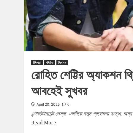
টলিপাড়া
বলিউড
বিনোদন
রোহিত শেট্টির অ্যাকশন থ্র
আবহেই সুখবর
0
April 20, 2025
এন্টারটেইনমেন্ট ডেস্ক: একদিকে নতুন প্রযোজনা সংস্থা, অন্য
Read More