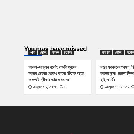
You may have missed
খেলা
ট্রেন্ডিং
বলিউড
বিনোদন
টলিপাড়া
ট্রেন্ডিং
বিনোদ
তারকা-সন্তান বলেই বাড়তি প্রচার!
নতুন সরকারের আমল, টলি
আমার ছেলের থেকেও ভালো সাঁতারু আছে
কাজের ছন্দ! মামলা নিষ্
অকপটে স্বীকার আর মাধবনের
হাইকোর্টের
August 5, 2026
0
August 5, 2026