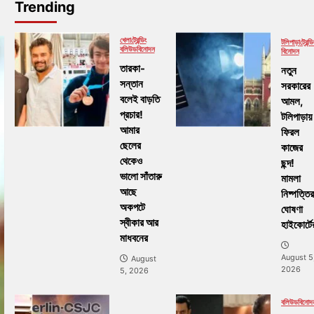
Trending
খেলা
ট্রেন্ডিং
টলিপাড়া
ট্রেন্ডি
বলিউড
বিনোদন
বিনোদন
তারকা-
নতুন
সন্তান
সরকারের
বলেই বাড়তি
আমল,
প্রচার!
টলিপাড়ায়
আমার
ফিরল
ছেলের
কাজের
থেকেও
ছন্দ!
ভালো সাঁতারু
মামলা
আছে
নিষ্পত্তির
অকপটে
ঘোষণা
স্বীকার আর
হাইকোর্টে
মাধবনের
August 5
August
2026
5, 2026
বলিউড
বিনোদ