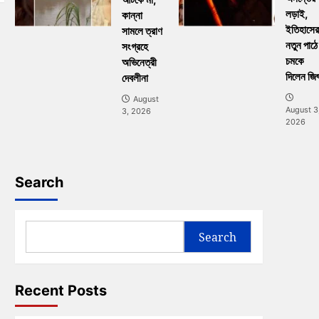
লড়াই,
কান্না
ইতিহাসের
সামলে ত্রাণ
নতুন পাঠে
সংগ্রহে
চমকে
অভিনেত্রী
দিলেন জি
দেবলীনা
August
August 3
3, 2026
2026
Search
Search
Recent Posts