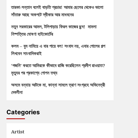
তারকা-সন্তান বলেই বাড়তি প্রচার! আমার ছেলের থেকেও ভালো
সাঁতারু আছে অকপটে স্বীকার আর মাধবনের
নতুন সরকারের আমল, টলিপাড়ায় ফিরল কাজের ছন্দ! মামলা
নিষ্পত্তির ঘোষণা হাইকোর্টের
কলম – বুম নামিয়ে এ বার পায়ে বল! সংবাদ নয়, এবার গোলের গল্প
লিখবেন সাংবাদিকরাই
‘গজনি’ করতে আমিরকে কীভাবে রাজি করেছিলেন প্রদীপ রাওয়াত?
মৃত্যুর পর প্রকাশ্যে গোপন তথ্য
অসমে বন্যায় আটকে মা, কান্না সামলে ত্রাণ সংগ্রহে অভিনেত্রী
দেবলীনা
Categories
Artist