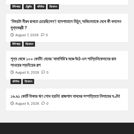
টলিপাড়া
ট্রেন্ডিং
বলিউড
বিনোদন
‘বিষয়টা নীরব রাখতে চেয়েছিলেন’! হাসপাতালে মিঠুন,অভিনেতাকে দেখে কী বললেন
মুখ্যমন্ত্রী ?
August 7, 2026
0
টলিপাড়া
বিনোদন
শূন্য থেকে ১০০ কোটি! দেবের ‘দাদাগিরি’র মঞ্চে উঠে এল শান্তিনিকেতনের রাম
সাওয়ের লড়াইয়ের গল্প
August 6, 2026
0
বলিউড
বিনোদন
১৬.৬১ কোটি টাকার ঋণ শোধ হয়নি! রাজপাল যাদবের সম্পত্তিতে নিলামের ঘণ্টা!
August 6, 2026
0