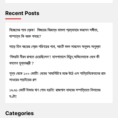
Recent Posts
বিচ্ছেদের পথে ব্রেক! বিজয়ের বিরুদ্ধে মামলা প্রত্যাহার করলেন সঙ্গীতা,
দাম্পত্যে কি বরফ গলছে?
সাড়ে তিন বছরের প্রেম পরিণয়ের পথে, আংটি বদল সারলেন অনুভব-অনুষ্কা
‘বিষয়টা নীরব রাখতে চেয়েছিলেন’! হাসপাতালে মিঠুন,অভিনেতাকে দেখে কী
বললেন মুখ্যমন্ত্রী ?
শূন্য থেকে ১০০ কোটি! দেবের ‘দাদাগিরি’র মঞ্চে উঠে এল শান্তিনিকেতনের রাম
সাওয়ের লড়াইয়ের গল্প
১৬.৬১ কোটি টাকার ঋণ শোধ হয়নি! রাজপাল যাদবের সম্পত্তিতে নিলামের
ঘণ্টা!
Categories