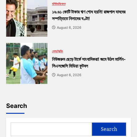
বলিউড
বিনোদন
১৬.৬১ কোটি টাকার ঋণ শোধ হয়নি! রাজপাল যাদবের
সম্পত্তিতে নিলামের ঘণ্টা!
August 6, 2026
খেলা
ট্রেন্ডিং
নিউজরুম ছেড়ে টার্ফে সাংবাদিকরা! জমে উঠল মার্লিন-
সিএসজেসি মিডিয়া ফুটবল
August 6, 2026
Search
Search