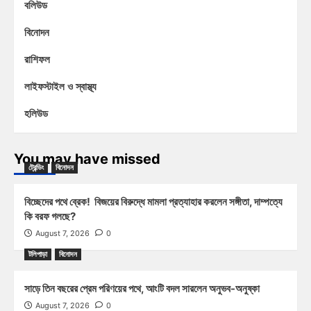
বলিউড
বিনোদন
রাশিফল
লাইফস্টাইল ও স্বাস্থ্য
হলিউড
You may have missed
ট্রেন্ডিং
বিনোদন
বিচ্ছেদের পথে ব্রেক! বিজয়ের বিরুদ্ধে মামলা প্রত্যাহার করলেন সঙ্গীতা, দাম্পত্যে
কি বরফ গলছে?
August 7, 2026
0
টলিপাড়া
বিনোদন
সাড়ে তিন বছরের প্রেম পরিণয়ের পথে, আংটি বদল সারলেন অনুভব-অনুষ্কা
August 7, 2026
0