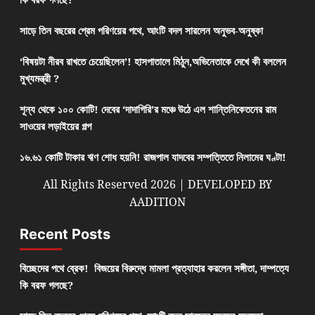
সাড়ে তিন বছরের প্রেম পরিণয়ের পথে, আংটি বদল সারলেন অনুভব-অনুষ্কা
‘বিষয়টা নীরব রাখতে চেয়েছিলেন’! হাসপাতালে মিঠুন,অভিনেতাকে দেখে কী বললেন
মুখ্যমন্ত্রী ?
শূন্য থেকে ১০০ কোটি! দেবের ‘দাদাগিরি’র মঞ্চে উঠে এল শান্তিনিকেতনের রাম
সাওয়ের লড়াইয়ের গল্প
১৬.৬১ কোটি টাকার ঋণ শোধ হয়নি! রাজপাল যাদবের সম্পত্তিতে নিলামের ঘণ্টা!
All Rights Reserved 2026 | DEVELOPED BY
AADITION
Recent Posts
বিচ্ছেদের পথে ব্রেক! বিজয়ের বিরুদ্ধে মামলা প্রত্যাহার করলেন সঙ্গীতা, দাম্পত্যে
কি বরফ গলছে?