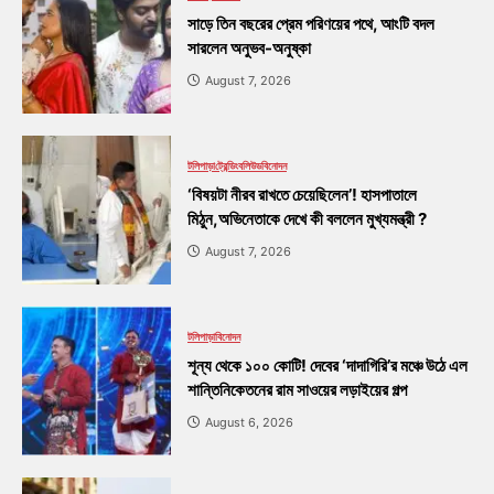
সাড়ে তিন বছরের প্রেম পরিণয়ের পথে, আংটি বদল
সারলেন অনুভব-অনুষ্কা
August 7, 2026
টলিপাড়া
ট্রেন্ডিং
বলিউড
বিনোদন
‘বিষয়টা নীরব রাখতে চেয়েছিলেন’! হাসপাতালে
মিঠুন,অভিনেতাকে দেখে কী বললেন মুখ্যমন্ত্রী ?
August 7, 2026
টলিপাড়া
বিনোদন
শূন্য থেকে ১০০ কোটি! দেবের ‘দাদাগিরি’র মঞ্চে উঠে এল
শান্তিনিকেতনের রাম সাওয়ের লড়াইয়ের গল্প
August 6, 2026