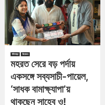
টলিপাড়া
বিনোদন
মহরত সেরে বড় পর্দায়
একসঙ্গে সব্যসাচী-পায়েল,
‘সাধক বামাক্ষ্যাপা’য়
থাকছেন সাহেব ও!