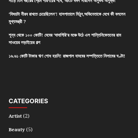
সাড়ে তিন বছরের প্রেম পরিণয়ের পথে, আংটি বদল সারলেন অনুভব-অনুষ্কা
‘বিষয়টা নীরব রাখতে চেয়েছিলেন’! হাসপাতালে মিঠুন,অভিনেতাকে দেখে কী বললেন
মুখ্যমন্ত্রী ?
শূন্য থেকে ১০০ কোটি! দেবের ‘দাদাগিরি’র মঞ্চে উঠে এল শান্তিনিকেতনের রাম
সাওয়ের লড়াইয়ের গল্প
১৬.৬১ কোটি টাকার ঋণ শোধ হয়নি! রাজপাল যাদবের সম্পত্তিতে নিলামের ঘণ্টা!
CATEGORIES
(2)
Artist
(5)
Beauty