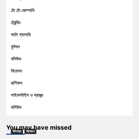
টো টো কোম্পানি
ট্রেন্ডিং
ফটো গ্যালারি
ফুটবল
বলিউড
বিনোদন
রাশিফল
লাইফস্টাইল ও স্বাস্থ্য
হলিউড
You may have missed
টলিপাড়া
বিনোদন