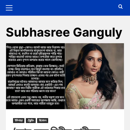
Subhasree Ganguly
টলিপাড়া
ট্রেন্ডিং
বিনোদন