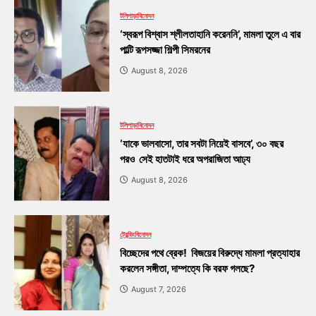
টলিপাড়া
বিনোদন
‘স্বরূপ বিশ্বাস শ্লীলতাহানি করেননি’, মামলা তুলে এ বার
পাল্টি রূপসজ্জা শিল্পী সিমরনের
August 8, 2026
টলিপাড়া
বিনোদন
‘যাকে ভালবাসো, তার সবটা নিয়েই বাসবে’, ৩০ বছর
পরও সেই হাতটাই ধরে অপরাজিতা আঢ্য
August 8, 2026
ট্রেন্ডিং
বিনোদন
বিচ্ছেদের পথে ব্রেক! বিজয়ের বিরুদ্ধে মামলা প্রত্যাহার
করলেন সঙ্গীতা, দাম্পত্যে কি বরফ গলছে?
August 7, 2026