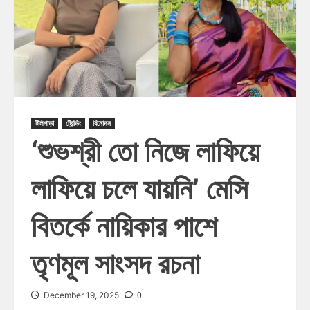
টলিপাড়া
ট্রেন্ডিং
বিনোদন
‘শুভশ্রী তো নিজে লাফিয়ে
লাফিয়ে চলে যায়নি’ মেসি
বিতর্কে নায়িকার পাশে
তৃণমূল সাংসদ রচনা
0
December 19, 2025