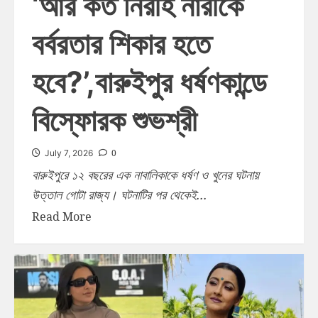
‘আর কত নিরীহ নারীকে
বর্বরতার শিকার হতে
হবে?’,বারুইপুর ধর্ষণকান্ডে
বিস্ফোরক শুভশ্রী
0
July 7, 2026
বারুইপুরে ১২ বছরের এক নাবালিকাকে ধর্ষণ ও খুনের ঘটনায়
উত্তাল গোটা রাজ্য। ঘটনাটির পর থেকেই...
Read More