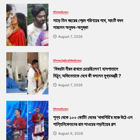
টলিপাড়া
বিনোদন
সাড়ে তিন বছরের প্রেম পরিণয়ের পথে, আংটি বদল
সারলেন অনুভব-অনুষ্কা
August 7, 2026
টলিপাড়া
ট্রেন্ডিং
বলিউড
বিনোদন
‘বিষয়টা নীরব রাখতে চেয়েছিলেন’! হাসপাতালে
মিঠুন,অভিনেতাকে দেখে কী বললেন মুখ্যমন্ত্রী ?
August 7, 2026
টলিপাড়া
বিনোদন
শূন্য থেকে ১০০ কোটি! দেবের ‘দাদাগিরি’র মঞ্চে উঠে এল
শান্তিনিকেতনের রাম সাওয়ের লড়াইয়ের গল্প
August 6, 2026