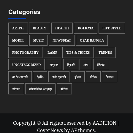
Categories
ARTIST
BEAUTY
HEALTH
KOLKATA
LIFE STYLE
MODEL
MUSIC
NEWSBEAT
OPAR BANGLA
PHOTOGRAPHY
RAMP
TIPS & TRICKS
TRENDS
UNCATEGORIZED
অন্যান্য
ক্রিকেট
খেলা
টলিপাড়া
টো টো কোম্পানি
ট্রেন্ডিং
ফটো গ্যালারি
ফুটবল
বলিউড
বিনোদন
রাশিফল
লাইফস্টাইল ও স্বাস্থ্য
হলিউড
Copyright © All rights reserved by AADITION
|
CoverNews
by AF themes.