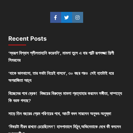
Recent Posts
‘স্বরূপ বিশ্বাস শ্লীলতাহানি করেননি’, মামলা তুলে এ বার পাল্টি রূপসজ্জা শিল্পী
সিমরনের
‘যাকে ভালবাসো, তার সবটা নিয়েই বাসবে’, ৩০ বছর পরও সেই হাতটাই ধরে
অপরাজিতা আঢ্য
বিচ্ছেদের পথে ব্রেক! বিজয়ের বিরুদ্ধে মামলা প্রত্যাহার করলেন সঙ্গীতা, দাম্পত্যে
কি বরফ গলছে?
সাড়ে তিন বছরের প্রেম পরিণয়ের পথে, আংটি বদল সারলেন অনুভব-অনুষ্কা
‘বিষয়টা নীরব রাখতে চেয়েছিলেন’! হাসপাতালে মিঠুন,অভিনেতাকে দেখে কী বললেন