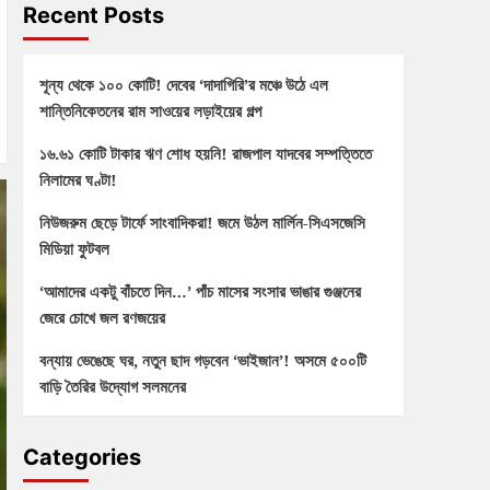
Recent Posts
শূন্য থেকে ১০০ কোটি! দেবের ‘দাদাগিরি’র মঞ্চে উঠে এল
শান্তিনিকেতনের রাম সাওয়ের লড়াইয়ের গল্প
১৬.৬১ কোটি টাকার ঋণ শোধ হয়নি! রাজপাল যাদবের সম্পত্তিতে
নিলামের ঘণ্টা!
নিউজরুম ছেড়ে টার্ফে সাংবাদিকরা! জমে উঠল মার্লিন-সিএসজেসি
মিডিয়া ফুটবল
‘আমাদের একটু বাঁচতে দিন…’ পাঁচ মাসের সংসার ভাঙার গুঞ্জনের
জেরে চোখে জল রণজয়ের
বন্যায় ভেঙেছে ঘর, নতুন ছাদ গড়বেন ‘ভাইজান’! অসমে ৫০০টি
বাড়ি তৈরির উদ্যোগ সলমনের
Categories