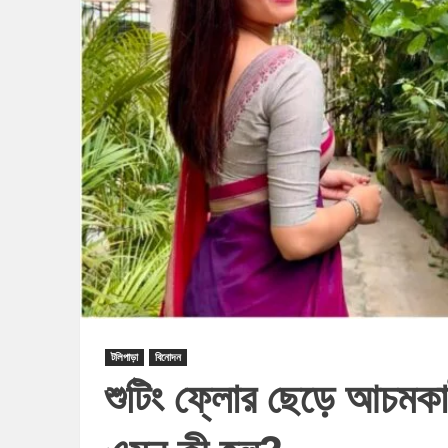
টলিপাড়া
বিনোদন
শুটিং ফ্লোর ছেড়ে আচমকা