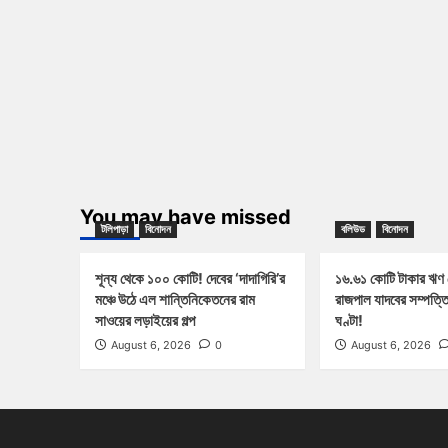
You may have missed
টলিপাড়া
বিনোদন
বলিউড
বিনোদন
শূন্য থেকে ১০০ কোটি! দেবের ‘দাদাগিরি’র
১৬.৬১ কোটি টাকার ঋণ
মঞ্চে উঠে এল শান্তিনিকেতনের রাম
রাজপাল যাদবের সম্পত্ত
সাওয়ের লড়াইয়ের গল্প
ঘণ্টা!
August 6, 2026
0
August 6, 2026