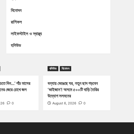
বিনোদন
রাশিফল
লাইফস্টাইল ও স্বাস্থ্য
হলিউড
বলিউড
বিনোদন
চতে দিন…’ পাঁচ মাসের
বন্যায় ভেঙেছে ঘর, নতুন ছাদ গড়বেন
্জনের জেরে চোখে জল
‘ভাইজান’! অসমে ৫০০টি বাড়ি তৈরির
উদ্যোগ সলমনের
026
0
August 6, 2026
0