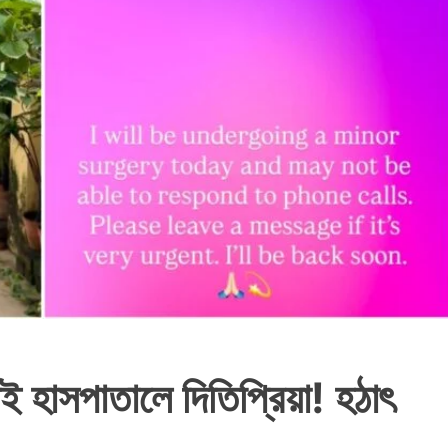
ই হাসপাতালে দিতিপ্রিয়া! হঠাৎ