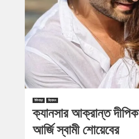
টলিপাড়া
বিনোদন
ক্যানসার আক্রান্ত দীপিকার
আর্জি স্বামী শোয়েবের