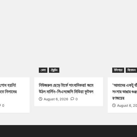
খেলা
ট্রেন্ডিং
টলিপাড়া
বিনোদন
 শোধ হয়নি!
নিউজরুম ছেড়ে টার্ফে সাংবাদিকরা! জমে
‘আমাদের একটু বাঁ
িতে নিলামের
উঠল মার্লিন-সিএসজেসি মিডিয়া ফুটবল
সংসার ভাঙার গুঞ
রণজয়ের
August 6, 2026
0
0
August 6, 2