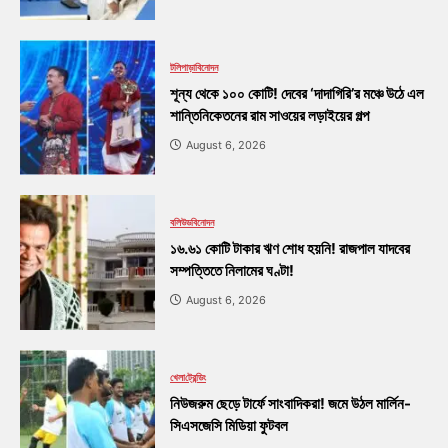
টলিপাড়া
বিনোদন
শূন্য থেকে ১০০ কোটি! দেবের ‘দাদাগিরি’র মঞ্চে উঠে এল
শান্তিনিকেতনের রাম সাওয়ের লড়াইয়ের গল্প
August 6, 2026
বলিউড
বিনোদন
১৬.৬১ কোটি টাকার ঋণ শোধ হয়নি! রাজপাল যাদবের
সম্পত্তিতে নিলামের ঘণ্টা!
August 6, 2026
খেলা
ট্রেন্ডিং
নিউজরুম ছেড়ে টার্ফে সাংবাদিকরা! জমে উঠল মার্লিন-
সিএসজেসি মিডিয়া ফুটবল