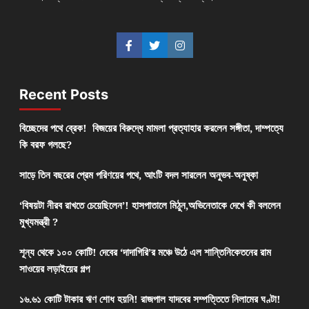
Recent Posts
বিচ্ছেদের পথে ব্রেক! বিজয়ের বিরুদ্ধে মামলা প্রত্যাহার করলেন সঙ্গীতা, দাম্পত্যে
কি বরফ গলছে?
সাড়ে তিন বছরের প্রেম পরিণয়ের পথে, আংটি বদল সারলেন অনুভব-অনুষ্কা
‘বিষয়টা নীরব রাখতে চেয়েছিলেন’! হাসপাতালে মিঠুন,অভিনেতাকে দেখে কী বললেন
মুখ্যমন্ত্রী ?
শূন্য থেকে ১০০ কোটি! দেবের ‘দাদাগিরি’র মঞ্চে উঠে এল শান্তিনিকেতনের রাম
সাওয়ের লড়াইয়ের গল্প
১৬.৬১ কোটি টাকার ঋণ শোধ হয়নি! রাজপাল যাদবের সম্পত্তিতে নিলামের ঘণ্টা!