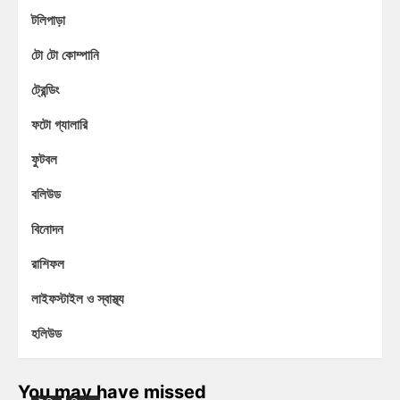
টলিপাড়া
টো টো কোম্পানি
ট্রেন্ডিং
ফটো গ্যালারি
ফুটবল
বলিউড
বিনোদন
রাশিফল
লাইফস্টাইল ও স্বাস্থ্য
হলিউড
You may have missed