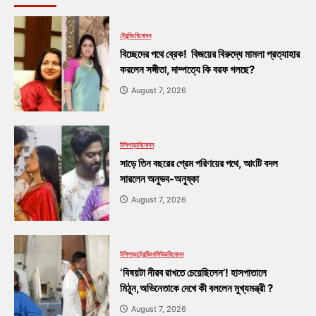
ট্রেন্ডিং
বিনোদন
বিচ্ছেদের পথে ব্রেক! বিজয়ের বিরুদ্ধে মামলা প্রত্যাহার
করলেন সঙ্গীতা, দাম্পত্যে কি বরফ গলছে?
August 7, 2026
টলিপাড়া
বিনোদন
সাড়ে তিন বছরের প্রেম পরিণয়ের পথে, আংটি বদল
সারলেন অনুভব-অনুষ্কা
August 7, 2026
টলিপাড়া
ট্রেন্ডিং
বলিউড
বিনোদন
‘বিষয়টা নীরব রাখতে চেয়েছিলেন’! হাসপাতালে
মিঠুন,অভিনেতাকে দেখে কী বললেন মুখ্যমন্ত্রী ?
August 7, 2026