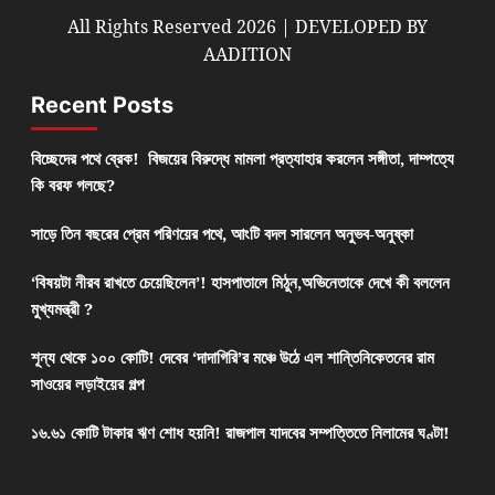
All Rights Reserved 2026 | DEVELOPED BY
AADITION
Recent Posts
বিচ্ছেদের পথে ব্রেক! বিজয়ের বিরুদ্ধে মামলা প্রত্যাহার করলেন সঙ্গীতা, দাম্পত্যে
কি বরফ গলছে?
সাড়ে তিন বছরের প্রেম পরিণয়ের পথে, আংটি বদল সারলেন অনুভব-অনুষ্কা
‘বিষয়টা নীরব রাখতে চেয়েছিলেন’! হাসপাতালে মিঠুন,অভিনেতাকে দেখে কী বললেন
মুখ্যমন্ত্রী ?
শূন্য থেকে ১০০ কোটি! দেবের ‘দাদাগিরি’র মঞ্চে উঠে এল শান্তিনিকেতনের রাম
সাওয়ের লড়াইয়ের গল্প
১৬.৬১ কোটি টাকার ঋণ শোধ হয়নি! রাজপাল যাদবের সম্পত্তিতে নিলামের ঘণ্টা!