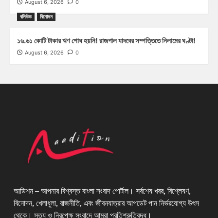
August 6, 2026
0
বলিউড
বিনোদন
১৬.৬১ কোটি টাকার ঋণ শোধ হয়নি! রাজপাল যাদবের সম্পত্তিতে নিলামের ঘণ্টা!
August 6, 2026
0
আডিশন – আপনার বিশ্বস্ত বাংলা সংবাদ পোর্টাল। সর্বশেষ খবর, বিশ্লেষণ,
বিনোদন, খেলাধুলা, রাজনীতি, এবং জীবনযাত্রার আপডেট পান নির্ভরযোগ্য উৎস
থেকে। সত্য ও নিরপেক্ষ সংবাদে আমরা প্রতিশ্রুতিবদ্ধ।