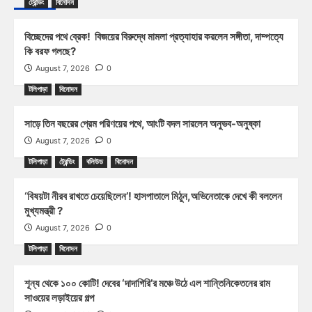
ট্রেন্ডিং
বিনোদন
বিচ্ছেদের পথে ব্রেক! বিজয়ের বিরুদ্ধে মামলা প্রত্যাহার করলেন সঙ্গীতা, দাম্পত্যে
কি বরফ গলছে?
August 7, 2026
0
টলিপাড়া
বিনোদন
সাড়ে তিন বছরের প্রেম পরিণয়ের পথে, আংটি বদল সারলেন অনুভব-অনুষ্কা
August 7, 2026
0
টলিপাড়া
ট্রেন্ডিং
বলিউড
বিনোদন
‘বিষয়টা নীরব রাখতে চেয়েছিলেন’! হাসপাতালে মিঠুন,অভিনেতাকে দেখে কী বললেন
মুখ্যমন্ত্রী ?
August 7, 2026
0
টলিপাড়া
বিনোদন
শূন্য থেকে ১০০ কোটি! দেবের ‘দাদাগিরি’র মঞ্চে উঠে এল শান্তিনিকেতনের রাম
সাওয়ের লড়াইয়ের গল্প