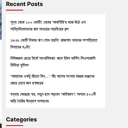
Recent Posts
শূন্য থেকে ১০০ কোটি! দেবের ‘দাদাগিরি’র মঞ্চে উঠে এল
শান্তিনিকেতনের রাম সাওয়ের লড়াইয়ের গল্প
১৬.৬১ কোটি টাকার ঋণ শোধ হয়নি! রাজপাল যাদবের সম্পত্তিতে
নিলামের ঘণ্টা!
নিউজরুম ছেড়ে টার্ফে সাংবাদিকরা! জমে উঠল মার্লিন-সিএসজেসি
মিডিয়া ফুটবল
‘আমাদের একটু বাঁচতে দিন…’ পাঁচ মাসের সংসার ভাঙার গুঞ্জনের
জেরে চোখে জল রণজয়ের
বন্যায় ভেঙেছে ঘর, নতুন ছাদ গড়বেন ‘ভাইজান’! অসমে ৫০০টি
বাড়ি তৈরির উদ্যোগ সলমনের
Categories