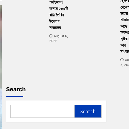
ছেলের
‘ভাইজান’!
থেকে
অসমে ৫০০টি
ভালো
বাড়ি তৈরির
সাঁতার
উদ্যোগ
আছে
সলমনের
অকপট
August 6,
স্বীকা
2026
আর
মাধবন
Au
5, 20
Search
Search