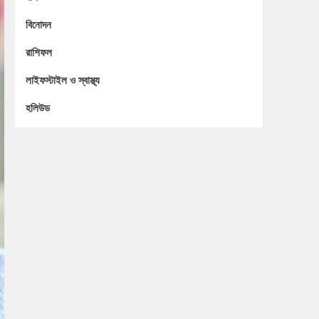
বিনোদন
রাশিফল
লাইফস্টাইল ও স্বাস্থ্য
হলিউড