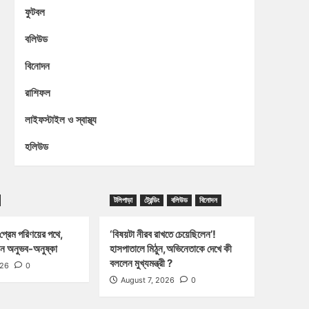
ফুটবল
বলিউড
বিনোদন
রাশিফল
লাইফস্টাইল ও স্বাস্থ্য
হলিউড
টলিপাড়া
ট্রেন্ডিং
বলিউড
বিনোদন
প্রেম পরিণয়ের পথে,
‘বিষয়টা নীরব রাখতে চেয়েছিলেন’!
ন অনুভব-অনুষ্কা
হাসপাতালে মিঠুন,অভিনেতাকে দেখে কী
বললেন মুখ্যমন্ত্রী ?
026
0
August 7, 2026
0