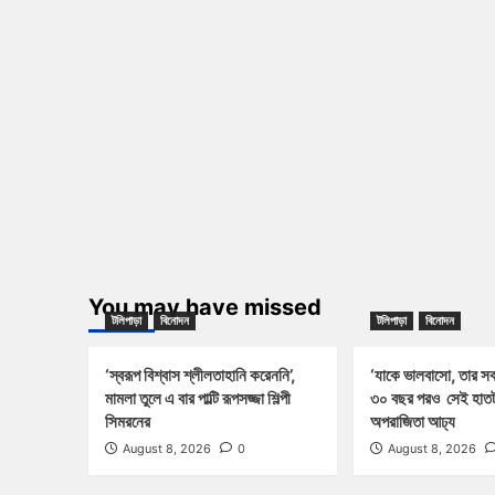
You may have missed
টলিপাড়া
বিনোদন
টলিপাড়া
বিনোদন
‘স্বরূপ বিশ্বাস শ্লীলতাহানি করেননি’,
‘যাকে ভালবাসো, তার সবট
মামলা তুলে এ বার পাল্টি রূপসজ্জা শিল্পী
৩০ বছর পরও সেই হাতট
সিমরনের
অপরাজিতা আঢ্য
August 8, 2026
0
August 8, 2026