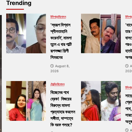
Trending
টলিপাড়া
বিনোদন
টলিপাড
‘স্বরূপ বিশ্বাস
‘যাক
শ্লীলতাহানি
তার 
করেননি’, মামলা
বাসব
তুলে এ বার পাল্টি
পরও
রূপসজ্জা শিল্পী
হাতট
সিমরনের
অপর
August 8,
A
2026
202
ট্রেন্ডিং
বিনোদন
টলিপাড
বিচ্ছেদের পথে
সাড়ে
ব্রেক! বিজয়ের
প্রে
বিরুদ্ধে মামলা
পথে,
প্রত্যাহার করলেন
সার
সঙ্গীতা, দাম্পত্যে
অনুষ
কি বরফ গলছে?
A