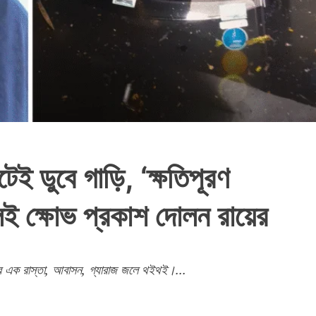
টেই ডুবে গাড়ি, ‘ক্ষতিপূরণ
লেই ক্ষোভ প্রকাশ দোলন রায়ের
র পর এক রাস্তা, আবাসন, গ্যারাজ জলে থইথই।...