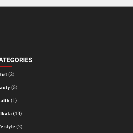
ATEGORIES
(2)
tist
(5)
auty
(1)
alth
(13)
lkata
(2)
fe style