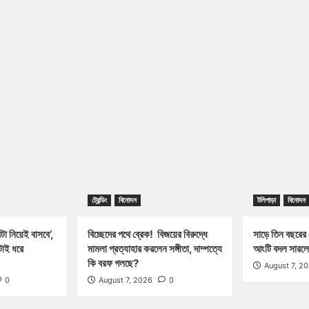
ট্রেন্ডিং
বিনোদন
টলিপাড়া
বিনোদন
া নিয়েই বাসবে’,
বিচ্ছেদের পথে ব্রেক! বিজয়ের বিরুদ্ধে
সাড়ে তিন বছরের 
াই ধরে
মামলা প্রত্যাহার করলেন সঙ্গীতা, দাম্পত্যে
আংটি বদল সারলে
কি বরফ গলছে?
August 7, 2
0
August 7, 2026
0