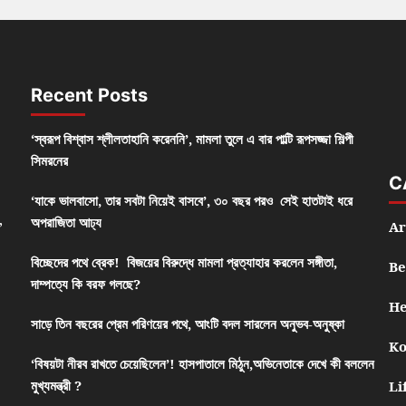
Recent Posts
‘স্বরূপ বিশ্বাস শ্লীলতাহানি করেননি’, মামলা তুলে এ বার পাল্টি রূপসজ্জা শিল্পী
সিমরনের
C
‘যাকে ভালবাসো, তার সবটা নিয়েই বাসবে’, ৩০ বছর পরও সেই হাতটাই ধরে
,
অপরাজিতা আঢ্য
Ar
বিচ্ছেদের পথে ব্রেক! বিজয়ের বিরুদ্ধে মামলা প্রত্যাহার করলেন সঙ্গীতা,
Be
দাম্পত্যে কি বরফ গলছে?
He
সাড়ে তিন বছরের প্রেম পরিণয়ের পথে, আংটি বদল সারলেন অনুভব-অনুষ্কা
Ko
‘বিষয়টা নীরব রাখতে চেয়েছিলেন’! হাসপাতালে মিঠুন,অভিনেতাকে দেখে কী বললেন
মুখ্যমন্ত্রী ?
Li