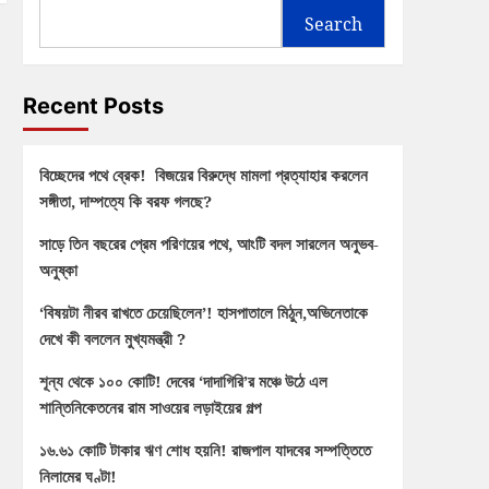
Search
Recent Posts
বিচ্ছেদের পথে ব্রেক! বিজয়ের বিরুদ্ধে মামলা প্রত্যাহার করলেন
সঙ্গীতা, দাম্পত্যে কি বরফ গলছে?
সাড়ে তিন বছরের প্রেম পরিণয়ের পথে, আংটি বদল সারলেন অনুভব-
অনুষ্কা
‘বিষয়টা নীরব রাখতে চেয়েছিলেন’! হাসপাতালে মিঠুন,অভিনেতাকে
দেখে কী বললেন মুখ্যমন্ত্রী ?
শূন্য থেকে ১০০ কোটি! দেবের ‘দাদাগিরি’র মঞ্চে উঠে এল
শান্তিনিকেতনের রাম সাওয়ের লড়াইয়ের গল্প
১৬.৬১ কোটি টাকার ঋণ শোধ হয়নি! রাজপাল যাদবের সম্পত্তিতে
নিলামের ঘণ্টা!