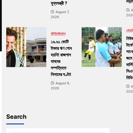
লড়াই
মুখ্যমন্ত্রী ?
A
August 7,
202
2026
খেলা
ট্র
বলিউড
বিনোদন
নিউজ
১৬.৬১ কোটি
টার্ফে
টাকার ঋণ শোধ
সাংব
হয়নি! রাজপাল
জমে
যাদবের
মার্ল
সম্পত্তিতে
সিএ
নিলামের ঘণ্টা!
মিডি
August 6,
A
2026
202
Search