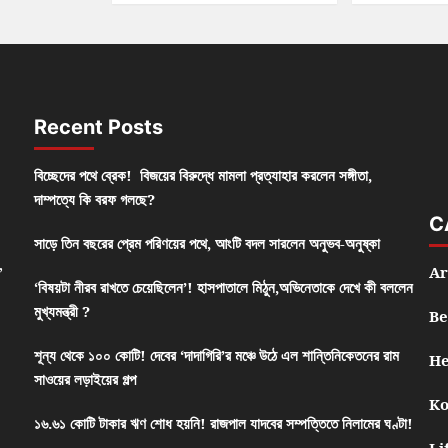
Recent Posts
বিচ্ছেদের পথে ব্রেক! বিজয়ের বিরুদ্ধে মামলা প্রত্যাহার করলেন সঙ্গীতা,
দাম্পত্যে কি বরফ গলছে?
C
সাড়ে তিন বছরের প্রেম পরিণয়ের পথে, আংটি বদল সারলেন অনুভব-অনুষ্কা
,
Ar
‘বিষয়টা নীরব রাখতে চেয়েছিলেন’! হাসপাতালে মিঠুন,অভিনেতাকে দেখে কী বললেন
মুখ্যমন্ত্রী ?
Be
শূন্য থেকে ১০০ কোটি! দেবের ‘দাদাগিরি’র মঞ্চে উঠে এল শান্তিনিকেতনের রাম
He
সাওয়ের লড়াইয়ের গল্প
Ko
১৬.৬১ কোটি টাকার ঋণ শোধ হয়নি! রাজপাল যাদবের সম্পত্তিতে নিলামের ঘণ্টা!