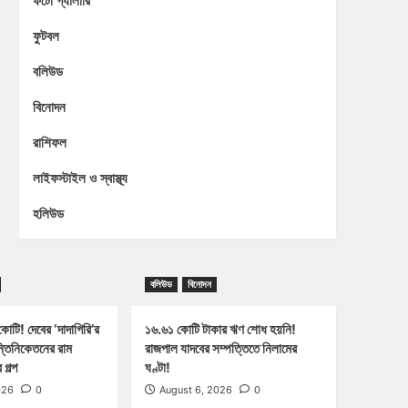
ফটো গ্যালারি
ফুটবল
বলিউড
বিনোদন
রাশিফল
লাইফস্টাইল ও স্বাস্থ্য
হলিউড
বলিউড
বিনোদন
োটি! দেবের ‘দাদাগিরি’র
১৬.৬১ কোটি টাকার ঋণ শোধ হয়নি!
ন্তিনিকেতনের রাম
রাজপাল যাদবের সম্পত্তিতে নিলামের
গল্প
ঘণ্টা!
026
0
August 6, 2026
0