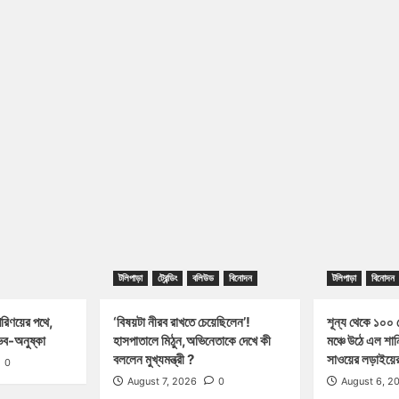
টলিপাড়া
ট্রেন্ডিং
বলিউড
বিনোদন
টলিপাড়া
বিনোদন
পরিণয়ের পথে,
‘বিষয়টা নীরব রাখতে চেয়েছিলেন’!
শূন্য থেকে ১০০ ক
ব-অনুষ্কা
হাসপাতালে মিঠুন,অভিনেতাকে দেখে কী
মঞ্চে উঠে এল শা
বললেন মুখ্যমন্ত্রী ?
সাওয়ের লড়াইয়ের 
0
August 7, 2026
0
August 6, 2