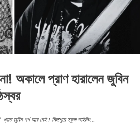
্ঘটনা! অকালে প্রাণ হারালেন জুবিন
ঠস্বর
’ খ্যাত জ়ুবিন গর্গ আর নেই। সিঙ্গাপুরে স্কুবা ডাইভিং...