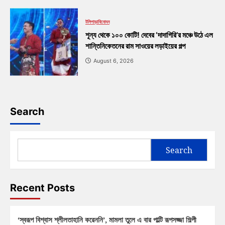
টলিপাড়া
বিনোদন
শূন্য থেকে ১০০ কোটি! দেবের ‘দাদাগিরি’র মঞ্চে উঠে এল
শান্তিনিকেতনের রাম সাওয়ের লড়াইয়ের গল্প
August 6, 2026
Search
Search
Recent Posts
‘স্বরূপ বিশ্বাস শ্লীলতাহানি করেননি’, মামলা তুলে এ বার পাল্টি রূপসজ্জা শিল্পী