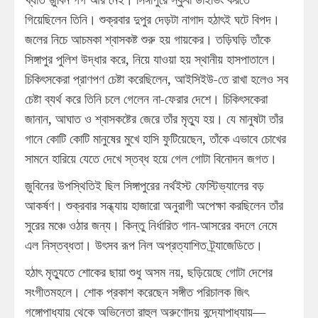
গিয়েছিলেন তিনি। শুক্রবার দুপুর দেড়টা নাগাদ হঠাৎই ঘটে বিপদ।
জলের নিচে আচমকা শ্বাসকষ্ট শুরু হয় গায়কের। তড়িঘড়ি তাঁকে
সিঙ্গাপুর পুলিশ উদ্ধার করে, নিয়ে যাওয়া হয় স্থানীয় হাসপাতালে।
চিকিৎসকেরা প্রাণপণ চেষ্টা করেছিলেন, আইসিইউ-তে রাখা হলেও সব
চেষ্টা ব্যর্থ করে তিনি চলে গেলেন না-ফেরার দেশে। চিকিৎসকেরা
জানান, আঘাত ও শ্বাসকষ্টের জেরে তাঁর মৃত্যু হয়। যে মানুষটা তাঁর
গানে কোটি কোটি মানুষের মুখে হাসি ফুটিয়েছেন, তাঁকে এভাবে চোখের
সামনে হারিয়ে যেতে দেখে স্তব্ধ হয়ে গেল গোটা বিনোদন জগত।
জ়ুবিনের উপস্থিতিই ছিল সিঙ্গাপুরের নর্থইস্ট ফেস্টিভ্যালের বড়
আকর্ষণ। শুক্রবার সন্ধ্যায় হাজারো অনুরাগী অপেক্ষা করছিলেন তাঁর
সুরের মঞ্চে ওঠার জন্য। কিন্তু নির্ধারিত গান-আসরের বদলে নেমে
এল নিস্তব্ধতা। উৎসব রূপ নিল অপ্রত্যাশিত ট্র্যাজেডিতে।
হঠাৎ মৃত্যুতে শোকের ছায়া শুধু অসম নয়, ছড়িয়েছে গোটা দেশের
সংগীতমহলে। শোক প্রকাশ করেছেন সঙ্গীত পরিচালক জিৎ
গঙ্গোপাধ্যায় থেকে অভিনেতা রাহুল অরুণোদয় বন্দ্যোপাধ্যায়—