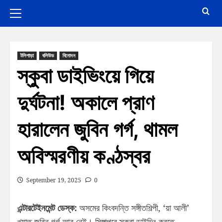
টলিপাড়া
বলিউড
বিনোদন
স্কুবা ডাইভিংয়ে গিয়ে
দুর্ঘটনা! অকালে প্রাণ
হারালেন জুবিন গর্গ, থামল
অবিস্মরণীয় কণ্ঠস্বর
September 19, 2025
0
এন্টারটেইনমেন্ট ডেস্ক:
অসমের কিংবদন্তি সঙ্গীতশিল্পী, ‘য়া আলী’
খ্যাত জ়ুবিন গর্গ আর নেই। সিঙ্গাপুরে স্কুবা ডাইভিং করতে