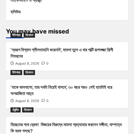
লাইফস্টাইল ও স্বাস্থ্য
হলিউড
You may have missed
টলিপাড়া
বিনোদন
‘স্বরূপ বিশ্বাস শ্লীলতাহানি করেননি’, মামলা তুলে এ বার পাল্টি রূপসজ্জা শিল্পী
সিমরনের
August 8, 2026
0
টলিপাড়া
বিনোদন
‘যাকে ভালবাসো, তার সবটা নিয়েই বাসবে’, ৩০ বছর পরও সেই হাতটাই ধরে
অপরাজিতা আঢ্য
August 8, 2026
0
ট্রেন্ডিং
বিনোদন
বিচ্ছেদের পথে ব্রেক! বিজয়ের বিরুদ্ধে মামলা প্রত্যাহার করলেন সঙ্গীতা, দাম্পত্যে
কি বরফ গলছে?