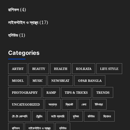
(4)
রাশিফল
(17)
লাইফস্টাইল ও স্বাস্থ্য
(1)
হলিউড
Categories
ARTIST
BEAUTY
HEALTH
KOLKATA
LIFE STYLE
MODEL
MUSIC
NEWSBEAT
OPAR BANGLA
PHOTOGRAPHY
RAMP
TIPS & TRICKS
TRENDS
UNCATEGORIZED
অন্যান্য
ক্রিকেট
খেলা
টলিপাড়া
টো টো কোম্পানি
ট্রেন্ডিং
ফটো গ্যালারি
ফুটবল
বলিউড
বিনোদন
রাশিফল
লাইফস্টাইল ও স্বাস্থ্য
হলিউড