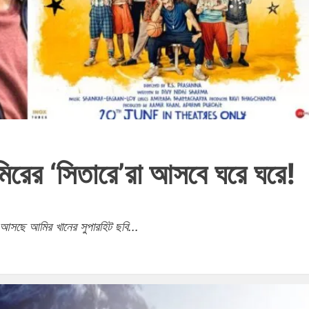
িরের ‘সিতারে’রা আসবে ঘরে ঘরে!
োয় আসছে আমির খানের সুপারহিট ছবি...