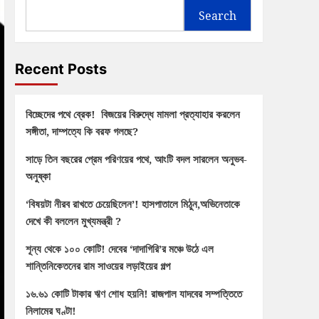
Search
Recent Posts
বিচ্ছেদের পথে ব্রেক! বিজয়ের বিরুদ্ধে মামলা প্রত্যাহার করলেন
সঙ্গীতা, দাম্পত্যে কি বরফ গলছে?
সাড়ে তিন বছরের প্রেম পরিণয়ের পথে, আংটি বদল সারলেন অনুভব-
অনুষ্কা
‘বিষয়টা নীরব রাখতে চেয়েছিলেন’! হাসপাতালে মিঠুন,অভিনেতাকে
দেখে কী বললেন মুখ্যমন্ত্রী ?
শূন্য থেকে ১০০ কোটি! দেবের ‘দাদাগিরি’র মঞ্চে উঠে এল
শান্তিনিকেতনের রাম সাওয়ের লড়াইয়ের গল্প
১৬.৬১ কোটি টাকার ঋণ শোধ হয়নি! রাজপাল যাদবের সম্পত্তিতে
নিলামের ঘণ্টা!