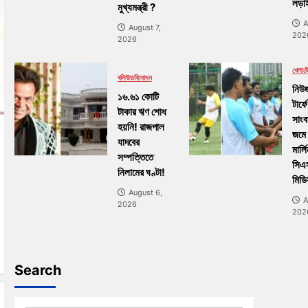
লড়াই
মুখ্যমন্ত্রী ?
A
August 7,
202
2026
খেলা
ট্র
বলিউড
বিনোদন
নিউজ
১৬.৬১ কোটি
টার্ফে
টাকার ঋণ শোধ
সাংব
হয়নি! রাজপাল
জমে
যাদবের
মার্ল
সম্পত্তিতে
সিএ
নিলামের ঘণ্টা!
মিডি
August 6,
A
2026
202
Search