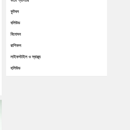
ফটো গ্যালারি
ফুটবল
বলিউড
বিনোদন
রাশিফল
লাইফস্টাইল ও স্বাস্থ্য
হলিউড