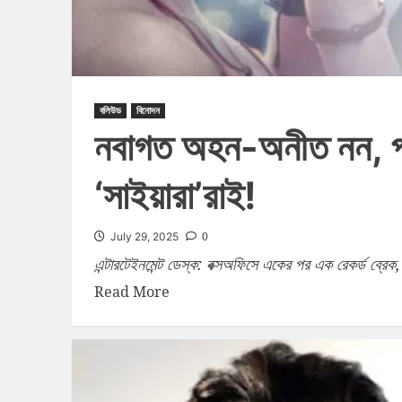
বলিউড
বিনোদন
নবাগত অহন-অনীত নন, পর্দ
‘সাইয়ারা’রাই!
0
July 29, 2025
এন্টারটেইনমেন্ট ডেস্ক: বক্সঅফিসে একের পর এক রেকর্ড ব্রেক, 
Read More