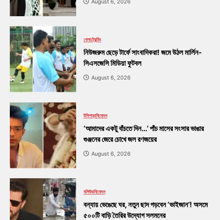
August 6, 2026
খেলা
ট্রেন্ডিং
নিউজরুম ছেড়ে টার্ফে সাংবাদিকরা! জমে উঠল মার্লিন-
সিএসজেসি মিডিয়া ফুটবল
August 6, 2026
টলিপাড়া
বিনোদন
‘আমাদের একটু বাঁচতে দিন…’ পাঁচ মাসের সংসার ভাঙার
গুঞ্জনের জেরে চোখে জল রণজয়ের
August 6, 2026
বলিউড
বিনোদন
বন্যায় ভেঙেছে ঘর, নতুন ছাদ গড়বেন ‘ভাইজান’! অসমে
৫০০টি বাড়ি তৈরির উদ্যোগ সলমনের