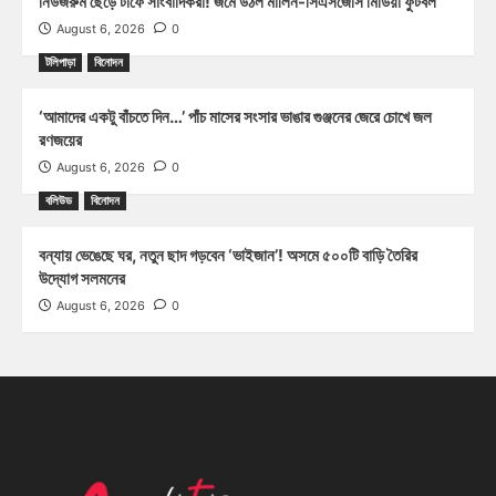
নিউজরুম ছেড়ে টার্ফে সাংবাদিকরা! জমে উঠল মার্লিন-সিএসজেসি মিডিয়া ফুটবল
August 6, 2026
0
টলিপাড়া
বিনোদন
‘আমাদের একটু বাঁচতে দিন…’ পাঁচ মাসের সংসার ভাঙার গুঞ্জনের জেরে চোখে জল
রণজয়ের
August 6, 2026
0
বলিউড
বিনোদন
বন্যায় ভেঙেছে ঘর, নতুন ছাদ গড়বেন ‘ভাইজান’! অসমে ৫০০টি বাড়ি তৈরির
উদ্যোগ সলমনের
August 6, 2026
0