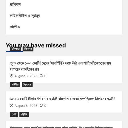
রাশিফল
লাইফস্টাইল ও স্বাস্থ্য
হলিউড
You may have missed
টলিপাড়া
বিনোদন
শূন্য থেকে ১০০ কোটি! দেবের ‘দাদাগিরি’র মঞ্চে উঠে এল শান্তিনিকেতনের রাম
সাওয়ের লড়াইয়ের গল্প
August 6, 2026
0
বলিউড
বিনোদন
১৬.৬১ কোটি টাকার ঋণ শোধ হয়নি! রাজপাল যাদবের সম্পত্তিতে নিলামের ঘণ্টা!
August 6, 2026
0
খেলা
ট্রেন্ডিং