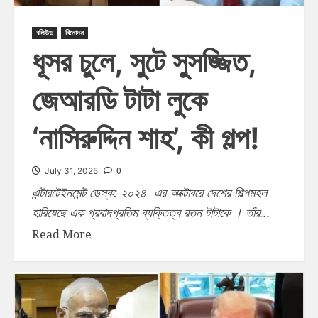
বলিউড
বিনোদন
ধূসর চুলে, সুটে সুসজ্জিত,
জেআরডি টাটা লুকে
‘নাসিরুদ্দিন শাহ’, কী গল্প!
0
July 31, 2025
এন্টারটেইনমেন্ট ডেস্ক: ২০২৪ -এর অক্টোবরে দেশের শিল্পমহল
হারিয়েছে এক প্রবাদপ্রতিম ব্যক্তিত্ব রতন টাটাকে । তাঁর...
Read More