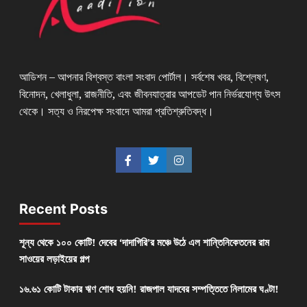
আডিশন – আপনার বিশ্বস্ত বাংলা সংবাদ পোর্টাল। সর্বশেষ খবর, বিশ্লেষণ,
বিনোদন, খেলাধুলা, রাজনীতি, এবং জীবনযাত্রার আপডেট পান নির্ভরযোগ্য উৎস
থেকে। সত্য ও নিরপেক্ষ সংবাদে আমরা প্রতিশ্রুতিবদ্ধ।
Recent Posts
শূন্য থেকে ১০০ কোটি! দেবের ‘দাদাগিরি’র মঞ্চে উঠে এল শান্তিনিকেতনের রাম
সাওয়ের লড়াইয়ের গল্প
১৬.৬১ কোটি টাকার ঋণ শোধ হয়নি! রাজপাল যাদবের সম্পত্তিতে নিলামের ঘণ্টা!