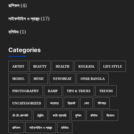
(4)
রাশিফল
(17)
লাইফস্টাইল ও স্বাস্থ্য
(1)
হলিউড
Categories
ARTIST
BEAUTY
HEALTH
KOLKATA
LIFE STYLE
MODEL
MUSIC
NEWSBEAT
OPAR BANGLA
PHOTOGRAPHY
RAMP
TIPS & TRICKS
TRENDS
UNCATEGORIZED
অন্যান্য
ক্রিকেট
খেলা
টলিপাড়া
টো টো কোম্পানি
ট্রেন্ডিং
ফটো গ্যালারি
ফুটবল
বলিউড
বিনোদন
রাশিফল
লাইফস্টাইল ও স্বাস্থ্য
হলিউড