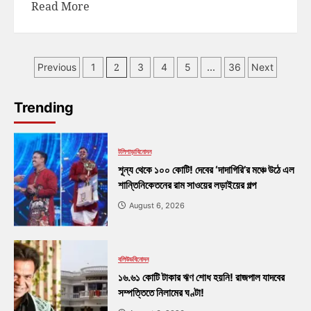
Read More
2
…
Previous
1
3
4
5
36
Next
Trending
টলিপাড়া
বিনোদন
শূন্য থেকে ১০০ কোটি! দেবের ‘দাদাগিরি’র মঞ্চে উঠে এল
শান্তিনিকেতনের রাম সাওয়ের লড়াইয়ের গল্প
August 6, 2026
বলিউড
বিনোদন
১৬.৬১ কোটি টাকার ঋণ শোধ হয়নি! রাজপাল যাদবের
সম্পত্তিতে নিলামের ঘণ্টা!