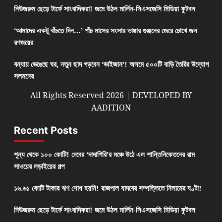
নিউজরুম ছেড়ে টার্ফে সাংবাদিকরা! জমে উঠল মার্লিন-সিএসজেসি মিডিয়া ফুটবল
‘আমাদের একটু বাঁচতে দিন…’ পাঁচ মাসের সংসার ভাঙার গুঞ্জনের জেরে চোখে জল
রণজয়ের
বন্যায় ভেঙেছে ঘর, নতুন ছাদ গড়বেন ‘ভাইজান’! অসমে ৫০০টি বাড়ি তৈরির উদ্যোগ
সলমনের
All Rights Reserved 2026 | DEVELOPED BY
AADITION
Recent Posts
শূন্য থেকে ১০০ কোটি! দেবের ‘দাদাগিরি’র মঞ্চে উঠে এল শান্তিনিকেতনের রাম
সাওয়ের লড়াইয়ের গল্প
১৬.৬১ কোটি টাকার ঋণ শোধ হয়নি! রাজপাল যাদবের সম্পত্তিতে নিলামের ঘণ্টা!
নিউজরুম ছেড়ে টার্ফে সাংবাদিকরা! জমে উঠল মার্লিন-সিএসজেসি মিডিয়া ফুটবল