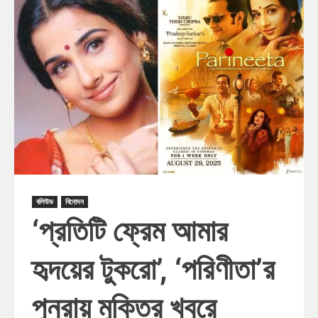
বলিউড
বিনোদন
‘প্রতিটি ফ্রেম আমার
হৃদয়ের টুকরো’, ‘পরিণীতা’র
পুনরায় মুক্তির খবরে