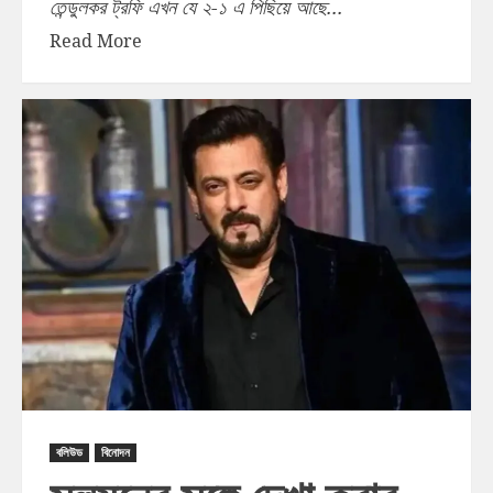
তেন্ডুলকর ট্রফি এখন যে ২-১ এ পিছিয়ে আছে...
Read More
বলিউড
বিনোদন