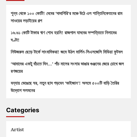
শূন্য থেকে ১০০ কোটি! দেবের ‘দাদাগিরি’র মঞ্চে উঠে এল শান্তিনিকেতনের রাম
সাওয়ের লড়াইয়ের গল্প
১৬.৬১ কোটি টাকার ঋণ শোধ হয়নি! রাজপাল যাদবের সম্পত্তিতে নিলামের
ঘণ্টা!
নিউজরুম ছেড়ে টার্ফে সাংবাদিকরা! জমে উঠল মার্লিন-সিএসজেসি মিডিয়া ফুটবল
‘আমাদের একটু বাঁচতে দিন…’ পাঁচ মাসের সংসার ভাঙার গুঞ্জনের জেরে চোখে জল
রণজয়ের
বন্যায় ভেঙেছে ঘর, নতুন ছাদ গড়বেন ‘ভাইজান’! অসমে ৫০০টি বাড়ি তৈরির
উদ্যোগ সলমনের
Categories
Artist