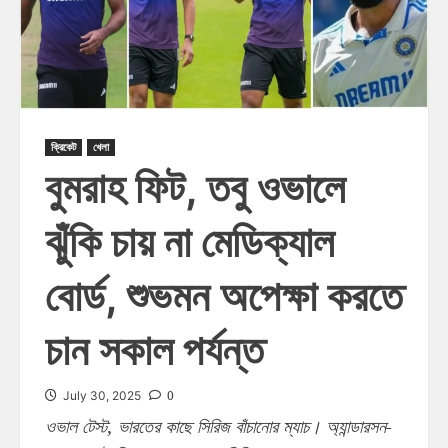
ক্রিকেট
খেলা
বুমরাহ ফিট, তবু ওভালে
ঝুঁকি চায় না মেডিক্যাল
বোর্ড, শুভমন অপেক্ষা করতে
চান সকাল পর্যন্ত
0
July 30, 2025
ওভাল টেস্ট, ভারতের কাছে সিরিজ বাঁচানোর ম্যাচ। অ্যান্ডারসন-