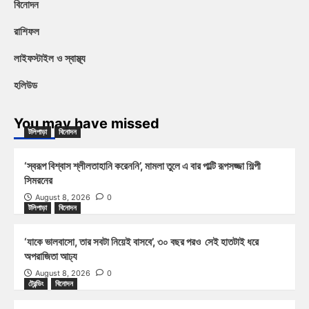
বিনোদন
রাশিফল
লাইফস্টাইল ও স্বাস্থ্য
হলিউড
You may have missed
টলিপাড়া
বিনোদন
‘স্বরূপ বিশ্বাস শ্লীলতাহানি করেননি’, মামলা তুলে এ বার পাল্টি রূপসজ্জা শিল্পী
সিমরনের
August 8, 2026
0
টলিপাড়া
বিনোদন
‘যাকে ভালবাসো, তার সবটা নিয়েই বাসবে’, ৩০ বছর পরও সেই হাতটাই ধরে
অপরাজিতা আঢ্য
August 8, 2026
0
ট্রেন্ডিং
বিনোদন