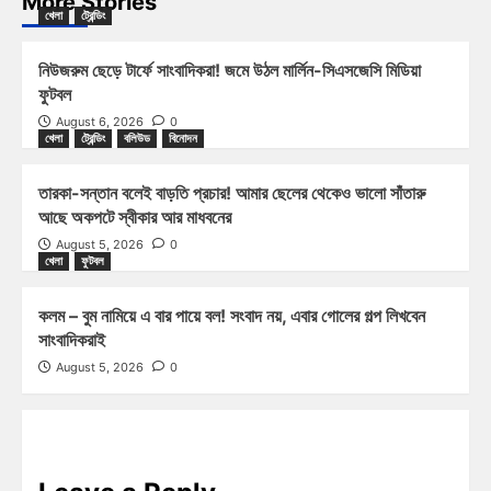
More Stories
খেলা
ট্রেন্ডিং
নিউজরুম ছেড়ে টার্ফে সাংবাদিকরা! জমে উঠল মার্লিন-সিএসজেসি মিডিয়া
ফুটবল
August 6, 2026
0
খেলা
ট্রেন্ডিং
বলিউড
বিনোদন
তারকা-সন্তান বলেই বাড়তি প্রচার! আমার ছেলের থেকেও ভালো সাঁতারু
আছে অকপটে স্বীকার আর মাধবনের
August 5, 2026
0
খেলা
ফুটবল
কলম – বুম নামিয়ে এ বার পায়ে বল! সংবাদ নয়, এবার গোলের গল্প লিখবেন
সাংবাদিকরাই
August 5, 2026
0