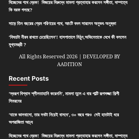
বিচ্ছেদের পথে ব্রেক! বিজয়ের বিরুদ্ধে মামলা প্রত্যাহার করলেন সঙ্গীতা, দাম্পত্যে
কি বরফ গলছে?
সাড়ে তিন বছরের প্রেম পরিণয়ের পথে, আংটি বদল সারলেন অনুভব-অনুষ্কা
‘বিষয়টা নীরব রাখতে চেয়েছিলেন’! হাসপাতালে মিঠুন,অভিনেতাকে দেখে কী বললেন
মুখ্যমন্ত্রী ?
All Rights Reserved 2026 | DEVELOPED BY
AADITION
Recent Posts
‘স্বরূপ বিশ্বাস শ্লীলতাহানি করেননি’, মামলা তুলে এ বার পাল্টি রূপসজ্জা শিল্পী
সিমরনের
‘যাকে ভালবাসো, তার সবটা নিয়েই বাসবে’, ৩০ বছর পরও সেই হাতটাই ধরে
অপরাজিতা আঢ্য
বিচ্ছেদের পথে ব্রেক! বিজয়ের বিরুদ্ধে মামলা প্রত্যাহার করলেন সঙ্গীতা, দাম্পত্যে