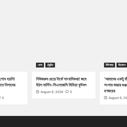
খেলা
ট্রেন্ডিং
টলিপাড়া
বিনোদন
 শোধ হয়নি!
নিউজরুম ছেড়ে টার্ফে সাংবাদিকরা! জমে
‘আমাদের একটু বাঁ
িতে নিলামের
উঠল মার্লিন-সিএসজেসি মিডিয়া ফুটবল
সংসার ভাঙার গুঞ
রণজয়ের
August 6, 2026
0
0
August 6, 2