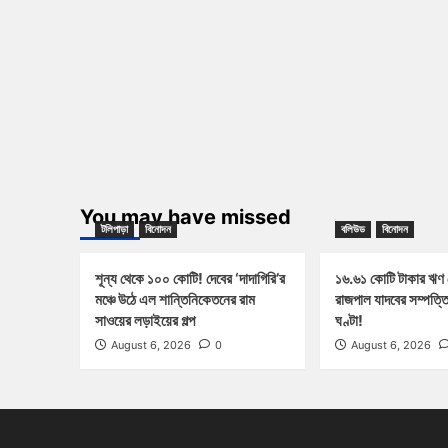
You may have missed
টলিপাড়া
বিনোদন
বলিউড
বিনোদন
শূন্য থেকে ১০০ কোটি! দেবের ‘দাদাগিরি’র
১৬.৬১ কোটি টাকার ঋণ
মঞ্চে উঠে এল শান্তিনিকেতনের রাম
রাজপাল যাদবের সম্পত্ত
সাওয়ের লড়াইয়ের গল্প
ঘণ্টা!
August 6, 2026
0
August 6, 2026