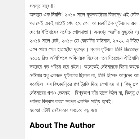
সমস্ত যন্ত্রণা।
অদ্ভুত এক নিয়তি! ২০১০ সালে যুক্তরাষ্ট্রের বিরুদ্ধে এই মেটল
পর সেই একই মাঠেই শেষ হয়ে গেল আন্তর্জাতিক ফুটবলের এক বর
দেশের ইতিহাসের সর্বোচ্চ গোলদাতা। অসংখ্য স্মরণীয় মুহূর্তের স্
২০১৪ সালে চোট, ২০১৮-তে কোয়ার্টার ফাইনাল, ২০২২-এ টাইব্
এসে থেমে গেল হাতছোঁয়া দূরত্বে। ক্লাব ফুটবলে তিনি জিতেছ
২০১৬ রিও অলিম্পিকে অধিনায়ক হিসেবে এনে দিয়েছেন ঐতিহাসি
সবচেয়ে বড় পরিচয় হয়ে রইল। অনেকেই নেইমারকে বিচার করবেন পরি
নেইমার শুধু একজন ফুটবলার ছিলেন না, তিনি ছিলেন আনন্দের আ
করেছিল।সব কিংবদন্তির গল্প ট্রফি দিয়ে লেখা হয় না। কিছু গল
নেইমারের গল্পও তেমনই। বিশ্বকাপ তাঁর হাতে উঠল না, কিন্তু কো
পর্যন্ত বিশ্বাস করত-স্বপ্ন একদিন সত্যি হবেই।
হয়তো এটাই নেইমারের সবচেয়ে বড় জয়।
About The Author