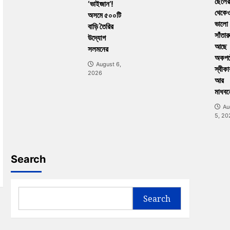
ছেলের
‘ভাইজান’!
থেকে
অসমে ৫০০টি
ভালো
বাড়ি তৈরির
সাঁতার
উদ্যোগ
আছে
সলমনের
অকপট
August 6,
স্বীকা
2026
আর
মাধবন
Au
5, 20
Search
Search