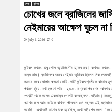
খেলা
ফুটবল
চোখের জলে ব্রাজিলের জার্স
নেইমারের আক্ষেপ ঘুচল না 
July 6, 2026
0
ফুটবল কখনও শুধু গোল-অ্যাসিস্টের হিসেব নয়। কখনও কখনও 
অন্য নাম। ব্রাজিলের জন্য নেইমার জুনিয়র ছিলেন ঠিক তেমনই 
সম্ভব করে তোলার ক্ষমতা কোটি কোটি ফুটবলপ্রেমীকে বারবার মুগ
পর্যন্ত ছুঁয়ে দেখা হল না তাঁর। ২০২৬ বিশ্বকাপের শেষ ষোলো
পেনাল্টি থেকে দলের একমাত্র গোলটা করেছিলেন নেইমার। কিন্ত
চোখের জল আর আটকে রাখতে পারেননি ৩৪ বছরের এই মহাতারকা। গ
করেছি। এখানেই আমার শুরু হয়েছিল, এখানেই শেষ হলো।’কয়েকট