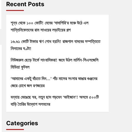
Recent Posts
শূন্য থেকে ১০০ কোটি! দেবের ‘দাদাগিরি’র মঞ্চে উঠে এল
শান্তিনিকেতনের রাম সাওয়ের লড়াইয়ের গল্প
১৬.৬১ কোটি টাকার ঋণ শোধ হয়নি! রাজপাল যাদবের সম্পত্তিতে
নিলামের ঘণ্টা!
নিউজরুম ছেড়ে টার্ফে সাংবাদিকরা! জমে উঠল মার্লিন-সিএসজেসি
মিডিয়া ফুটবল
‘আমাদের একটু বাঁচতে দিন…’ পাঁচ মাসের সংসার ভাঙার গুঞ্জনের
জেরে চোখে জল রণজয়ের
বন্যায় ভেঙেছে ঘর, নতুন ছাদ গড়বেন ‘ভাইজান’! অসমে ৫০০টি
বাড়ি তৈরির উদ্যোগ সলমনের
Categories