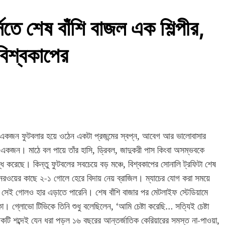
িতে শেষ বাঁশি বাজল এক শিল্পীর,
বিশ্বকাপের
একজন ফুটবলার হয়ে ওঠেন একটা প্রজন্মের স্বপ্ন, আবেগ আর ভালোবাসার
একজন। মাঠে বল পায়ে তাঁর হাসি, ড্রিবল, জাদুকরী পাস কিংবা অসম্ভবকে
্ধ করেছে। কিন্তু ফুটবলের সবচেয়ে বড় মঞ্চে, বিশ্বকাপের সোনালি ট্রফিটা শেষ
য় নরওয়ের কাছে ২-১ গোলে হেরে বিদায় নেয় ব্রাজিল। ম্যাচের যোগ করা সময়ে
ু সেই গোলও হার এড়াতে পারেনি। শেষ বাঁশি বাজার পর মেটলাইফ স্টেডিয়ামে
্লোভো টিভিকে তিনি শুধু বলেছিলেন, ‘আমি চেষ্টা করেছি… সত্যিই চেষ্টা
ি শব্দেই যেন ধরা পড়ল ১৬ বছরের আন্তর্জাতিক কেরিয়ারের সমস্ত না-পাওয়া,