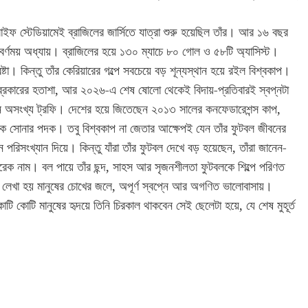
াইফ স্টেডিয়ামেই ব্রাজিলের জার্সিতে যাত্রা শুরু হয়েছিল তাঁর। আর ১৬ বছর
্ণময় অধ্যায়। ব্রাজিলের হয়ে ১৩০ ম্যাচে ৮০ গোল ও ৫৮টি অ্যাসিস্ট।
রষ্টা। কিন্তু তাঁর কেরিয়ারের গল্পে সবচেয়ে বড় শূন্যস্থান হয়ে রইল বিশ্বকাপ।
রেকারের হতাশা, আর ২০২৬-এ শেষ ষোলো থেকেই বিদায়-প্রতিবারই স্বপ্নটা
েন অসংখ্য ট্রফি। দেশের হয়ে জিতেছেন ২০১৩ সালের কনফেডারেশন্স কাপ,
ক সোনার পদক। তবু বিশ্বকাপ না জেতার আক্ষেপই যেন তাঁর ফুটবল জীবনের
সংখ্যান দিয়ে। কিন্তু যাঁরা তাঁর ফুটবল দেখে বড় হয়েছেন, তাঁরা জানেন-
রেক নাম। বল পায়ে তাঁর ছন্দ, সাহস আর সৃজনশীলতা ফুটবলকে শিল্পে পরিণত
্প লেখা হয় মানুষের চোখের জলে, অপূর্ণ স্বপ্নে আর অগণিত ভালোবাসায়।
টি কোটি মানুষের হৃদয়ে তিনি চিরকাল থাকবেন সেই ছেলেটা হয়ে, যে শেষ মুহূর্ত