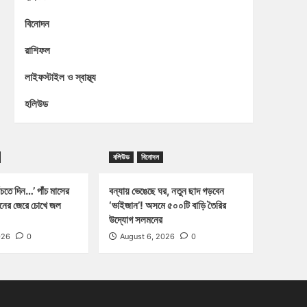
বিনোদন
রাশিফল
লাইফস্টাইল ও স্বাস্থ্য
হলিউড
বলিউড
বিনোদন
চতে দিন…’ পাঁচ মাসের
বন্যায় ভেঙেছে ঘর, নতুন ছাদ গড়বেন
্জনের জেরে চোখে জল
‘ভাইজান’! অসমে ৫০০টি বাড়ি তৈরির
উদ্যোগ সলমনের
026
0
August 6, 2026
0