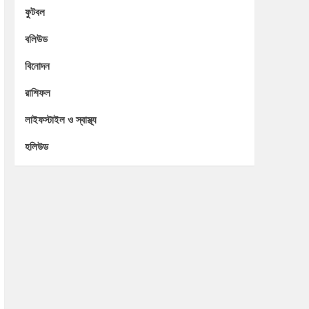
ফুটবল
বলিউড
বিনোদন
রাশিফল
লাইফস্টাইল ও স্বাস্থ্য
হলিউড