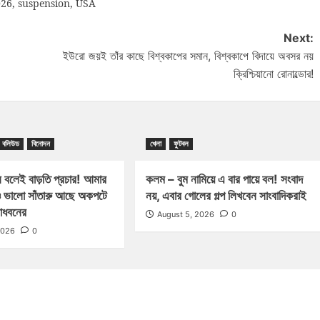
026
,
suspension
,
USA
Next:
ইউরো জয়ই তাঁর কাছে বিশ্বকাপের সমান, বিশ্বকাপে বিদায়ে অবসর নয়
ক্রিশ্চিয়ানো রোনাল্ডোর!
বলিউড
বিনোদন
খেলা
ফুটবল
 বলেই বাড়তি প্রচার! আমার
কলম – বুম নামিয়ে এ বার পায়ে বল! সংবাদ
 ভালো সাঁতারু আছে অকপটে
নয়, এবার গোলের গল্প লিখবেন সাংবাদিকরাই
মাধবনের
August 5, 2026
0
2026
0