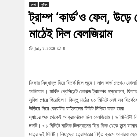
খেলা
ফুটবল
ট্রাম্প ‘কার্ড’ও ফেল, উড়ে গ
মাঠেই দিল বেলজিয়াম
July 7, 2026
0
ফিফার সিদ্ধান্ত ঘিরে বিতর্ক ছিল তুঙ্গে। লাল কার্ড দেখেও ফোল
অভিযোগ। মার্কিন প্রেসিডেন্ট ডোনাল্ড ট্রাম্পের হস্তক্ষেপ, ফিফ
সুবিধা পেয়ে গিয়েছিল। কিন্তু মাঠের ৯০ মিনিটে সেই সব বিতর
উড়িয়ে দিয়ে কোয়ার্টার ফাইনালের টিকিট নিশ্চিত করল তারা।
ম্যাচের শুরু থেকেই আক্রমণাত্মক ছিল বেলজিয়াম। ৯ মিনিটেই 
দলটি। ৩১ মিনিটে মালিক টিলম্যানের ফ্রি-কিক থেকে হান্স ফানা
মাত্র দুই মিনিট। লিয়ান্দ্রো ত্রোসারের নিখুঁত ক্রসে আবারও