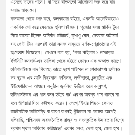
এসেছে তাদের গানে। যা নিয়ে রীতিমতো আলোচনা শুরু হয়ে যায়
সমাজ মাধ্যমে।
কলকাতা থেকে শুরু করে, কলকাতার বাইরে, এমনকি আমেরিকাতেও
একাধিক শো করে ফেলেছে হুলিগানইজম। পুজোর সময় মার্কিন ট্যুর
নিয়ে ব্যস্ত ছিলেন অনির্বাণ ভট্টাচার্য, কৃশাণু ঘোষ, দেবরাজ ভট্টাচার্য-
সহ গোটা টিম৷ এরপরই তারা সমাজ মাধ্যমে দর্শক-শ্রোতাদের এই
দুঃসংবাদ দিয়েছেন। যেখানে বলা হয়, ‘খবর পাইলাম ১ নভেম্বর
ইউনিটি কনসার্ট-এর তালিকা থেকে হইতে কোনও এক অজ্ঞাত কারণে
হুলিগানইজম বাদ গিয়াছে৷ তাতে দুঃখ পাইবেন না শ্রোতাগণ৷ দুর্দান্ত
সব ব্যান্ড-এর ডালি বিদ্যমান৷ ফসিলস, লক্ষ্মীছাড়া, চন্দ্রবিন্দু এবং
ইউফোরিয়া-র আগুনে অনুষ্ঠান জ্বলিয়া উঠিবে৷ তবে বন্ধুগণ,
হুলিগানইজম-এর গান বন্ধ হইবে না৷’ এরপর অবশ্য গান থামবে না
বলে হুঁশিয়ারি দিয়ে কটাক্ষও করেন। লেখে,‘ইহার পিছনে কোনও
রাজনৈতিক অভিসন্ধি বা কারণ কখনই খুঁজিবেন না৷ আমরা আগেই
বলিয়াছি, পশ্চিমবঙ্গ অরাজনৈতিক রাজ্য ও সাংস্কৃতিক উদারতায় বিশ্বে
প্রথম স্থান অধিকার করিয়াছে৷’ এরপর লেখা, দেখা হবে, মেলা হবে।