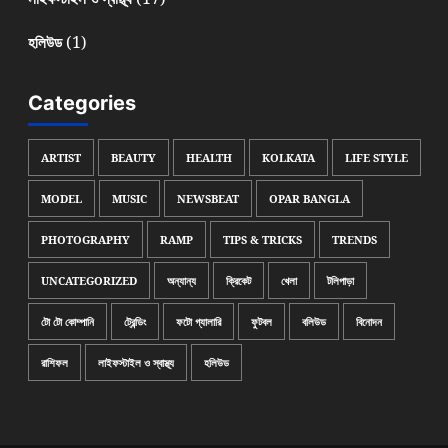
(1)
হলিউড
Categories
ARTIST
BEAUTY
HEALTH
KOLKATA
LIFE STYLE
MODEL
MUSIC
NEWSBEAT
OPAR BANGLA
PHOTOGRAPHY
RAMP
TIPS & TRICKS
TRENDS
UNCATEGORIZED
অন্যান্য
ক্রিকেট
খেলা
টলিপাড়া
টো টো কোম্পানি
ট্রেন্ডিং
ফটো গ্যালারি
ফুটবল
বলিউড
বিনোদন
রাশিফল
লাইফস্টাইল ও স্বাস্থ্য
হলিউড