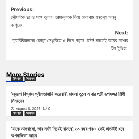
Previous:
সৌন্দর্যকে দুধের সঙ্গে তুলনা! তামান্নাকে নিয়ে বেলাগাম মন্তব্য অন্নু
কাপুরের!
Next:
ক্যারিবিয়ানদের জোড়া সেঞ্চুরিতে ৫ দিনে গড়াল টেস্ট! মঙ্গলেই জয়ের আশায়
টিম ইন্ডিয়া
More Stories
টলিপাড়া
বিনোদন
‘স্বরূপ বিশ্বাস শ্লীলতাহানি করেননি’, মামলা তুলে এ বার পাল্টি রূপসজ্জা শিল্পী
সিমরনের
August 8, 2026
0
টলিপাড়া
বিনোদন
‘যাকে ভালবাসো, তার সবটা নিয়েই বাসবে’, ৩০ বছর পরও সেই হাতটাই ধরে
অপরাজিতা আঢ্য