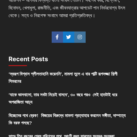
বিনোদন, খেলাধুলা, রাজনীতি, এবং জীবনযাত্রার আপডেট পান নির্ভরযোগ্য উৎস
থেকে। সত্য ও নিরপেক্ষ সংবাদে আমরা প্রতিশ্রুতিবদ্ধ।
Recent Posts
‘স্বরূপ বিশ্বাস শ্লীলতাহানি করেননি’, মামলা তুলে এ বার পাল্টি রূপসজ্জা শিল্পী
সিমরনের
‘যাকে ভালবাসো, তার সবটা নিয়েই বাসবে’, ৩০ বছর পরও সেই হাতটাই ধরে
অপরাজিতা আঢ্য
বিচ্ছেদের পথে ব্রেক! বিজয়ের বিরুদ্ধে মামলা প্রত্যাহার করলেন সঙ্গীতা, দাম্পত্যে
কি বরফ গলছে?
সাড়ে তিন বছরের প্রেম পরিণয়ের পথে, আংটি বদল সারলেন অনুভব-অনুষ্কা