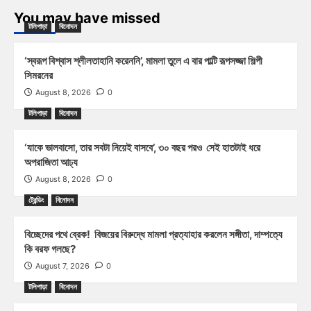
You may have missed
টলিপাড়া
বিনোদন
‘স্বরূপ বিশ্বাস শ্লীলতাহানি করেননি’, মামলা তুলে এ বার পাল্টি রূপসজ্জা শিল্পী
সিমরনের
August 8, 2026
0
টলিপাড়া
বিনোদন
‘যাকে ভালবাসো, তার সবটা নিয়েই বাসবে’, ৩০ বছর পরও সেই হাতটাই ধরে
অপরাজিতা আঢ্য
August 8, 2026
0
ট্রেন্ডিং
বিনোদন
বিচ্ছেদের পথে ব্রেক! বিজয়ের বিরুদ্ধে মামলা প্রত্যাহার করলেন সঙ্গীতা, দাম্পত্যে
কি বরফ গলছে?
August 7, 2026
0
টলিপাড়া
বিনোদন