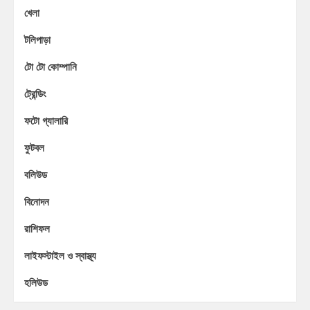
খেলা
টলিপাড়া
টো টো কোম্পানি
ট্রেন্ডিং
ফটো গ্যালারি
ফুটবল
বলিউড
বিনোদন
রাশিফল
লাইফস্টাইল ও স্বাস্থ্য
হলিউড