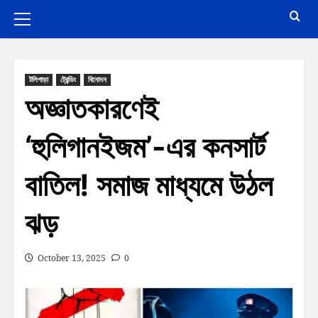
টলিপাড়া
ট্রেন্ডিং
বিনোদন
অজ্ঞাতকারণেই
‘হুলিগানইজম’-এর কনসার্ট
বাতিল! সমাজ মাধ্যমে উঠল
ঝড়
October 13, 2025
0