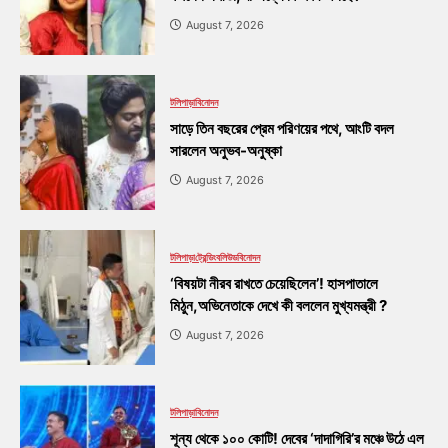
August 7, 2026
টলিপাড়া
বিনোদন
সাড়ে তিন বছরের প্রেম পরিণয়ের পথে, আংটি বদল
সারলেন অনুভব-অনুষ্কা
August 7, 2026
টলিপাড়া
ট্রেন্ডিং
বলিউড
বিনোদন
‘বিষয়টা নীরব রাখতে চেয়েছিলেন’! হাসপাতালে
মিঠুন,অভিনেতাকে দেখে কী বললেন মুখ্যমন্ত্রী ?
August 7, 2026
টলিপাড়া
বিনোদন
শূন্য থেকে ১০০ কোটি! দেবের ‘দাদাগিরি’র মঞ্চে উঠে এল