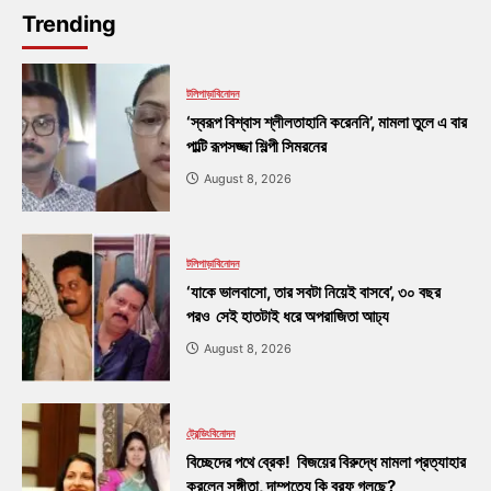
Trending
টলিপাড়া
বিনোদন
‘স্বরূপ বিশ্বাস শ্লীলতাহানি করেননি’, মামলা তুলে এ বার
পাল্টি রূপসজ্জা শিল্পী সিমরনের
August 8, 2026
টলিপাড়া
বিনোদন
‘যাকে ভালবাসো, তার সবটা নিয়েই বাসবে’, ৩০ বছর
পরও সেই হাতটাই ধরে অপরাজিতা আঢ্য
August 8, 2026
ট্রেন্ডিং
বিনোদন
বিচ্ছেদের পথে ব্রেক! বিজয়ের বিরুদ্ধে মামলা প্রত্যাহার
করলেন সঙ্গীতা, দাম্পত্যে কি বরফ গলছে?