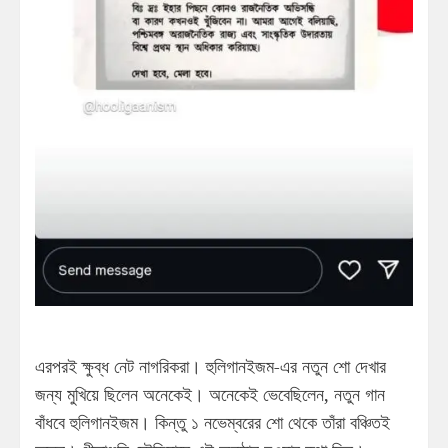
এরপরই ক্ষুব্ধ নেট নাগরিকরা। হুলিগানইজম-এর নতুন শো দেখার
জন্য মুখিয়ে ছিলেন অনেকেই। অনেকেই ভেবেছিলেন, নতুন গান
বাঁধবে হুলিগানইজম। কিন্তু ১ নভেম্বরের শো থেকে তাঁরা বঞ্চিতই