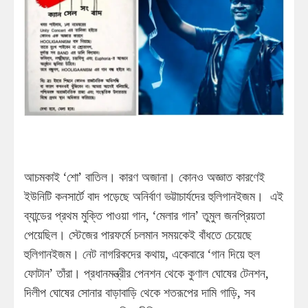
আচমকাই ‘শো’ বাতিল। কারণ অজানা। কোনও অজ্ঞাত কারণেই
ইউনিটি কনসার্টে বাদ পড়েছে অনির্বাণ ভট্টাচার্যদের হুলিগানইজম। এই
ব্যান্ডের প্রথম মুক্তি পাওয়া গান, ‘মেলার গান’ তুমুল জনপ্রিয়তা
পেয়েছিল। স্টেজের পারফর্মে চলমান সময়কেই বাঁধতে চেয়েছে
হুলিগানইজম। নেট নাগরিকদের কথায়, একেবারে ‘গান দিয়ে হুল
ফোটান’ তাঁরা। প্রধানমন্ত্রীর পেনশন থেকে কুণাল ঘোষের টেনশন,
দিলীপ ঘোষের সোনার বাড়াবাড়ি থেকে শতরূপের দামি গাড়ি, সব