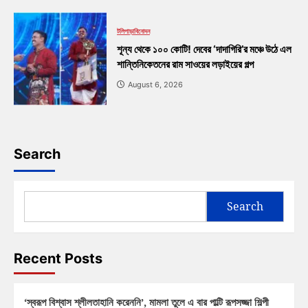
টলিপাড়া
বিনোদন
শূন্য থেকে ১০০ কোটি! দেবের ‘দাদাগিরি’র মঞ্চে উঠে এল
শান্তিনিকেতনের রাম সাওয়ের লড়াইয়ের গল্প
August 6, 2026
Search
Search
Recent Posts
‘স্বরূপ বিশ্বাস শ্লীলতাহানি করেননি’, মামলা তুলে এ বার পাল্টি রূপসজ্জা শিল্পী