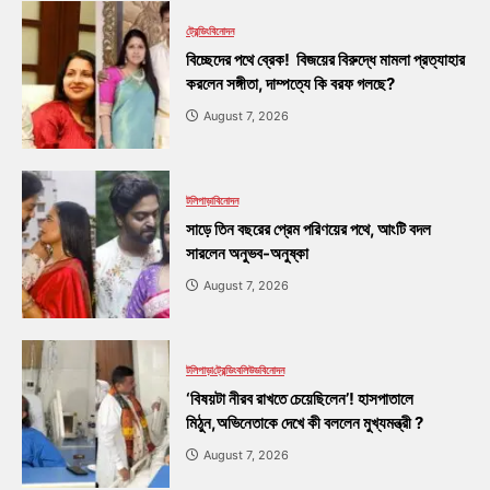
ট্রেন্ডিং
বিনোদন
বিচ্ছেদের পথে ব্রেক! বিজয়ের বিরুদ্ধে মামলা প্রত্যাহার
করলেন সঙ্গীতা, দাম্পত্যে কি বরফ গলছে?
August 7, 2026
টলিপাড়া
বিনোদন
সাড়ে তিন বছরের প্রেম পরিণয়ের পথে, আংটি বদল
সারলেন অনুভব-অনুষ্কা
August 7, 2026
টলিপাড়া
ট্রেন্ডিং
বলিউড
বিনোদন
‘বিষয়টা নীরব রাখতে চেয়েছিলেন’! হাসপাতালে
মিঠুন,অভিনেতাকে দেখে কী বললেন মুখ্যমন্ত্রী ?
August 7, 2026