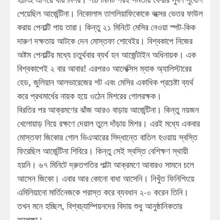
পেয়েছিল আর্জেন্টিনা। নিকোলাস তাগলিয়াফিকোকে বক্সের ভেতর ফাউল
করায় পেনাল্টি পায় তারা। কিন্তু ২১ মিনিটে মেসির নেওয়া স্পট-কিক
দারুণ দক্ষতায় আটকে দেন মোস্তফা শোবেইর। বিশ্বকাপে নিজের
অষ্টম পেনাল্টির মধ্যে চতুর্থবার ব্যর্থ হন আর্জেন্টাইন অধিনায়ক। এক
বিশ্বকাপেই ২ বার আবার! এরপরও আলেক্সিস ম্যাক অ্যালিস্টারের
হেড, জুলিয়ান আলভারেজের শট এবং মেসির একাধিক প্রচেষ্টা ব্যর্থ
করে প্রথমার্ধের নায়ক হয়ে ওঠেন মিশরের গোলরক্ষক।
বিরতির পর আক্রমণের ঝাঁজ আরও বাড়ায় আর্জেন্টিনা। কিন্তু নয়জন
খেলোয়াড় নিয়ে রক্ষণে দেয়াল তুলে দাঁড়ায় মিশর। এরই মধ্যে একবার
মোস্তফা জিকোর গোল ভিএআরের সিদ্ধান্তে বাতিল হওয়ায় স্বস্তি
ফিরেছিল আর্জেন্টিনা শিবিরে। কিন্তু সেই স্বস্তি বেশিক্ষণ স্থায়ী
হয়নি। ৬৭ মিনিটে দ্রুতগতির পাল্টা আক্রমণে আবারও সামনে চলে
আসেন জিকো। এবার আর কোনো বাধা আসেনি। নিখুঁত ফিনিশিংয়ে
এমিলিয়ানো মার্তিনেজকে পরাস্ত করে ব্যবধান ২-০ করেন তিনি।
তখন মনে হচ্ছিল, বিশ্বচ্যাম্পিয়নদের বিদায় শুধু আনুষ্ঠানিকতার
অপেক্ষা।