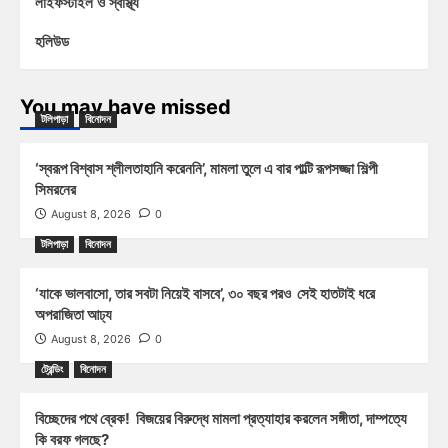
লাইফস্টাইল ও স্বাস্থ্য
হলিউড
You may have missed
টলিপাড়া
বিনোদন
‘স্বরূপ বিশ্বাস শ্লীলতাহানি করেননি’, মামলা তুলে এ বার পাল্টি রূপসজ্জা শিল্পী
সিমরনের
August 8, 2026
0
টলিপাড়া
বিনোদন
‘যাকে ভালবাসো, তার সবটা নিয়েই বাসবে’, ৩০ বছর পরও সেই হাতটাই ধরে
অপরাজিতা আঢ্য
August 8, 2026
0
ট্রেন্ডিং
বিনোদন
বিচ্ছেদের পথে ব্রেক! বিজয়ের বিরুদ্ধে মামলা প্রত্যাহার করলেন সঙ্গীতা, দাম্পত্যে
কি বরফ গলছে?