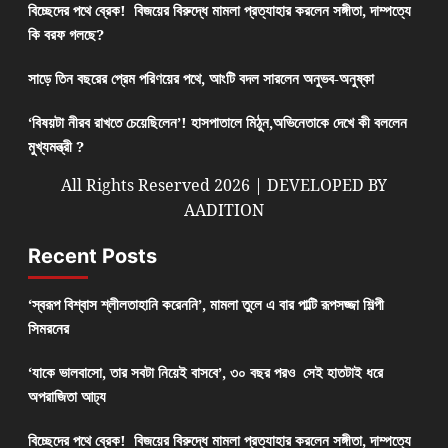
বিচ্ছেদের পথে ব্রেক! বিজয়ের বিরুদ্ধে মামলা প্রত্যাহার করলেন সঙ্গীতা, দাম্পত্যে
কি বরফ গলছে?
সাড়ে তিন বছরের প্রেম পরিণয়ের পথে, আংটি বদল সারলেন অনুভব-অনুষ্কা
‘বিষয়টা নীরব রাখতে চেয়েছিলেন’! হাসপাতালে মিঠুন,অভিনেতাকে দেখে কী বললেন
মুখ্যমন্ত্রী ?
All Rights Reserved 2026 | DEVELOPED BY
AADITION
Recent Posts
‘স্বরূপ বিশ্বাস শ্লীলতাহানি করেননি’, মামলা তুলে এ বার পাল্টি রূপসজ্জা শিল্পী
সিমরনের
‘যাকে ভালবাসো, তার সবটা নিয়েই বাসবে’, ৩০ বছর পরও সেই হাতটাই ধরে
অপরাজিতা আঢ্য
বিচ্ছেদের পথে ব্রেক! বিজয়ের বিরুদ্ধে মামলা প্রত্যাহার করলেন সঙ্গীতা, দাম্পত্যে