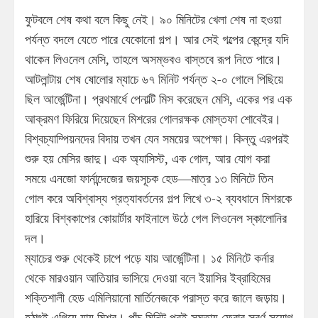
ফুটবলে শেষ কথা বলে কিছু নেই। ৯০ মিনিটের খেলা শেষ না হওয়া
পর্যন্ত বদলে যেতে পারে যেকোনো গল্প। আর সেই গল্পের কেন্দ্রে যদি
থাকেন লিওনেল মেসি, তাহলে অসম্ভবও বাস্তবে রূপ নিতে পারে।
আটলান্টায় শেষ ষোলোর ম্যাচে ৬৭ মিনিট পর্যন্ত ২-০ গোলে পিছিয়ে
ছিল আর্জেন্টিনা। প্রথমার্ধে পেনাল্টি মিস করেছেন মেসি, একের পর এক
আক্রমণ ফিরিয়ে দিয়েছেন মিশরের গোলরক্ষক মোস্তফা শোবেইর।
বিশ্বচ্যাম্পিয়নদের বিদায় তখন যেন সময়ের অপেক্ষা। কিন্তু এরপরই
শুরু হয় মেসির জাদু। এক অ্যাসিস্ট, এক গোল, আর যোগ করা
সময়ে এনজো ফার্নান্দেজের জয়সূচক হেড—মাত্র ১৩ মিনিটে তিন
গোল করে অবিশ্বাস্য প্রত্যাবর্তনের গল্প লিখে ৩-২ ব্যবধানে মিশরকে
হারিয়ে বিশ্বকাপের কোয়ার্টার ফাইনালে উঠে গেল লিওনেল স্কালোনির
দল।
ম্যাচের শুরু থেকেই চাপে পড়ে যায় আর্জেন্টিনা। ১৫ মিনিটে কর্নার
থেকে মারওয়ান আতিয়ার ভাসিয়ে দেওয়া বলে ইয়াসির ইব্রাহিমের
শক্তিশালী হেড এমিলিয়ানো মার্তিনেজকে পরাস্ত করে জালে জড়ায়।
হঠাৎই এগিয়ে যায় মিশর। পাঁচ মিনিট পরই সমতায় ফেরার সুবর্ণ সুযোগ