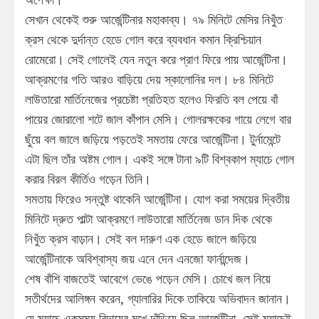
সেখান থেকেই শুরু আর্জেন্টিনার মহাকাব্য। ৭৯ মিনিটে মেসির নিখুঁত
ক্রস থেকে দুর্দান্ত হেডে গোল করে ব্যবধান কমান ক্রিশ্চিয়ান
রোমেরো। সেই গোলেই যেন নতুন করে প্রাণ ফিরে পায় আর্জেন্টিনা।
আক্রমণের গতি আরও বাড়িয়ে দেয় স্কালোনির দল। ৮৪ মিনিটে
লাউতারো মার্তিনেজের প্রচেষ্টা প্রতিহত হলেও ফিরতি বল পেয়ে বাঁ
পায়ের জোরালো শটে জাল কাঁপান মেসি। গোলরক্ষকের গায়ে লেগে বার
ছুঁয়ে বল জালে জড়িয়ে পড়তেই সমতায় ফেরে আর্জেন্টিনা। টুর্নামেন্টে
এটা ছিল তাঁর অষ্টম গোল। একই সঙ্গে টানা ৯টি বিশ্বকাপ ম্যাচে গোল
করার বিরল কীর্তিও গড়েন তিনি।
সমতায় ফিরেও সন্তুষ্ট থাকেনি আর্জেন্টিনা। যোগ করা সময়ের দ্বিতীয়
মিনিটে দ্রুত পাল্টা আক্রমণে লাউতারো মার্তিনেজ ডান দিক থেকে
নিখুঁত ক্রস বাড়ান। সেই বল দারুণ এক হেডে জালে জড়িয়ে
আর্জেন্টিনাকে অবিশ্বাস্য জয় এনে দেন এনজো ফার্নান্দেজ।
শেষ বাঁশি বাজতেই আবেগে ভেঙে পড়েন মেসি। চোখে জল নিয়ে
সতীর্থদের আলিঙ্গন করেন, গ্যালারির দিকে তাকিয়ে অভিবাদন জানান।
যে ম্যাচে একসময় বিদায়ের মুখে দাঁড়িয়ে ছিল আর্জেন্টিনা, সেই ম্যাচেই