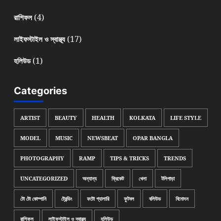
(4)
রাশিফল
(17)
লাইফস্টাইল ও স্বাস্থ্য
(1)
হলিউড
Categories
ARTIST
BEAUTY
HEALTH
KOLKATA
LIFE STYLE
MODEL
MUSIC
NEWSBEAT
OPAR BANGLA
PHOTOGRAPHY
RAMP
TIPS & TRICKS
TRENDS
UNCATEGORIZED
অন্যান্য
ক্রিকেট
খেলা
টলিপাড়া
টো টো কোম্পানি
ট্রেন্ডিং
ফটো গ্যালারি
ফুটবল
বলিউড
বিনোদন
রাশিফল
লাইফস্টাইল ও স্বাস্থ্য
হলিউড