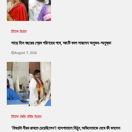
টলিপাড়া
বিনোদন
সাড়ে তিন বছরের প্রেম পরিণয়ের পথে, আংটি বদল সারলেন অনুভব-অনুষ্কা
August 7, 2026
টলিপাড়া
ট্রেন্ডিং
বলিউড
বিনোদন
‘বিষয়টা নীরব রাখতে চেয়েছিলেন’! হাসপাতালে মিঠুন,অভিনেতাকে দেখে কী বললেন