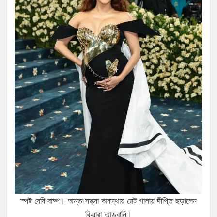
স্পষ্ট বেবি বাম্প। অন্তঃসত্ত্বা অবস্থায় মেট গালায় দীপ্তি ছড়ালেন
কিয়ারা আডবানি।