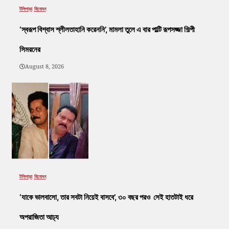
টলিপাড়া
বিনোদন
‘স্বরূপ বিশ্বাস শ্লীলতাহানি করেননি’, মামলা তুলে এ বার পাল্টি রূপসজ্জা শিল্পী
সিমরনের
August 8, 2026
টলিপাড়া
বিনোদন
‘যাকে ভালবাসো, তার সবটা নিয়েই বাসবে’, ৩০ বছর পরও সেই হাতটাই ধরে
অপরাজিতা আঢ্য