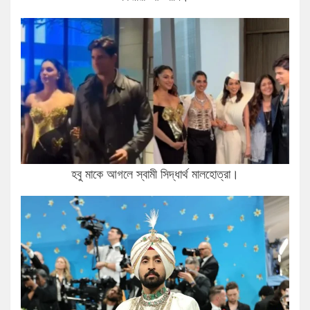
হবু মাকে আগলে স্বামী সিদ্ধার্থ মালহোত্রা।