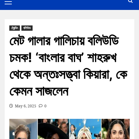
ট্রেন্ডিং
বলিউড
মেট গালার গালিচায় বলিউডি
চমক! ‘বাংলার বাঘ’ শাহরুখ
থেকে অন্তঃসত্ত্বা কিয়ারা, কে
কেমন সাজলেন
May 6, 2025
0