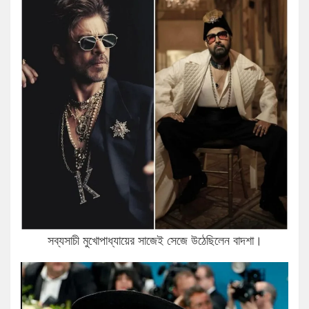
সব্যসাচী মুখোপাধ্যায়ের সাজেই সেজে উঠেছিলেন বাদশা।