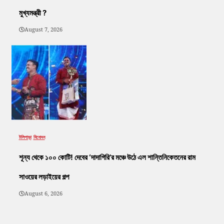
মুখ্যমন্ত্রী ?
August 7, 2026
টলিপাড়া
বিনোদন
শূন্য থেকে ১০০ কোটি! দেবের ‘দাদাগিরি’র মঞ্চে উঠে এল শান্তিনিকেতনের রাম
সাওয়ের লড়াইয়ের গল্প
August 6, 2026