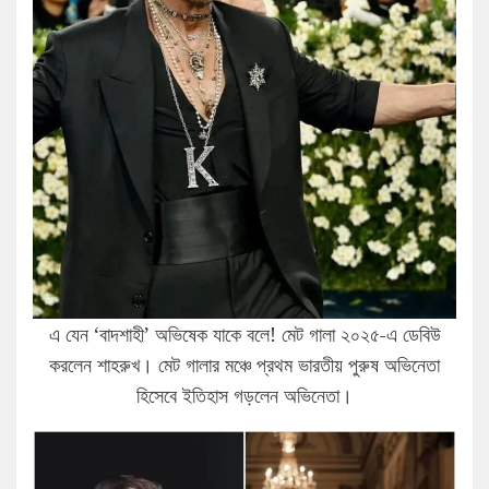
এ যেন ‘বাদশাহী’ অভিষেক যাকে বলে! মেট গালা ২০২৫-এ ডেবিউ
করলেন শাহরুখ। মেট গালার মঞ্চে প্রথম ভারতীয় পুরুষ অভিনেতা
হিসেবে ইতিহাস গড়লেন অভিনেতা।