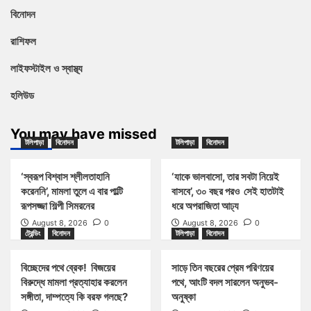
বিনোদন
রাশিফল
লাইফস্টাইল ও স্বাস্থ্য
হলিউড
You may have missed
টলিপাড়া
বিনোদন
টলিপাড়া
বিনোদন
‘স্বরূপ বিশ্বাস শ্লীলতাহানি
‘যাকে ভালবাসো, তার সবটা নিয়েই
করেননি’, মামলা তুলে এ বার পাল্টি
বাসবে’, ৩০ বছর পরও সেই হাতটাই
রূপসজ্জা শিল্পী সিমরনের
ধরে অপরাজিতা আঢ্য
August 8, 2026
0
August 8, 2026
0
ট্রেন্ডিং
বিনোদন
টলিপাড়া
বিনোদন
বিচ্ছেদের পথে ব্রেক! বিজয়ের
সাড়ে তিন বছরের প্রেম পরিণয়ের
বিরুদ্ধে মামলা প্রত্যাহার করলেন
পথে, আংটি বদল সারলেন অনুভব-
সঙ্গীতা, দাম্পত্যে কি বরফ গলছে?
অনুষ্কা