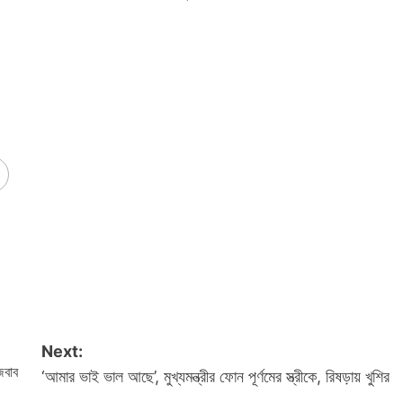
Next:
জবাব
‘আমার ভাই ভাল আছে’, মুখ্যমন্ত্রীর ফোন পূর্ণমের স্ত্রীকে, রিষড়ায় খুশির