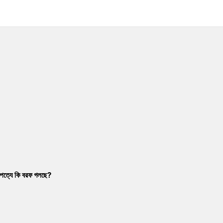
াম্পত্যে কি বরফ গলছে?