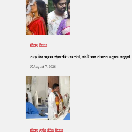
টলিপাড়া
বিনোদন
সাড়ে তিন বছরের প্রেম পরিণয়ের পথে, আংটি বদল সারলেন অনুভব-অনুষ্কা
August 7, 2026
টলিপাড়া
ট্রেন্ডিং
বলিউড
বিনোদন