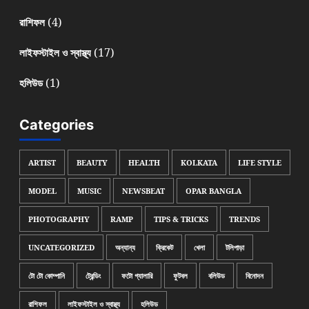
(4)
রাশিফল
(17)
লাইফস্টাইল ও স্বাস্থ্য
(1)
হলিউড
Categories
ARTIST
BEAUTY
HEALTH
KOLKATA
LIFE STYLE
MODEL
MUSIC
NEWSBEAT
OPAR BANGLA
PHOTOGRAPHY
RAMP
TIPS & TRICKS
TRENDS
UNCATEGORIZED
অন্যান্য
ক্রিকেট
খেলা
টলিপাড়া
টো টো কোম্পানি
ট্রেন্ডিং
ফটো গ্যালারি
ফুটবল
বলিউড
বিনোদন
রাশিফল
লাইফস্টাইল ও স্বাস্থ্য
হলিউড