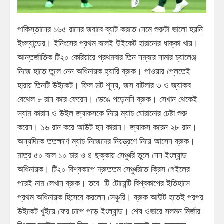
পাকিস্তানের ১৬৫ রানের জবাবে ব্যাট করতে নেমে শুরুটা ভালো হয়নি
ইংল্যান্ডের। ইনিংসের প্রথম বলেই উইকেট হারানোর ধাক্কা খায়।
আন্তর্জাতিক টি২০ কেরিয়ারে প্রথমবার তিন নম্বরে নামার চ্যালেঞ্জ
নিজে হাতে তুলে নেন অধিনায়ক হ্যারি ব্রুক। পাওয়ার প্লেতেই
হারায় তিনটি উইকেট। ফিল সল্ট শূন্য, জস বাটলার ৩ ও জ্যাকব
বেথেল ৮ রান করে ফেরেন। ভেঙে পড়েননি ব্রুক। সেখান থেকেই
স্যাম কারান ও উইল জ্যাকসকে নিয়ে ম্যাচ ঘোরানোর চেষ্টা শুরু
করেন। ১৬ রান করে আউট হন কারান। জ্যাকস করেন ২৮ রান।
অন্যদিকে ততক্ষণে ম্যাচ নিজেদের নিয়ন্ত্রণে নিয়ে আসেন ব্রুক।
মাত্র ৫০ বলে ১০ চার ও ৪ ছক্কায় সেঞ্চুরি তুলে নেন ইংল্যান্ড
অধিনায়ক। টি২০ বিশ্বকাপে দ্রুততম সেঞ্চুরিতে ক্রিস গেইলের
পরেই নাম লেখান ব্রুক। তবে টি-টোয়েন্টি বিশ্বকাপের ইতিহাসে
প্রথম অধিনায়ক হিসেবে করলেন সেঞ্চুরি। ব্রুক আউট হতেই পরপর
উইকেট খুইয়ে ফের চাপে পড়ে ইংল্যান্ড। শেষ ওভারে সলমন মির্জার