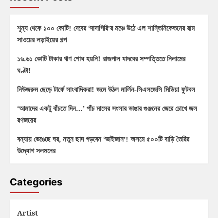
শূন্য থেকে ১০০ কোটি! দেবের ‘দাদাগিরি’র মঞ্চে উঠে এল শান্তিনিকেতনের রাম
সাওয়ের লড়াইয়ের গল্প
১৬.৬১ কোটি টাকার ঋণ শোধ হয়নি! রাজপাল যাদবের সম্পত্তিতে নিলামের
ঘণ্টা!
নিউজরুম ছেড়ে টার্ফে সাংবাদিকরা! জমে উঠল মার্লিন-সিএসজেসি মিডিয়া ফুটবল
‘আমাদের একটু বাঁচতে দিন…’ পাঁচ মাসের সংসার ভাঙার গুঞ্জনের জেরে চোখে জল
রণজয়ের
বন্যায় ভেঙেছে ঘর, নতুন ছাদ গড়বেন ‘ভাইজান’! অসমে ৫০০টি বাড়ি তৈরির
উদ্যোগ সলমনের
Categories
Artist