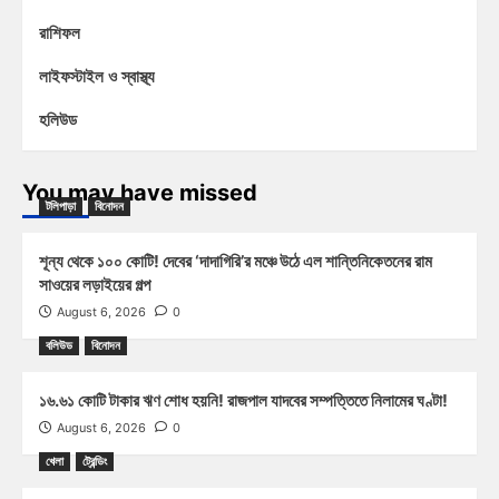
রাশিফল
লাইফস্টাইল ও স্বাস্থ্য
হলিউড
You may have missed
টলিপাড়া
বিনোদন
শূন্য থেকে ১০০ কোটি! দেবের ‘দাদাগিরি’র মঞ্চে উঠে এল শান্তিনিকেতনের রাম
সাওয়ের লড়াইয়ের গল্প
August 6, 2026
0
বলিউড
বিনোদন
১৬.৬১ কোটি টাকার ঋণ শোধ হয়নি! রাজপাল যাদবের সম্পত্তিতে নিলামের ঘণ্টা!
August 6, 2026
0
খেলা
ট্রেন্ডিং