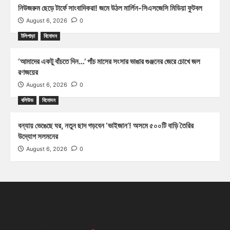
নিউজরুম ছেড়ে টার্ফে সাংবাদিকরা! জমে উঠল মার্লিন-সিএসজেসি মিডিয়া ফুটবল
August 6, 2026
0
টলিপাড়া
বিনোদন
‘আমাদের একটু বাঁচতে দিন…’ পাঁচ মাসের সংসার ভাঙার গুঞ্জনের জেরে চোখে জল
রণজয়ের
August 6, 2026
0
বলিউড
বিনোদন
বন্যায় ভেঙেছে ঘর, নতুন ছাদ গড়বেন ‘ভাইজান’! অসমে ৫০০টি বাড়ি তৈরির
উদ্যোগ সলমনের
August 6, 2026
0