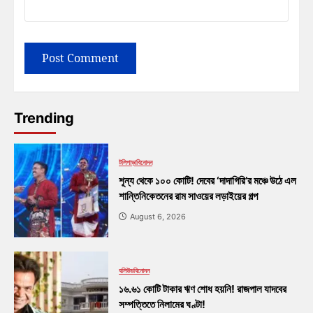
Trending
টলিপাড়া
বিনোদন
শূন্য থেকে ১০০ কোটি! দেবের ‘দাদাগিরি’র মঞ্চে উঠে এল
শান্তিনিকেতনের রাম সাওয়ের লড়াইয়ের গল্প
August 6, 2026
বলিউড
বিনোদন
১৬.৬১ কোটি টাকার ঋণ শোধ হয়নি! রাজপাল যাদবের
সম্পত্তিতে নিলামের ঘণ্টা!