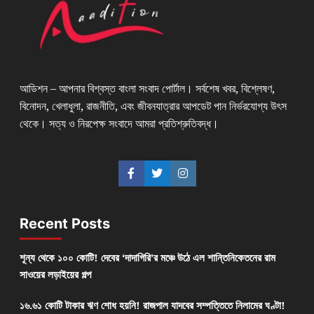
আডিশন – আপনার বিশ্বস্ত বাংলা সংবাদ পোর্টাল। সর্বশেষ খবর, বিশ্লেষণ,
বিনোদন, খেলাধুলা, রাজনীতি, এবং জীবনযাত্রার আপডেট পান নির্ভরযোগ্য উৎস
থেকে। সত্য ও নিরপেক্ষ সংবাদে আমরা প্রতিশ্রুতিবদ্ধ।
Recent Posts
শূন্য থেকে ১০০ কোটি! দেবের ‘দাদাগিরি’র মঞ্চে উঠে এল শান্তিনিকেতনের রাম
সাওয়ের লড়াইয়ের গল্প
১৬.৬১ কোটি টাকার ঋণ শোধ হয়নি! রাজপাল যাদবের সম্পত্তিতে নিলামের ঘণ্টা!