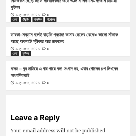
নিউজরুম ছেড়ে টার্ফে সাংবাদিকরা! জমে উঠল মার্লিন-সিএসজেসি মিডিয়া
ফুটবল
August 6, 2026
0
খেলা
ট্রেন্ডিং
বলিউড
বিনোদন
তারকা-সন্তান বলেই বাড়তি প্রচার! আমার ছেলের থেকেও ভালো সাঁতারু
আছে অকপটে স্বীকার আর মাধবনের
August 5, 2026
0
খেলা
ফুটবল
কলম – বুম নামিয়ে এ বার পায়ে বল! সংবাদ নয়, এবার গোলের গল্প লিখবেন
সাংবাদিকরাই
August 5, 2026
0
Leave a Reply
Your email address will not be published.