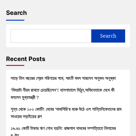
Search
Search
Recent Posts
সাড়ে তিন বছরের প্রেম পরিণয়ের পথে, আংটি বদল সারলেন অনুভব-অনুষ্কা
‘বিষয়টা নীরব রাখতে চেয়েছিলেন’! হাসপাতালে মিঠুন,অভিনেতাকে দেখে কী
বললেন মুখ্যমন্ত্রী ?
শূন্য থেকে ১০০ কোটি! দেবের ‘দাদাগিরি’র মঞ্চে উঠে এল শান্তিনিকেতনের রাম
সাওয়ের লড়াইয়ের গল্প
১৬.৬১ কোটি টাকার ঋণ শোধ হয়নি! রাজপাল যাদবের সম্পত্তিতে নিলামের
ঘণ্টা!