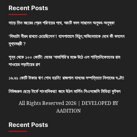
Recent Posts
সাড়ে তিন বছরের প্রেম পরিণয়ের পথে, আংটি বদল সারলেন অনুভব-অনুষ্কা
‘বিষয়টা নীরব রাখতে চেয়েছিলেন’! হাসপাতালে মিঠুন,অভিনেতাকে দেখে কী বললেন
মুখ্যমন্ত্রী ?
শূন্য থেকে ১০০ কোটি! দেবের ‘দাদাগিরি’র মঞ্চে উঠে এল শান্তিনিকেতনের রাম
সাওয়ের লড়াইয়ের গল্প
১৬.৬১ কোটি টাকার ঋণ শোধ হয়নি! রাজপাল যাদবের সম্পত্তিতে নিলামের ঘণ্টা!
নিউজরুম ছেড়ে টার্ফে সাংবাদিকরা! জমে উঠল মার্লিন-সিএসজেসি মিডিয়া ফুটবল
All Rights Reserved 2026 | DEVELOPED BY
AADITION
Recent Posts