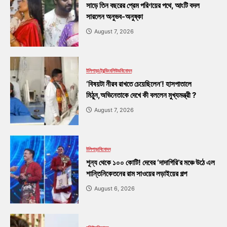
সাড়ে তিন বছরের প্রেম পরিণয়ের পথে, আংটি বদল
সারলেন অনুভব-অনুষ্কা
August 7, 2026
টলিপাড়া
ট্রেন্ডিং
বলিউড
বিনোদন
‘বিষয়টা নীরব রাখতে চেয়েছিলেন’! হাসপাতালে
মিঠুন,অভিনেতাকে দেখে কী বললেন মুখ্যমন্ত্রী ?
August 7, 2026
টলিপাড়া
বিনোদন
শূন্য থেকে ১০০ কোটি! দেবের ‘দাদাগিরি’র মঞ্চে উঠে এল
শান্তিনিকেতনের রাম সাওয়ের লড়াইয়ের গল্প
August 6, 2026