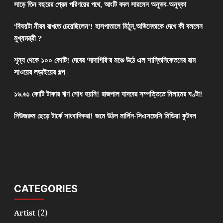
সাড়ে তিন বছরের প্রেম পরিণয়ের পথে, আংটি বদল সারলেন অনুভব-অনুষ্কা
‘বিষয়টা নীরব রাখতে চেয়েছিলেন’! হাসপাতালে মিঠুন,অভিনেতাকে দেখে কী বললেন
মুখ্যমন্ত্রী ?
শূন্য থেকে ১০০ কোটি! দেবের ‘দাদাগিরি’র মঞ্চে উঠে এল শান্তিনিকেতনের রাম
সাওয়ের লড়াইয়ের গল্প
১৬.৬১ কোটি টাকার ঋণ শোধ হয়নি! রাজপাল যাদবের সম্পত্তিতে নিলামের ঘণ্টা!
নিউজরুম ছেড়ে টার্ফে সাংবাদিকরা! জমে উঠল মার্লিন-সিএসজেসি মিডিয়া ফুটবল
CATEGORIES
(2)
Artist