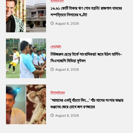
বলিউড
বিনোদন
১৬.৬১ কোটি টাকার ঋণ শোধ হয়নি! রাজপাল যাদবের
সম্পত্তিতে নিলামের ঘণ্টা!
August 6, 2026
খেলা
ট্রেন্ডিং
নিউজরুম ছেড়ে টার্ফে সাংবাদিকরা! জমে উঠল মার্লিন-
সিএসজেসি মিডিয়া ফুটবল
August 6, 2026
টলিপাড়া
বিনোদন
‘আমাদের একটু বাঁচতে দিন…’ পাঁচ মাসের সংসার ভাঙার
গুঞ্জনের জেরে চোখে জল রণজয়ের
August 6, 2026