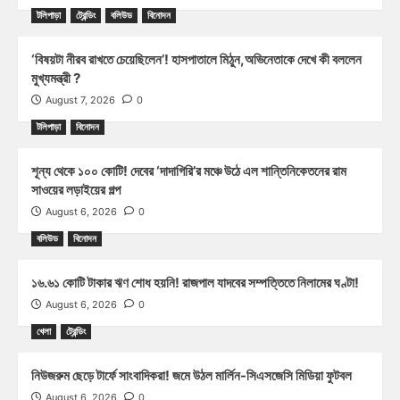
টলিপাড়া
ট্রেন্ডিং
বলিউড
বিনোদন
‘বিষয়টা নীরব রাখতে চেয়েছিলেন’! হাসপাতালে মিঠুন,অভিনেতাকে দেখে কী বললেন
মুখ্যমন্ত্রী ?
August 7, 2026
0
টলিপাড়া
বিনোদন
শূন্য থেকে ১০০ কোটি! দেবের ‘দাদাগিরি’র মঞ্চে উঠে এল শান্তিনিকেতনের রাম
সাওয়ের লড়াইয়ের গল্প
August 6, 2026
0
বলিউড
বিনোদন
১৬.৬১ কোটি টাকার ঋণ শোধ হয়নি! রাজপাল যাদবের সম্পত্তিতে নিলামের ঘণ্টা!
August 6, 2026
0
খেলা
ট্রেন্ডিং
নিউজরুম ছেড়ে টার্ফে সাংবাদিকরা! জমে উঠল মার্লিন-সিএসজেসি মিডিয়া ফুটবল
August 6, 2026
0