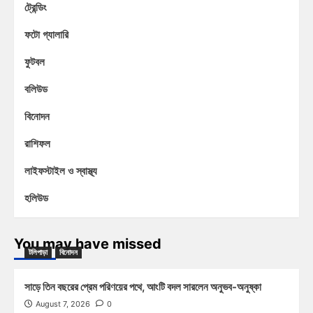
ট্রেন্ডিং
ফটো গ্যালারি
ফুটবল
বলিউড
বিনোদন
রাশিফল
লাইফস্টাইল ও স্বাস্থ্য
হলিউড
You may have missed
টলিপাড়া
বিনোদন
সাড়ে তিন বছরের প্রেম পরিণয়ের পথে, আংটি বদল সারলেন অনুভব-অনুষ্কা
August 7, 2026
0