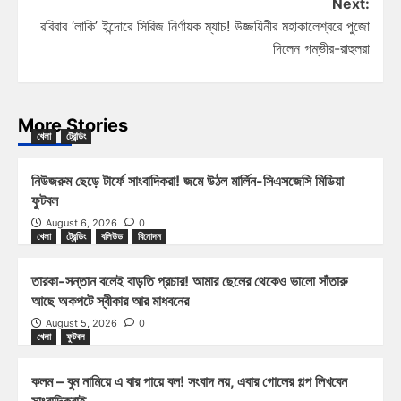
Next:
রবিবার ‘লাকি’ ইন্দোরে সিরিজ নির্ণায়ক ম্যাচ! উজ্জয়িনীর মহাকালেশ্বরে পুজো
দিলেন গম্ভীর-রাহুলরা
More Stories
খেলা
ট্রেন্ডিং
নিউজরুম ছেড়ে টার্ফে সাংবাদিকরা! জমে উঠল মার্লিন-সিএসজেসি মিডিয়া
ফুটবল
August 6, 2026
0
খেলা
ট্রেন্ডিং
বলিউড
বিনোদন
তারকা-সন্তান বলেই বাড়তি প্রচার! আমার ছেলের থেকেও ভালো সাঁতারু
আছে অকপটে স্বীকার আর মাধবনের
August 5, 2026
0
খেলা
ফুটবল
কলম – বুম নামিয়ে এ বার পায়ে বল! সংবাদ নয়, এবার গোলের গল্প লিখবেন
সাংবাদিকরাই