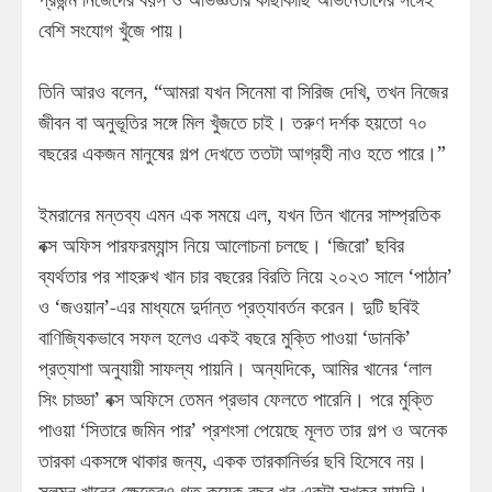
বেশি সংযোগ খুঁজে পায়।
তিনি আরও বলেন, “আমরা যখন সিনেমা বা সিরিজ দেখি, তখন নিজের
জীবন বা অনুভূতির সঙ্গে মিল খুঁজতে চাই। তরুণ দর্শক হয়তো ৭০
বছরের একজন মানুষের গল্প দেখতে ততটা আগ্রহী নাও হতে পারে।”
ইমরানের মন্তব্য এমন এক সময়ে এল, যখন তিন খানের সাম্প্রতিক
বক্স অফিস পারফরম্যান্স নিয়ে আলোচনা চলছে। ‘জিরো’ ছবির
ব্যর্থতার পর শাহরুখ খান চার বছরের বিরতি নিয়ে ২০২৩ সালে ‘পাঠান’
ও ‘জওয়ান’-এর মাধ্যমে দুর্দান্ত প্রত্যাবর্তন করেন। দুটি ছবিই
বাণিজ্যিকভাবে সফল হলেও একই বছরে মুক্তি পাওয়া ‘ডানকি’
প্রত্যাশা অনুযায়ী সাফল্য পায়নি। অন্যদিকে, আমির খানের ‘লাল
সিং চাড্ডা’ বক্স অফিসে তেমন প্রভাব ফেলতে পারেনি। পরে মুক্তি
পাওয়া ‘সিতারে জমিন পার’ প্রশংসা পেয়েছে মূলত তার গল্প ও অনেক
তারকা একসঙ্গে থাকার জন্য, একক তারকানির্ভর ছবি হিসেবে নয়।
সলমন খানের ক্ষেত্রেও গত কয়েক বছর খুব একটা সুখকর যায়নি।