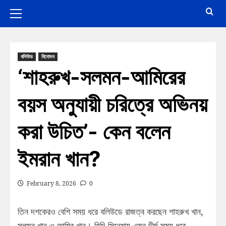
বলিউড
বিনোদন
‘শাহরুখ-সলমন-আমিরের
বয়স অনুযায়ী চরিত্রে অভিনয়
করা উচিত’- কেন বলেন
ইমরান খান?
February 8, 2026
0
তিন দশকেরও বেশি সময় ধরে বলিউডে রাজত্ব করছেন শাহরুখ খান,
সলমন খান ও আমির খান। হিন্দি সিনেমায় এমন দীর্ঘ সময় ধরে