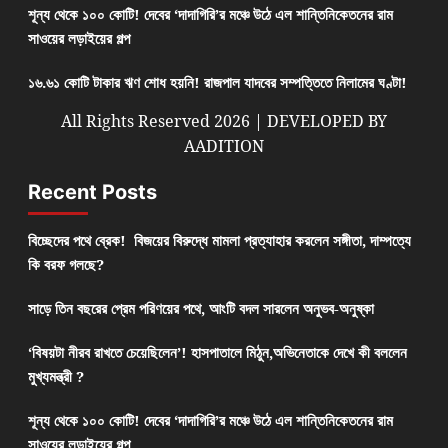
শূন্য থেকে ১০০ কোটি! দেবের ‘দাদাগিরি’র মঞ্চে উঠে এল শান্তিনিকেতনের রাম
সাওয়ের লড়াইয়ের গল্প
১৬.৬১ কোটি টাকার ঋণ শোধ হয়নি! রাজপাল যাদবের সম্পত্তিতে নিলামের ঘণ্টা!
All Rights Reserved 2026 | DEVELOPED BY
AADITION
Recent Posts
বিচ্ছেদের পথে ব্রেক! বিজয়ের বিরুদ্ধে মামলা প্রত্যাহার করলেন সঙ্গীতা, দাম্পত্যে
কি বরফ গলছে?
সাড়ে তিন বছরের প্রেম পরিণয়ের পথে, আংটি বদল সারলেন অনুভব-অনুষ্কা
‘বিষয়টা নীরব রাখতে চেয়েছিলেন’! হাসপাতালে মিঠুন,অভিনেতাকে দেখে কী বললেন
মুখ্যমন্ত্রী ?
শূন্য থেকে ১০০ কোটি! দেবের ‘দাদাগিরি’র মঞ্চে উঠে এল শান্তিনিকেতনের রাম
সাওয়ের লড়াইয়ের গল্প