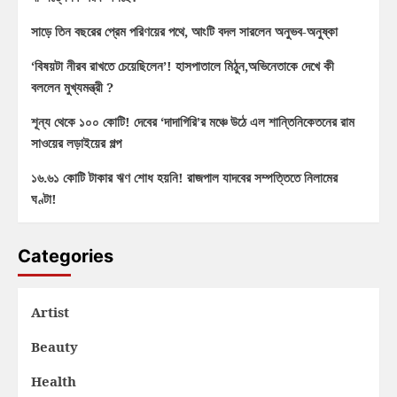
সাড়ে তিন বছরের প্রেম পরিণয়ের পথে, আংটি বদল সারলেন অনুভব-অনুষ্কা
‘বিষয়টা নীরব রাখতে চেয়েছিলেন’! হাসপাতালে মিঠুন,অভিনেতাকে দেখে কী
বললেন মুখ্যমন্ত্রী ?
শূন্য থেকে ১০০ কোটি! দেবের ‘দাদাগিরি’র মঞ্চে উঠে এল শান্তিনিকেতনের রাম
সাওয়ের লড়াইয়ের গল্প
১৬.৬১ কোটি টাকার ঋণ শোধ হয়নি! রাজপাল যাদবের সম্পত্তিতে নিলামের
ঘণ্টা!
Categories
Artist
Beauty
Health