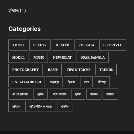
(1)
হলিউড
Categories
ARTIST
BEAUTY
HEALTH
KOLKATA
LIFE STYLE
MODEL
MUSIC
NEWSBEAT
OPAR BANGLA
PHOTOGRAPHY
RAMP
TIPS & TRICKS
TRENDS
UNCATEGORIZED
অন্যান্য
ক্রিকেট
খেলা
টলিপাড়া
টো টো কোম্পানি
ট্রেন্ডিং
ফটো গ্যালারি
ফুটবল
বলিউড
বিনোদন
রাশিফল
লাইফস্টাইল ও স্বাস্থ্য
হলিউড