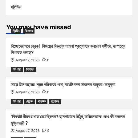
হলিউড
You may have missed
ট্রেন্ডিং
বিনোদন
বিচ্ছেদের পথে ব্রেক! বিজয়ের বিরুদ্ধে মামলা প্রত্যাহার করলেন সঙ্গীতা, দাম্পত্যে
কি বরফ গলছে?
August 7, 2026
0
টলিপাড়া
বিনোদন
সাড়ে তিন বছরের প্রেম পরিণয়ের পথে, আংটি বদল সারলেন অনুভব-অনুষ্কা
August 7, 2026
0
টলিপাড়া
ট্রেন্ডিং
বলিউড
বিনোদন
‘বিষয়টা নীরব রাখতে চেয়েছিলেন’! হাসপাতালে মিঠুন,অভিনেতাকে দেখে কী বললেন
মুখ্যমন্ত্রী ?
August 7, 2026
0