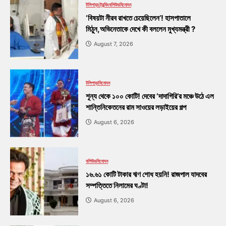
টলিপাড়া
ট্রেন্ডিং
বলিউড
বিনোদন
‘বিষয়টা নীরব রাখতে চেয়েছিলেন’! হাসপাতালে
মিঠুন,অভিনেতাকে দেখে কী বললেন মুখ্যমন্ত্রী ?
August 7, 2026
টলিপাড়া
বিনোদন
শূন্য থেকে ১০০ কোটি! দেবের ‘দাদাগিরি’র মঞ্চে উঠে এল
শান্তিনিকেতনের রাম সাওয়ের লড়াইয়ের গল্প
August 6, 2026
বলিউড
বিনোদন
১৬.৬১ কোটি টাকার ঋণ শোধ হয়নি! রাজপাল যাদবের
সম্পত্তিতে নিলামের ঘণ্টা!
August 6, 2026