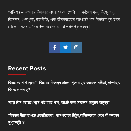
আডিশন – আপনার বিশ্বস্ত বাংলা সংবাদ পোর্টাল। সর্বশেষ খবর, বিশ্লেষণ,
বিনোদন, খেলাধুলা, রাজনীতি, এবং জীবনযাত্রার আপডেট পান নির্ভরযোগ্য উৎস
থেকে। সত্য ও নিরপেক্ষ সংবাদে আমরা প্রতিশ্রুতিবদ্ধ।
Recent Posts
বিচ্ছেদের পথে ব্রেক! বিজয়ের বিরুদ্ধে মামলা প্রত্যাহার করলেন সঙ্গীতা, দাম্পত্যে
কি বরফ গলছে?
সাড়ে তিন বছরের প্রেম পরিণয়ের পথে, আংটি বদল সারলেন অনুভব-অনুষ্কা
‘বিষয়টা নীরব রাখতে চেয়েছিলেন’! হাসপাতালে মিঠুন,অভিনেতাকে দেখে কী বললেন
মুখ্যমন্ত্রী ?