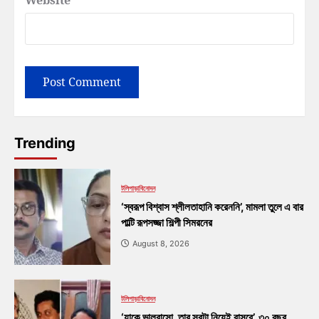
Trending
টলিপাড়া
বিনোদন
‘স্বরূপ বিশ্বাস শ্লীলতাহানি করেননি’, মামলা তুলে এ বার
পাল্টি রূপসজ্জা শিল্পী সিমরনের
August 8, 2026
টলিপাড়া
বিনোদন
‘যাকে ভালবাসো, তার সবটা নিয়েই বাসবে’, ৩০ বছর