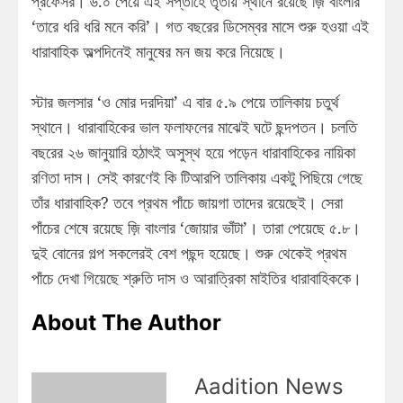
প্রফেসর। ৬.০ পেয়ে এই সপ্তাহে তৃতীয় স্থানে রয়েছে জ়ি বাংলার
‘তারে ধরি ধরি মনে করি’। গত বছরের ডিসেম্বর মাসে শুরু হওয়া এই
ধারাবাহিক অল্পদিনেই মানুষের মন জয় করে নিয়েছে।
স্টার জলসার ‘ও মোর দরদিয়া’ এ বার ৫.৯ পেয়ে তালিকায় চতুর্থ
স্থানে। ধারাবাহিকের ভাল ফলাফলের মাঝেই ঘটে ছন্দপতন। চলতি
বছরের ২৬ জানুয়ারি হঠাৎই অসুস্থ হয়ে পড়েন ধারাবাহিকের নায়িকা
রণিতা দাস। সেই কারণেই কি টিআরপি তালিকায় একটু পিছিয়ে গেছে
তাঁর ধারাবাহিক? তবে প্রথম পাঁচে জায়গা তাদের রয়েছেই। সেরা
পাঁচের শেষে রয়েছে জ়ি বাংলার ‘জোয়ার ভাঁটা’। তারা পেয়েছে ৫.৮।
দুই বোনের গল্প সকলেরই বেশ পছন্দ হয়েছে। শুরু থেকেই প্রথম
পাঁচে দেখা গিয়েছে শ্রুতি দাস ও আরাত্রিকা মাইতির ধারাবাহিককে।
About The Author
Aadition News