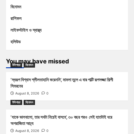
বিনোদন
রাশিফল
লাইফস্টাইল ও স্বাস্থ্য
হলিউড
You may have missed
টলিপাড়া
বিনোদন
‘স্বরূপ বিশ্বাস শ্লীলতাহানি করেননি’, মামলা তুলে এ বার পাল্টি রূপসজ্জা শিল্পী
সিমরনের
August 8, 2026
0
টলিপাড়া
বিনোদন
‘যাকে ভালবাসো, তার সবটা নিয়েই বাসবে’, ৩০ বছর পরও সেই হাতটাই ধরে
অপরাজিতা আঢ্য
August 8, 2026
0