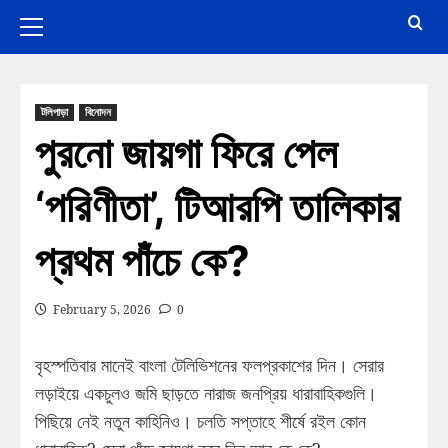
টলিপাড়া
বিনোদন
পুরনো জায়গা ফিরে পেল
‘পরিণীতা’, টিআরপি তালিকার
প্রথম পাঁচে কে?
February 5, 2026
0
বৃহস্পতিবার মানেই বাংলা টেলিভিশনের ফলপ্রকাশের দিন। সেরার
লড়াইয়ে একচুলও জমি ছাড়তে নারাজ জনপ্রিয় ধারাবাহিকগুলি।
পিছিয়ে নেই নতুন কাহিনিও। চলতি সপ্তাহে শীর্ষে রইল কোন