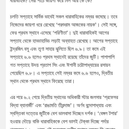
ধারাবাহিক? সেরা পাঁচে জায়গা করে নিল আর কে কে?
চলতি সপ্তাহে সার্বিক ভাবেই সকল ধারাবাহিকের নম্বর কমেছে। তবে
নিজেদের জায়গা ধরে রেখেছে ‘পরশুরাম আজকের নায়ক’। সেই সঙ্গে,
ফের প্রথম স্থানে এসেছে ‘পরিণীতা’। দুই ধারাবাহিকই আগের
সপ্তাহ থেকে হাড্ডাহাড্ডি লড়াই অব্যাহত রেখেছে। আগের সপ্তাহে
ইন্দ্রজিৎ বসু এবং তৃণা সাহার ঝুলিতে ছিল ৬.৯। তা কমে এই
সপ্তাহে ৬.৬ হলেও প্রথম স্থানেই রয়েছে তাঁদের জুটি। পাশাপাশি
গত সপ্তাহে উদয় প্রতাপ সিং এবং ঈশানী চট্টোপাধ্যায়ের রসায়ন
পেয়েছিল ৬.৮। এ সপ্তাহে সেই নম্বর কমে ৬.৬ হলেও, দ্বিতীয়
স্থান থেকে প্রথম স্থানে ফিরেছে তারা।
এর পরে ৬.২ পেয়ে দ্বিতীয় স্থানের অধিকারী স্টার জলসার ‘প্রফেসর
বিদ্যা ব্যানার্জী’ এবং ‘রাঙামতি তীরন্দাজ’। অর্ণব বন্দোপাধ্যায় এবং
স্বস্তিকা দত্তের জুটিকে বেশ ভালবাসা দিচ্ছেন দর্শক। ‘বেঙ্গল টপার’
হওয়ার দৌড়ে বাকি ধারাবাহিককে বেশ ভালই টেক্কা দিচ্ছে পর্দার