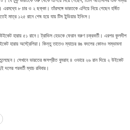
ত ০। যে’টুকু ভারতকে শুরু থেকে এগিয়ে নিয়ে গেছেন, তিনি আইসিসির এক নম্বর
এরমধ্যে ৮ চার ও ২ ছক্কা। তাঁরসঙ্গে ভারতকে এগিয়ে নিয়ে গেছেন হর্ষিত
েই মাত্র ১২৫ রানে শেষ হয়ে যায় টিম ইন্ডিয়ার ইনিংস।
 উইকেট হারায় ৫১ রানে। ট্রাভিস হেডকে ফেরান বরুণ চক্রবর্তী। এরপর কুলদীপ
ইকেট হারায় অস্ট্রেলিয়া। কিন্তু তাতেও ম্যাচের রঙ বদলের কোনও সম্ভাবনা
তুলেছেন। সেখানে ভারতের জসপ্রীত বুমরাহ ৪ ওভারে ২৬ রান দিয়ে ২ উইকেট
দুই দলের পরবর্তী ম্যাচ রবিবার।