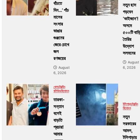
বাঁচতে
নতুন ছাদ
দিন…’ পাঁচ
গড়বেন
মাসের
‘ভাইজান’!
সংসার
অসমে
ভাঙার
৫০০টি বাড়
গুঞ্জনের
তৈরির
জেরে চোখে
উদ্যোগ
জল
সলমনের
রণজয়ের
August
6, 2026
August
6, 2026
খেলা
ট্রেন্ডিং
বলিউড
বিনোদন
তারকা-
টলিপাড়া
ট্রেন্ডিং
সন্তান
বিনোদন
বলেই
নতুন
বাড়তি
সরকারের
প্রচার!
আমল,
আমার
টলিপাড়ায়