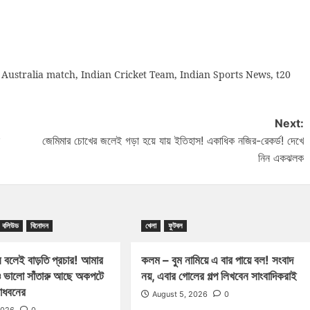
 Australia match
,
Indian Cricket Team
,
Indian Sports News
,
t20
Next:
জেমিমার চোখের জলেই গড়া হয়ে যায় ইতিহাস! একাধিক নজির-রেকর্ড! দেখে
নিন একঝলক
বলিউড
বিনোদন
খেলা
ফুটবল
 বলেই বাড়তি প্রচার! আমার
কলম – বুম নামিয়ে এ বার পায়ে বল! সংবাদ
 ভালো সাঁতারু আছে অকপটে
নয়, এবার গোলের গল্প লিখবেন সাংবাদিকরাই
মাধবনের
August 5, 2026
0