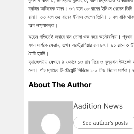
কুলদীপ যাদব ০, জসপ্রীত বুমরাহ ০, বরুণ চক্রবর্তীও অপরাজি
ব্যাটার অভিষেক যাদব। ৩৭ বলে ৬৮ রানের ইনিংস খেলেন তিনি। 
রানা। ৩৩ বলে ৩৫ রানের ইনিংস খেলেন তিনি। ৮ বল বাকি থাকত
অল্প লক্ষ্যমাত্রা।
ঝড়ের গতিতেই জবাবে রান তোলা শুরু করে অস্ট্রেলিয়া। প্রথম
যখন মার্শকে ফেরান, তখন অস্ট্রেলিয়ার রান ৮৭। ৯০ রানে ৩ উ
তৈরি হয়নি।
হ্যাজেলউড যেখানে ৪ ওভারে ১৩ রান দিয়ে ৩ মূল্যবান উইকেট 
নেন। পাঁচ ম্যাচের টি-টোয়েন্টি সিরিজে ১-০ লিড নিলেন মার্শরা। 
About The Author
Aadition News
See author's posts