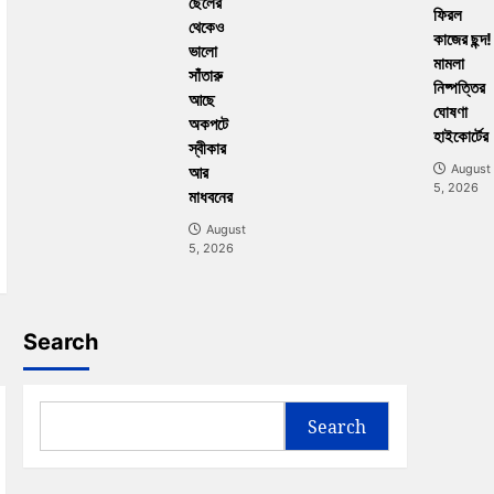
ছেলের
ফিরল
থেকেও
কাজের ছন্দ
ভালো
মামলা
সাঁতারু
নিষ্পত্তির
আছে
ঘোষণা
অকপটে
হাইকোর্টের
স্বীকার
August
আর
5, 2026
মাধবনের
August
5, 2026
Search
Search