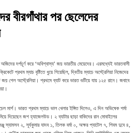
েদের বীরগাঁথার পর ছেলেদের
র
জিদের দর্পচূর্ণ করে ‘অবিশ্বাস্য’ জয় ভারতীয় মেয়েদের। এরমধ্যেই ভারতবাসী
কেটে প্রথম ম্যাচ বৃষ্টিতে ধুয়ে গিয়েছিল, দ্বিতীয় ম্যাচে অস্ট্রেলিয়া নিজেদের
জয় পেল অস্ট্রেলিয়া। প্রথমে ব্যাট করে ভারত গুটিয়ে যায় ১২৫ রানে। জবাবে
িয়া।
েল মার্শ। ভারত প্রথম ম্যাচে ভাল খেলার ইঙ্গিত দিলেও, এ দিন অভিষেক শর্মা
িয়ে দিয়েছেন জশ হ্যাজেলউড। ২ ব্যাটার ছাড়া বাকিদের রান মোবাইলের
্যামসন ২, সূর্যকুমার যাদব ১, তিলক বর্মা ০, অক্ষর প্যাটেল ৭, শিবম দুবে ৪,