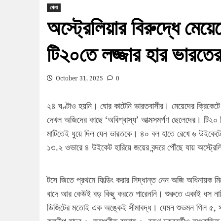
খেলা
অস্ট্রেলিয়ার বিরুদ্ধে মেয়
টি২০তে লজ্জার হার ভারতে
October 31, 2025
0
২৪ ঘণ্টাও হয়নি। ঘোর কাটেনি ভারতবাসীর। মেয়েদের ক্রিকেটে অ
দেখল অজিদের কাছে ‘অবিশ্বাস্য’ আত্মসমর্পণ ছেলেদের। টি২০ ক্রি
মাটিতেই ধুয়ে দিল যেন ভারতকে। ৪০ বল হাতে রেখে ৬ উইকেটে 
১৩.২ ওভারে ৪ উইকেট হারিয়ে জয়ের বন্দরে পৌঁছে যায় অস্ট্রেল
টসে জিতে প্রথমে ফিল্ডিং করার সিদ্ধান্ত নেন অজি অধিনায়ক মিচ
বাদে আর কেউই বড় কিছু করতে পারেননি। শুরুতে একাই ধস নাম
ডিজিটের মতোই এক অঙ্কেই সীমাবদ্ধ। যেমন শুভমন গিল ৫, সঞ্জু স