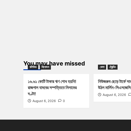
You may have missed
বলিউড
বিনোদন
খেলা
ট্রেন্ডিং
১৬.৬১ কোটি টাকার ঋণ শোধ হয়নি!
নিউজরুম ছেড়ে টার্ফে স
রাজপাল যাদবের সম্পত্তিতে নিলামের
উঠল মার্লিন-সিএসজেসি 
ঘণ্টা!
August 6, 2026
August 6, 2026
0