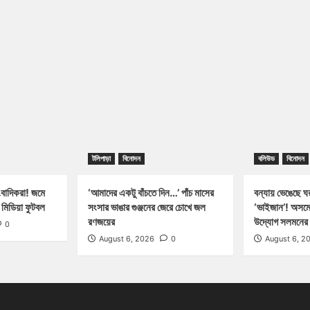
টলিপাড়া
বিনোদন
বলিউড
বিনোদন
াংবাদিকরা! জমে
‘আমাদের একটু বাঁচতে দিন…’ পাঁচ মাসের
বন্যায় ভেঙেছে ঘর
মিডিয়া ফুটবল
সংসার ভাঙার গুঞ্জনের জেরে চোখে জল
‘ভাইজান’! অসমে 
রণজয়ের
উদ্যোগ সলমনের
0
August 6, 2026
0
August 6, 2