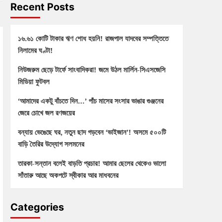
Recent Posts
১৬.৬১ কোটি টাকার ঋণ শোধ হয়নি! রাজপাল যাদবের সম্পত্তিতে
নিলামের ঘণ্টা!
নিউজরুম ছেড়ে টার্ফে সাংবাদিকরা! জমে উঠল মার্লিন-সিএসজেসি
মিডিয়া ফুটবল
‘আমাদের একটু বাঁচতে দিন…’ পাঁচ মাসের সংসার ভাঙার গুঞ্জনের
জেরে চোখে জল রণজয়ের
বন্যায় ভেঙেছে ঘর, নতুন ছাদ গড়বেন ‘ভাইজান’! অসমে ৫০০টি
বাড়ি তৈরির উদ্যোগ সলমনের
তারকা-সন্তান বলেই বাড়তি প্রচার! আমার ছেলের থেকেও ভালো
সাঁতারু আছে অকপটে স্বীকার আর মাধবনের
Categories