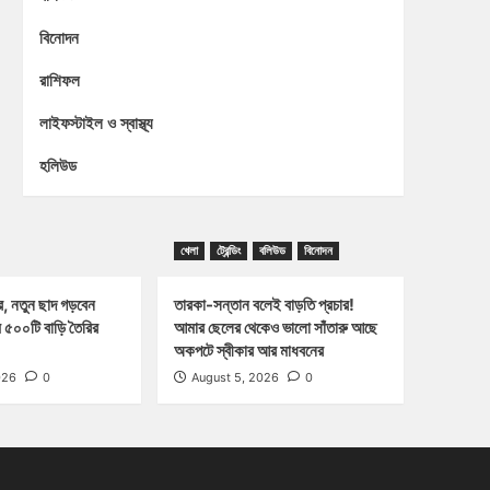
বিনোদন
রাশিফল
লাইফস্টাইল ও স্বাস্থ্য
হলিউড
খেলা
ট্রেন্ডিং
বলিউড
বিনোদন
, নতুন ছাদ গড়বেন
তারকা-সন্তান বলেই বাড়তি প্রচার!
৫০০টি বাড়ি তৈরির
আমার ছেলের থেকেও ভালো সাঁতারু আছে
অকপটে স্বীকার আর মাধবনের
026
0
August 5, 2026
0