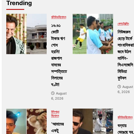
Trending
বলিউড
বিনোদন
খেলা
ট্রেন্ডিং
১৬.৬১
কোটি
নিউজরুম
টাকার ঋণ
ছেড়ে টার্ফে
শোধ
সাংবাদিকরা
হয়নি!
জমে উঠল
রাজপাল
মার্লিন-
যাদবের
সিএসজেসি
সম্পত্তিতে
মিডিয়া
নিলামের
ফুটবল
ঘণ্টা!
August
6, 2026
August
6, 2026
টলিপাড়া
বিনোদন
বলিউড
বিনোদন
‘আমাদের
বন্যায়
একটু
ভেঙেছে ঘর,