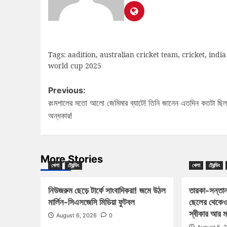
Tags:
aadition
,
australian cricket team
,
cricket
,
india
world cup 2025
Previous:
রংমশালের মতো আলো জেমিমার ব্যাটে! তিনি জানেন এতদিন কতটা ছিল
অন্ধকার!
More Stories
খেলা
ট্রেন্ডিং
খেলা
ট্রেন্ডিং
নিউজরুম ছেড়ে টার্ফে সাংবাদিকরা! জমে উঠল
তারকা-সন্তান
মার্লিন-সিএসজেসি মিডিয়া ফুটবল
ছেলের থেকেও
স্বীকার আর 
August 6, 2026
0