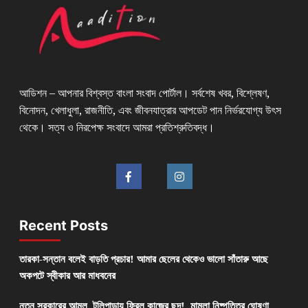
আডিশন – আপনার বিশ্বস্ত বাংলা সংবাদ পোর্টাল। সর্বশেষ খবর, বিশ্লেষণ,
বিনোদন, খেলাধুলা, রাজনীতি, এবং জীবনযাত্রার আপডেট পান নির্ভরযোগ্য উৎস
থেকে। সত্য ও নিরপেক্ষ সংবাদে আমরা প্রতিশ্রুতিবদ্ধ।
Recent Posts
তারকা-সন্তান বলেই বাড়তি প্রচার! আমার ছেলের থেকেও ভালো সাঁতারু আছে
অকপটে স্বীকার আর মাধবনের
নতুন সরকারের আমল, টলিপাড়ায় ফিরল কাজের ছন্দ! মামলা নিষ্পত্তির ঘোষণা