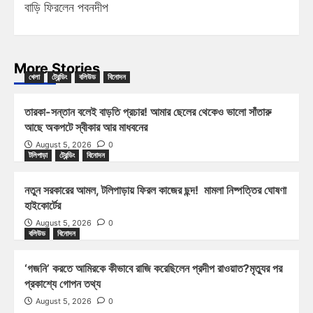
বাড়ি ফিরলেন পবনদীপ
More Stories
খেলা
ট্রেন্ডিং
বলিউড
বিনোদন
তারকা-সন্তান বলেই বাড়তি প্রচার! আমার ছেলের থেকেও ভালো সাঁতারু
আছে অকপটে স্বীকার আর মাধবনের
August 5, 2026
0
টলিপাড়া
ট্রেন্ডিং
বিনোদন
নতুন সরকারের আমল, টলিপাড়ায় ফিরল কাজের ছন্দ! মামলা নিষ্পত্তির ঘোষণা
হাইকোর্টের
August 5, 2026
0
বলিউড
বিনোদন
‘গজনি’ করতে আমিরকে কীভাবে রাজি করেছিলেন প্রদীপ রাওয়াত?মৃত্যুর পর
প্রকাশ্যে গোপন তথ্য
August 5, 2026
0