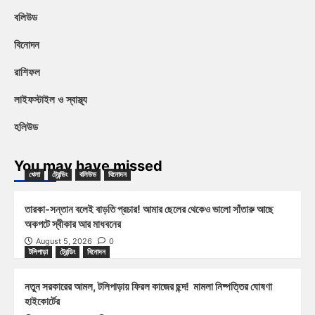
বলিউড
বিনোদন
রাশিফল
লাইফস্টাইল ও স্বাস্থ্য
হলিউড
You may have missed
খেলা
ট্রেন্ডিং
বলিউড
বিনোদন
তারকা-সন্তান বলেই বাড়তি প্রচার! আমার ছেলের থেকেও ভালো সাঁতারু আছে
অকপটে স্বীকার আর মাধবনের
August 5, 2026
0
টলিপাড়া
ট্রেন্ডিং
বিনোদন
নতুন সরকারের আমল, টলিপাড়ায় ফিরল কাজের ছন্দ! মামলা নিষ্পত্তির ঘোষণা
হাইকোর্টের