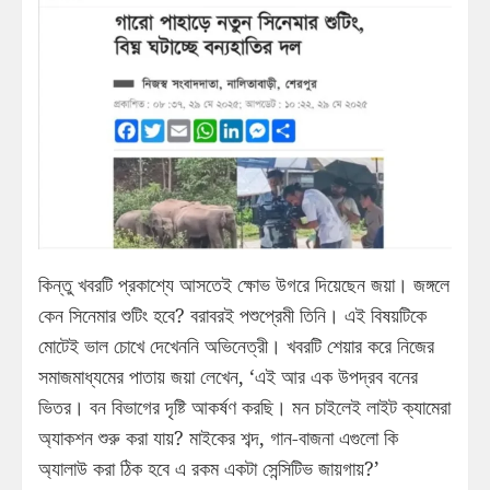
কিন্তু খবরটি প্রকাশ্যে আসতেই ক্ষোভ উগরে দিয়েছেন জয়া। জঙ্গলে
কেন সিনেমার শুটিং হবে? বরাবরই পশুপ্রেমী তিনি। এই বিষয়টিকে
মোটেই ভাল চোখে দেখেননি অভিনেত্রী। খবরটি শেয়ার করে নিজের
সমাজমাধ্যমের পাতায় জয়া লেখেন, ‘এই আর এক উপদ্রব বনের
ভিতর। বন বিভাগের দৃষ্টি আকর্ষণ করছি। মন চাইলেই লাইট ক্যামেরা
অ্যাকশন শুরু করা যায়? মাইকের শব্দ, গান-বাজনা এগুলো কি
অ্যালাউ করা ঠিক হবে এ রকম একটা সেন্সিটিভ জায়গায়?’