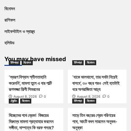
বিনোদন
রাশিফল
লাইফস্টাইল ও স্বাস্থ্য
হলিউড
You may have missed
টলিপাড়া
বিনোদন
টলিপাড়া
বিনোদন
‘স্বরূপ বিশ্বাস শ্লীলতাহানি
‘যাকে ভালবাসো, তার সবটা নিয়েই
করেননি’, মামলা তুলে এ বার পাল্টি
বাসবে’, ৩০ বছর পরও সেই হাতটাই
রূপসজ্জা শিল্পী সিমরনের
ধরে অপরাজিতা আঢ্য
August 8, 2026
0
August 8, 2026
0
ট্রেন্ডিং
বিনোদন
টলিপাড়া
বিনোদন
বিচ্ছেদের পথে ব্রেক! বিজয়ের
সাড়ে তিন বছরের প্রেম পরিণয়ের
বিরুদ্ধে মামলা প্রত্যাহার করলেন
পথে, আংটি বদল সারলেন অনুভব-
সঙ্গীতা, দাম্পত্যে কি বরফ গলছে?
অনুষ্কা