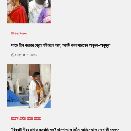
টলিপাড়া
বিনোদন
সাড়ে তিন বছরের প্রেম পরিণয়ের পথে, আংটি বদল সারলেন অনুভব-অনুষ্কা
August 7, 2026
টলিপাড়া
ট্রেন্ডিং
বলিউড
বিনোদন
‘বিষয়টা নীরব রাখতে চেয়েছিলেন’! হাসপাতালে মিঠুন,অভিনেতাকে দেখে কী বললেন