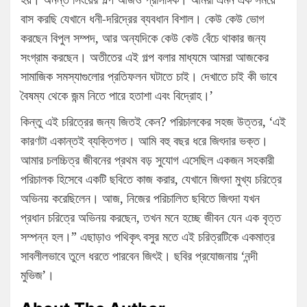
বাস করছি যেখানে ধনী-দরিদ্রের ব্যবধান বিশাল। কেউ কেউ ভোগ
করছেন বিপুল সম্পদ, আর অন্যদিকে কেউ কেউ বেঁচে থাকার জন্য
সংগ্রাম করছেন। অতীতের এই গল্প বলার মাধ্যমে আমরা আজকের
সামাজিক সমস্যাগুলোর প্রতিফলন ঘটাতে চাই। দেখাতে চাই কী ভাবে
বৈষম্য থেকে জন্ম নিতে পারে হতাশা এবং বিদ্রোহ।’
কিন্তু এই চরিত্রের জন্য জিতই কেন? পরিচালকের সহজ উত্তর, ‘এই
কারণটা একান্তই ব্যক্তিগত। আমি বহু বছর ধরে জিৎদার ভক্ত।
আমার চলচ্চিত্র জীবনের প্রথম বড় সুযোগ এসেছিল একজন সহকারী
পরিচালক হিসেবে একটি ছবিতে কাজ করার, যেখানে জিৎদা মুখ্য চরিত্রে
অভিনয় করেছিলেন। আজ, নিজের পরিচালিত ছবিতে জিৎদা যখন
প্রধান চরিত্রে অভিনয় করছেন, তখন মনে হচ্ছে জীবন যেন এক বৃত্ত
সম্পন্ন হল।” এছাড়াও পথিকৃৎ বসুর মতে এই চরিত্রটিকে একমাত্র
সাবলীলভাবে তুলে ধরতে পারবেন জিৎই। ছবির প্রযোজনায় ‘নন্দী
মুভিজ’।