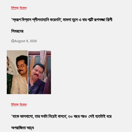
টলিপাড়া
বিনোদন
‘স্বরূপ বিশ্বাস শ্লীলতাহানি করেননি’, মামলা তুলে এ বার পাল্টি রূপসজ্জা শিল্পী
সিমরনের
August 8, 2026
টলিপাড়া
বিনোদন
‘যাকে ভালবাসো, তার সবটা নিয়েই বাসবে’, ৩০ বছর পরও সেই হাতটাই ধরে
অপরাজিতা আঢ্য