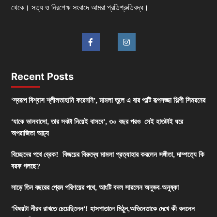
থেকে। সত্য ও নিরপেক্ষ সংবাদে আমরা প্রতিশ্রুতিবদ্ধ।
Recent Posts
‘স্বরূপ বিশ্বাস শ্লীলতাহানি করেননি’, মামলা তুলে এ বার পাল্টি রূপসজ্জা শিল্পী সিমরনের
‘যাকে ভালবাসো, তার সবটা নিয়েই বাসবে’, ৩০ বছর পরও সেই হাতটাই ধরে
অপরাজিতা আঢ্য
বিচ্ছেদের পথে ব্রেক! বিজয়ের বিরুদ্ধে মামলা প্রত্যাহার করলেন সঙ্গীতা, দাম্পত্যে কি
বরফ গলছে?
সাড়ে তিন বছরের প্রেম পরিণয়ের পথে, আংটি বদল সারলেন অনুভব-অনুষ্কা
‘বিষয়টা নীরব রাখতে চেয়েছিলেন’! হাসপাতালে মিঠুন,অভিনেতাকে দেখে কী বললেন