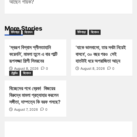
আছেন গায়ক?
More Stories
টলিপাড়া
বিনোদন
টলিপাড়া
বিনোদন
‘স্বরূপ বিশ্বাস শ্লীলতাহানি
‘যাকে ভালবাসো, তার সবটা নিয়েই
করেননি’, মামলা তুলে এ বার পাল্টি
বাসবে’, ৩০ বছর পরও সেই
রূপসজ্জা শিল্পী সিমরনের
হাতটাই ধরে অপরাজিতা আঢ্য
August 8, 2026
0
August 8, 2026
0
ট্রেন্ডিং
বিনোদন
বিচ্ছেদের পথে ব্রেক! বিজয়ের
বিরুদ্ধে মামলা প্রত্যাহার করলেন
সঙ্গীতা, দাম্পত্যে কি বরফ গলছে?
August 7, 2026
0