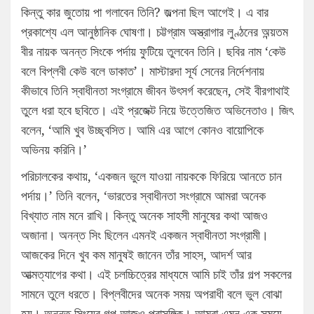
কিন্তু কার জুতোয় পা গলাবেন তিনি? জল্পনা ছিল আগেই। এ বার
প্রকাশ্যে এল আনুষ্ঠানিক ঘোষণা। চট্টগ্রাম অস্ত্রাগার লুণ্ঠনের অন্য়তম
বীর নায়ক অনন্ত সিংকে পর্দায় ফুটিয়ে তুলবেন তিনি। ছবির নাম ‘কেউ
বলে বিপ্লবী কেউ বলে ডাকাত’। মাস্টারদা সূর্য সেনের নির্দেশনায়
কীভাবে তিনি স্বাধীনতা সংগ্রামে জীবন উৎসর্গ করেছেন, সেই বীরগাথাই
তুলে ধরা হবে ছবিতে। এই প্রজেক্ট নিয়ে উত্তেজিত অভিনেতাও। জিৎ
বলেন, ‘আমি খুব উচ্ছ্বসিত। আমি এর আগে কোনও বায়োপিকে
অভিনয় করিনি।’
পরিচালকের কথায়, ‘একজন ভুলে যাওয়া নায়ককে ফিরিয়ে আনতে চান
পর্দায়।’ তিনি বলেন, ‘ভারতের স্বাধীনতা সংগ্রামে আমরা অনেক
বিখ্যাত নাম মনে রাখি। কিন্তু অনেক সাহসী মানুষের কথা আজও
অজানা। অনন্ত সিং ছিলেন এমনই একজন স্বাধীনতা সংগ্রামী।
আজকের দিনে খুব কম মানুষই জানেন তাঁর সাহস, আদর্শ আর
আত্মত্যাগের কথা। এই চলচ্চিত্রের মাধ্যমে আমি চাই তাঁর গল্প সকলের
সামনে তুলে ধরতে। বিপ্লবীদের অনেক সময় অপরাধী বলে ভুল বোঝা
হয়। অনন্ত সিংয়ের গল্প আজও প্রাসঙ্গিক। আমরা এমন এক সময়ে