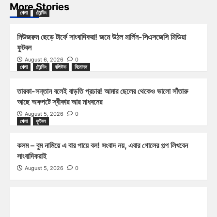
More Stories
খেলা
ট্রেন্ডিং
নিউজরুম ছেড়ে টার্ফে সাংবাদিকরা! জমে উঠল মার্লিন-সিএসজেসি মিডিয়া
ফুটবল
August 6, 2026
0
খেলা
ট্রেন্ডিং
বলিউড
বিনোদন
তারকা-সন্তান বলেই বাড়তি প্রচার! আমার ছেলের থেকেও ভালো সাঁতারু
আছে অকপটে স্বীকার আর মাধবনের
August 5, 2026
0
খেলা
ফুটবল
কলম – বুম নামিয়ে এ বার পায়ে বল! সংবাদ নয়, এবার গোলের গল্প লিখবেন
সাংবাদিকরাই
August 5, 2026
0