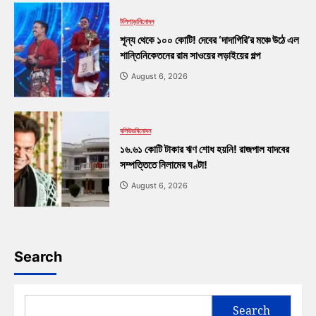
টলিপাড়া
বিনোদন
শূন্য থেকে ১০০ কোটি! দেবের ‘দাদাগিরি’র মঞ্চে উঠে এল
শান্তিনিকেতনের রাম সাওয়ের লড়াইয়ের গল্প
August 6, 2026
বলিউড
বিনোদন
১৬.৬১ কোটি টাকার ঋণ শোধ হয়নি! রাজপাল যাদবের
সম্পত্তিতে নিলামের ঘণ্টা!
August 6, 2026
Search
Search