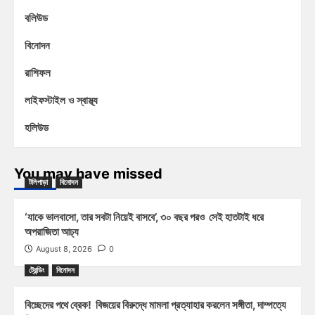
বলিউড
বিনোদন
রাশিফল
লাইফস্টাইল ও স্বাস্থ্য
হলিউড
You may have missed
টলিপাড়া
বিনোদন
‘যাকে ভালবাসো, তার সবটা নিয়েই বাসবে’, ৩০ বছর পরও সেই হাতটাই ধরে
অপরাজিতা আঢ্য
August 8, 2026
0
ট্রেন্ডিং
বিনোদন
বিচ্ছেদের পথে ব্রেক! বিজয়ের বিরুদ্ধে মামলা প্রত্যাহার করলেন সঙ্গীতা, দাম্পত্যে