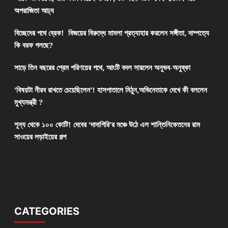
অপরাজিতা আঢ্য
বিচ্ছেদের পথে ব্রেক! বিজয়ের বিরুদ্ধে মামলা প্রত্যাহার করলেন সঙ্গীতা, দাম্পত্যে
কি বরফ গলছে?
সাড়ে তিন বছরের প্রেম পরিণয়ের পথে, আংটি বদল সারলেন অনুভব-অনুষ্কা
‘বিষয়টা নীরব রাখতে চেয়েছিলেন’! হাসপাতালে মিঠুন,অভিনেতাকে দেখে কী বললেন
মুখ্যমন্ত্রী ?
শূন্য থেকে ১০০ কোটি! দেবের ‘দাদাগিরি’র মঞ্চে উঠে এল শান্তিনিকেতনের রাম
সাওয়ের লড়াইয়ের গল্প
CATEGORIES