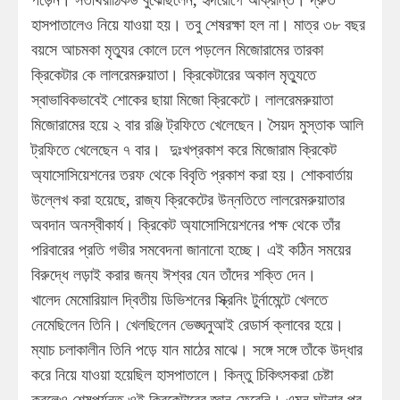
হাসপাতালেও নিয়ে যাওয়া হয়। তবু শেষরক্ষা হল না। মাত্র ৩৮ বছর
বয়সে আচমকা মৃত্যুর কোলে ঢলে পড়লেন মিজোরামের তারকা
ক্রিকেটার কে লালরেমরুয়াতা। ক্রিকেটারের অকাল মৃত্যুতে
স্বাভাবিকভাবেই শোকের ছায়া মিজো ক্রিকেটে। লালরেমরুয়াতা
মিজোরামের হয়ে ২ বার রঞ্জি ট্রফিতে খেলেছেন। সৈয়দ মুস্তাক আলি
ট্রফিতে খেলেছেন ৭ বার। দুঃখপ্রকাশ করে মিজোরাম ক্রিকেট
অ্যাসোসিয়েশনের তরফ থেকে বিবৃতি প্রকাশ করা হয়। শোকবার্তায়
উল্লেখ করা হয়েছে, রাজ্য ক্রিকেটের উন্নতিতে লালরেমরুয়াতার
অবদান অনস্বীকার্য। ক্রিকেট অ্যাসোসিয়েশনের পক্ষ থেকে তাঁর
পরিবারের প্রতি গভীর সমবেদনা জানানো হচ্ছে। এই কঠিন সময়ের
বিরুদ্ধে লড়াই করার জন্য ঈশ্বর যেন তাঁদের শক্তি দেন।
খালেদ মেমোরিয়াল দ্বিতীয় ডিভিশনের স্ক্রিনিং টুর্নামেন্টে খেলতে
নেমেছিলেন তিনি। খেলছিলেন ভেঙ্ঘনুআই রেডার্স ক্লাবের হয়ে।
ম্যাচ চলাকালীন তিনি পড়ে যান মাঠের মাঝে। সঙ্গে সঙ্গে তাঁকে উদ্ধার
করে নিয়ে যাওয়া হয়েছিল হাসপাতালে। কিন্তু চিকিৎসকরা চেষ্টা
করলেও শেষপর্যন্ত ওই ক্রিকেটারের জ্ঞান ফেরেনি। এমন ঘটনার পর