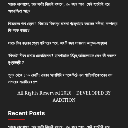
‘যাকে ভালবাসো, তার সবটা নিয়েই বাসবে’, ৩০ বছর পরও সেই হাতটাই ধরে
অপরাজিতা আঢ্য
বিচ্ছেদের পথে ব্রেক! বিজয়ের বিরুদ্ধে মামলা প্রত্যাহার করলেন সঙ্গীতা, দাম্পত্যে
কি বরফ গলছে?
সাড়ে তিন বছরের প্রেম পরিণয়ের পথে, আংটি বদল সারলেন অনুভব-অনুষ্কা
‘বিষয়টা নীরব রাখতে চেয়েছিলেন’! হাসপাতালে মিঠুন,অভিনেতাকে দেখে কী বললেন
মুখ্যমন্ত্রী ?
শূন্য থেকে ১০০ কোটি! দেবের ‘দাদাগিরি’র মঞ্চে উঠে এল শান্তিনিকেতনের রাম
সাওয়ের লড়াইয়ের গল্প
All Rights Reserved 2026 | DEVELOPED BY
AADITION
Recent Posts
‘যাকে ভালবাসো, তার সবটা নিয়েই বাসবে’, ৩০ বছর পরও সেই হাতটাই ধরে