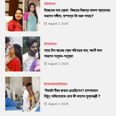
ট্রেন্ডিং
বিনোদন
বিচ্ছেদের পথে ব্রেক! বিজয়ের বিরুদ্ধে মামলা প্রত্যাহার
করলেন সঙ্গীতা, দাম্পত্যে কি বরফ গলছে?
August 7, 2026
টলিপাড়া
বিনোদন
সাড়ে তিন বছরের প্রেম পরিণয়ের পথে, আংটি বদল
সারলেন অনুভব-অনুষ্কা
August 7, 2026
টলিপাড়া
ট্রেন্ডিং
বলিউড
বিনোদন
‘বিষয়টা নীরব রাখতে চেয়েছিলেন’! হাসপাতালে
মিঠুন,অভিনেতাকে দেখে কী বললেন মুখ্যমন্ত্রী ?
August 7, 2026