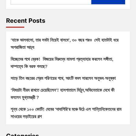
Recent Posts
‘যাকে ভালবাসো, তার সবটা নিয়েই বাসবে’, ৩০ বছর পরও সেই হাতটাই ধরে
অপরাজিতা আঢ্য
বিচ্ছেদের পথে ব্রেক! বিজয়ের বিরুদ্ধে মামলা প্রত্যাহার করলেন সঙ্গীতা,
দাম্পত্যে কি বরফ গলছে?
সাড়ে তিন বছরের প্রেম পরিণয়ের পথে, আংটি বদল সারলেন অনুভব-অনুষ্কা
‘বিষয়টা নীরব রাখতে চেয়েছিলেন’! হাসপাতালে মিঠুন,অভিনেতাকে দেখে কী
বললেন মুখ্যমন্ত্রী ?
শূন্য থেকে ১০০ কোটি! দেবের ‘দাদাগিরি’র মঞ্চে উঠে এল শান্তিনিকেতনের রাম
সাওয়ের লড়াইয়ের গল্প
Categories