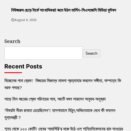
নিউজরুম ছেড়ে টার্ফে সাংবাদিকরা! জমে উঠল মার্লিন-সিএসজেসি মিডিয়া ফুটবল
August 6, 2026
Search
Search
Recent Posts
বিচ্ছেদের পথে ব্রেক! বিজয়ের বিরুদ্ধে মামলা প্রত্যাহার করলেন সঙ্গীতা, দাম্পত্যে কি
বরফ গলছে?
সাড়ে তিন বছরের প্রেম পরিণয়ের পথে, আংটি বদল সারলেন অনুভব-অনুষ্কা
‘বিষয়টা নীরব রাখতে চেয়েছিলেন’! হাসপাতালে মিঠুন,অভিনেতাকে দেখে কী বললেন
মুখ্যমন্ত্রী ?
শূন্য থেকে ১০০ কোটি! দেবের ‘দাদাগিরি’র মঞ্চে উঠে এল শান্তিনিকেতনের রাম সাওয়ের