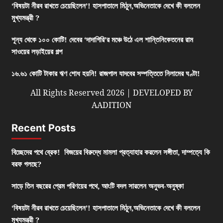
‘বিষয়টা নীরব রাখতে চেয়েছিলেন’! হাসপাতালে মিঠুন,অভিনেতাকে দেখে কী বললেন
মুখ্যমন্ত্রী ?
শূন্য থেকে ১০০ কোটি! দেবের ‘দাদাগিরি’র মঞ্চে উঠে এল শান্তিনিকেতনের রাম
সাওয়ের লড়াইয়ের গল্প
১৬.৬১ কোটি টাকার ঋণ শোধ হয়নি! রাজপাল যাদবের সম্পত্তিতে নিলামের ঘণ্টা!
All Rights Reserved 2026 | DEVELOPED BY
AADITION
Recent Posts
বিচ্ছেদের পথে ব্রেক! বিজয়ের বিরুদ্ধে মামলা প্রত্যাহার করলেন সঙ্গীতা, দাম্পত্যে কি
বরফ গলছে?
সাড়ে তিন বছরের প্রেম পরিণয়ের পথে, আংটি বদল সারলেন অনুভব-অনুষ্কা
‘বিষয়টা নীরব রাখতে চেয়েছিলেন’! হাসপাতালে মিঠুন,অভিনেতাকে দেখে কী বললেন
মুখ্যমন্ত্রী ?