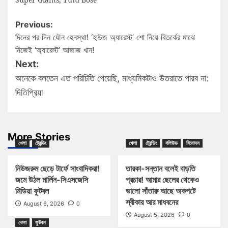
Previous:
দিনের পর দিন যৌন হেনস্থা! ‘হাউজ অ্যারেস্ট’ শো নিয়ে বিতর্কের মাঝে
নিজেই ‘অ্যারেস্ট’ আজাজ খান!
Next:
অনেকে বলতেন এত পরিচিতি পেয়েছি, মাধ্যমিকটাও উতরাতে পারব না:
দিতিপ্রিয়া
More Stories
খেলা
ট্রেন্ডিং
খেলা
ট্রেন্ডিং
বলিউড
বিনোদন
নিউজরুম ছেড়ে টার্ফে সাংবাদিকরা!
তারকা-সন্তান বলেই বাড়তি
জমে উঠল মার্লিন-সিএসজেসি
প্রচার! আমার ছেলের থেকেও
মিডিয়া ফুটবল
ভালো সাঁতারু আছে অকপটে
স্বীকার আর মাধবনের
August 6, 2026
0
August 5, 2026
0
খেলা
ফুটবল