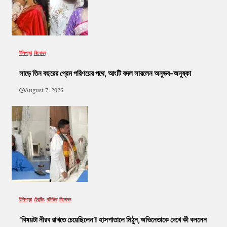
টলিপাড়া
বিনোদন
সাড়ে তিন বছরের প্রেম পরিণয়ের পথে, আংটি বদল সারলেন অনুভব-অনুষ্কা
August 7, 2026
টলিপাড়া
ট্রেন্ডিং
বলিউড
বিনোদন
‘বিষয়টা নীরব রাখতে চেয়েছিলেন’! হাসপাতালে মিঠুন,অভিনেতাকে দেখে কী বললেন