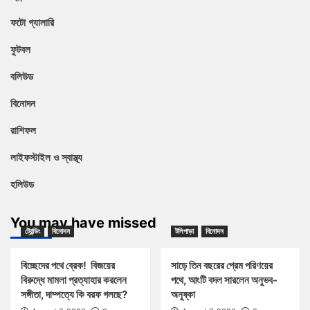
ফটো গ্যালারি
ফুটবল
বলিউড
বিনোদন
রাশিফল
লাইফস্টাইল ও স্বাস্থ্য
হলিউড
You may have missed
ট্রেন্ডিং
বিনোদন
টলিপাড়া
বিনোদন
বিচ্ছেদের পথে ব্রেক! বিজয়ের
সাড়ে তিন বছরের প্রেম পরিণয়ের
বিরুদ্ধে মামলা প্রত্যাহার করলেন
পথে, আংটি বদল সারলেন অনুভব-
সঙ্গীতা, দাম্পত্যে কি বরফ গলছে?
অনুষ্কা