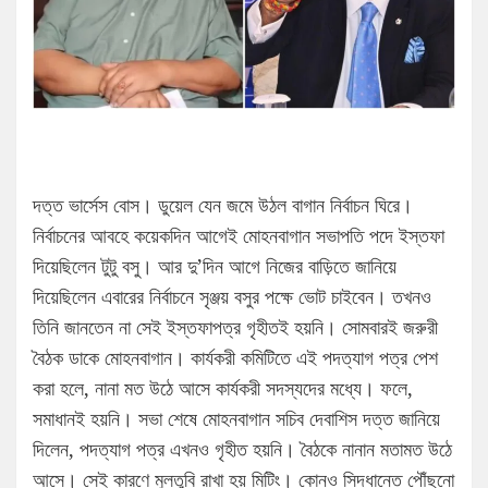
দত্ত ভার্সেস বোস। ডুয়েল যেন জমে উঠল বাগান নির্বাচন ঘিরে।
নির্বাচনের আবহে কয়েকদিন আগেই মোহনবাগান সভাপতি পদে ইস্তফা
দিয়েছিলেন টুটু বসু। আর দু’দিন আগে নিজের বাড়িতে জানিয়ে
দিয়েছিলেন এবারের নির্বাচনে সৃঞ্জয় বসুর পক্ষে ভোট চাইবেন। তখনও
তিনি জানতেন না সেই ইস্তফাপত্র গৃহীতই হয়নি। সোমবারই জরুরী
বৈঠক ডাকে মোহনবাগান। কার্যকরী কমিটিতে এই পদত্যাগ পত্র পেশ
করা হলে, নানা মত উঠে আসে কার্যকরী সদস্যদের মধ্যে। ফলে,
সমাধানই হয়নি। সভা শেষে মোহনবাগান সচিব দেবাশিস দত্ত জানিয়ে
দিলেন, পদত্যাগ পত্র এখনও গৃহীত হয়নি। বৈঠকে নানান মতামত উঠে
আসে। সেই কারণে মুলতুবি রাখা হয় মিটিং। কোনও সিদ্ধান্তে পৌঁছনো