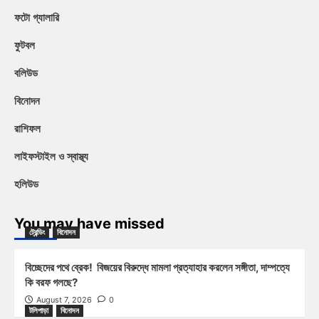
ফটো গ্যালারি
ফুটবল
বলিউড
বিনোদন
রাশিফল
লাইফস্টাইল ও স্বাস্থ্য
হলিউড
You may have missed
ট্রেন্ডিং
বিনোদন
বিচ্ছেদের পথে ব্রেক! বিজয়ের বিরুদ্ধে মামলা প্রত্যাহার করলেন সঙ্গীতা, দাম্পত্যে
কি বরফ গলছে?
August 7, 2026
0
টলিপাড়া
বিনোদন