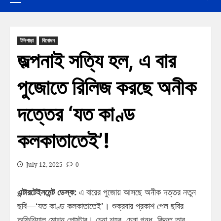
টলিপাড়া
বিনোদন
জল্পনাই সত্যি হল, এ বার
পুজোতে রিলিজ করছে অনীক
দত্তের ‘যত কাণ্ড
কলকাতাতেই’!
July 12, 2025
0
এন্টারটেইনমেন্ট ডেস্ক:
এ বারের পুজোয় আসছে অনীক দত্তর নতুন
ছবি—‘যত কাণ্ড কলকাতাতেই’। শুক্রবার প্রকাশ পেল ছবির
অফিশিয়াল মোশন পোস্টার। চেনা শহর, চেনা গন্ধ, কিন্তু তার