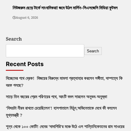
নিউজরুম ছেড়ে টার্ফে সাংবাদিকরা! জমে উঠল মার্লিন-সিএসজেসি মিডিয়া ফুটবল
August 6, 2026
Search
Search
Recent Posts
বিচ্ছেদের পথে ব্রেক! বিজয়ের বিরুদ্ধে মামলা প্রত্যাহার করলেন সঙ্গীতা, দাম্পত্যে কি
বরফ গলছে?
সাড়ে তিন বছরের প্রেম পরিণয়ের পথে, আংটি বদল সারলেন অনুভব-অনুষ্কা
‘বিষয়টা নীরব রাখতে চেয়েছিলেন’! হাসপাতালে মিঠুন,অভিনেতাকে দেখে কী বললেন
মুখ্যমন্ত্রী ?
শূন্য থেকে ১০০ কোটি! দেবের ‘দাদাগিরি’র মঞ্চে উঠে এল শান্তিনিকেতনের রাম সাওয়ের