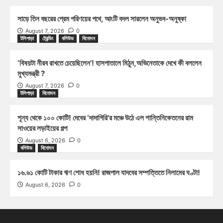
সাড়ে তিন বছরের প্রেম পরিণয়ের পথে, আংটি বদল সারলেন অনুভব-অনুষ্কা
August 7, 2026
0
টলিপাড়া
ট্রেন্ডিং
বলিউড
বিনোদন
‘বিষয়টা নীরব রাখতে চেয়েছিলেন’! হাসপাতালে মিঠুন,অভিনেতাকে দেখে কী বললেন
মুখ্যমন্ত্রী ?
August 7, 2026
0
টলিপাড়া
বিনোদন
শূন্য থেকে ১০০ কোটি! দেবের ‘দাদাগিরি’র মঞ্চে উঠে এল শান্তিনিকেতনের রাম
সাওয়ের লড়াইয়ের গল্প
August 6, 2026
0
বলিউড
বিনোদন
১৬.৬১ কোটি টাকার ঋণ শোধ হয়নি! রাজপাল যাদবের সম্পত্তিতে নিলামের ঘণ্টা!
August 6, 2026
0