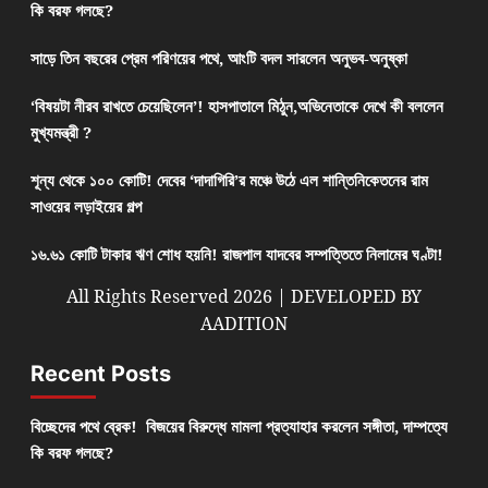
কি বরফ গলছে?
সাড়ে তিন বছরের প্রেম পরিণয়ের পথে, আংটি বদল সারলেন অনুভব-অনুষ্কা
‘বিষয়টা নীরব রাখতে চেয়েছিলেন’! হাসপাতালে মিঠুন,অভিনেতাকে দেখে কী বললেন
মুখ্যমন্ত্রী ?
শূন্য থেকে ১০০ কোটি! দেবের ‘দাদাগিরি’র মঞ্চে উঠে এল শান্তিনিকেতনের রাম
সাওয়ের লড়াইয়ের গল্প
১৬.৬১ কোটি টাকার ঋণ শোধ হয়নি! রাজপাল যাদবের সম্পত্তিতে নিলামের ঘণ্টা!
All Rights Reserved 2026 | DEVELOPED BY
AADITION
Recent Posts
বিচ্ছেদের পথে ব্রেক! বিজয়ের বিরুদ্ধে মামলা প্রত্যাহার করলেন সঙ্গীতা, দাম্পত্যে
কি বরফ গলছে?