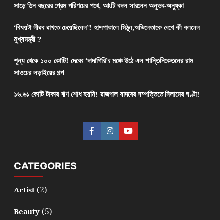
সাড়ে তিন বছরের প্রেম পরিণয়ের পথে, আংটি বদল সারলেন অনুভব-অনুষ্কা
‘বিষয়টা নীরব রাখতে চেয়েছিলেন’! হাসপাতালে মিঠুন,অভিনেতাকে দেখে কী বললেন
মুখ্যমন্ত্রী ?
শূন্য থেকে ১০০ কোটি! দেবের ‘দাদাগিরি’র মঞ্চে উঠে এল শান্তিনিকেতনের রাম
সাওয়ের লড়াইয়ের গল্প
১৬.৬১ কোটি টাকার ঋণ শোধ হয়নি! রাজপাল যাদবের সম্পত্তিতে নিলামের ঘণ্টা!
CATEGORIES
(2)
Artist
(5)
Beauty