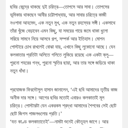
ছবির কেন্দ্রে থাকছে দুই চরিত্র—তোপসে আর সাবা। তোপসের
ভূমিকায় থাকছেন আবীর চট্টোপাধ্যায়, আর সাবার চরিত্রে কাজী
নওশাবা আহমেদ, এক নতুন মুখ, এক নতুন রহস্যের সঙ্গী। একসাথে
তাঁরা খুঁজে বেড়াবেন এমন কিছু, যা সময়ের গায়ে জমে থাকা ধুলো
সরিয়ে সামনে নিয়ে আসবে গল্প, সম্পর্ক আর ইতিহাস। মোশন
পোস্টারে চোখ রাখলেই বোঝা যায়, এখানে কিছু লুকোনো আছে। যেন
কলকাতার প্রতিটা অলিতে গলিতে লুকিয়ে রয়েছে এক একটা ক্লু—
পুরনো শহরের গন্ধ, পুরনো স্মৃতির ছায়া, আর তার সঙ্গে জড়িয়ে থাকা
নতুন ধাঁধা।
প্রযোজক ফিরদৌসুল হাসান জানালেন, ‘এই ছবি আমাদের তৃতীয় কাজ
অনীক দার সঙ্গে। আগের ছবির মতোই এবারও কলকাতাই মূল
চরিত্র। পোস্টারটা যেন একরকম শ্রদ্ধা আমাদের শৈশবের সেই ছোট
ছোট জিগস পাজলগুলোর প্রতি।’
‘যত কাণ্ড কলকাতাতেই’—নামটা শুনেই কৌতূহল জাগে। আর