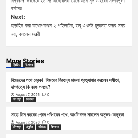
বিশ্বকাপ ক্রিকেটে ইতালি! অস্ট্রেলিয়া থেকে এসে মৃত ভাইয়ের স্বপ্নপূরণ
বার্নসের
Next:
হাড়হিম করা কথোপকথন ২ পাইলটের, তবু এখনই চূড়ান্ত বলার সময়
নয়, বললেন মন্ত্রী
More Stories
ট্রেন্ডিং
বিনোদন
বিচ্ছেদের পথে ব্রেক! বিজয়ের বিরুদ্ধে মামলা প্রত্যাহার করলেন সঙ্গীতা,
দাম্পত্যে কি বরফ গলছে?
August 7, 2026
0
টলিপাড়া
বিনোদন
সাড়ে তিন বছরের প্রেম পরিণয়ের পথে, আংটি বদল সারলেন অনুভব-অনুষ্কা
August 7, 2026
0
টলিপাড়া
ট্রেন্ডিং
বলিউড
বিনোদন