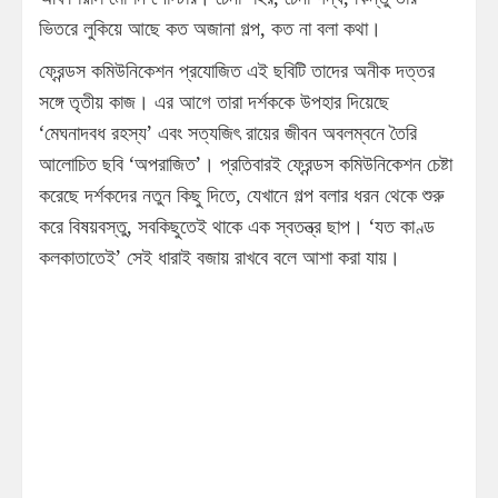
ভিতরে লুকিয়ে আছে কত অজানা গল্প, কত না বলা কথা।
ফ্রেন্ডস কমিউনিকেশন প্রযোজিত এই ছবিটি তাদের অনীক দত্তর
সঙ্গে তৃতীয় কাজ। এর আগে তারা দর্শককে উপহার দিয়েছে
‘মেঘনাদবধ রহস্য’ এবং সত্যজিৎ রায়ের জীবন অবলম্বনে তৈরি
আলোচিত ছবি ‘অপরাজিত’। প্রতিবারই ফ্রেন্ডস কমিউনিকেশন চেষ্টা
করেছে দর্শকদের নতুন কিছু দিতে, যেখানে গল্প বলার ধরন থেকে শুরু
করে বিষয়বস্তু, সবকিছুতেই থাকে এক স্বতন্ত্র ছাপ। ‘যত কাণ্ড
কলকাতাতেই’ সেই ধারাই বজায় রাখবে বলে আশা করা যায়।