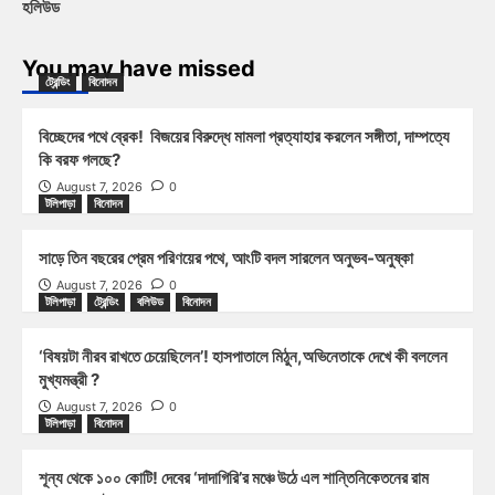
হলিউড
You may have missed
ট্রেন্ডিং
বিনোদন
বিচ্ছেদের পথে ব্রেক! বিজয়ের বিরুদ্ধে মামলা প্রত্যাহার করলেন সঙ্গীতা, দাম্পত্যে
কি বরফ গলছে?
August 7, 2026
0
টলিপাড়া
বিনোদন
সাড়ে তিন বছরের প্রেম পরিণয়ের পথে, আংটি বদল সারলেন অনুভব-অনুষ্কা
August 7, 2026
0
টলিপাড়া
ট্রেন্ডিং
বলিউড
বিনোদন
‘বিষয়টা নীরব রাখতে চেয়েছিলেন’! হাসপাতালে মিঠুন,অভিনেতাকে দেখে কী বললেন
মুখ্যমন্ত্রী ?
August 7, 2026
0
টলিপাড়া
বিনোদন
শূন্য থেকে ১০০ কোটি! দেবের ‘দাদাগিরি’র মঞ্চে উঠে এল শান্তিনিকেতনের রাম