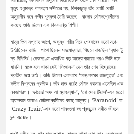
মৃত্যু শুধুমাত্র পাশ্চাত্য সঙ্গীতের নয়, বিশ্বজুড়ে তাঁর কোটি কোটি
অনুরাগীর মনে গভীর শূন্যতা তৈরি করেছে। বাংলার মেটালপ্রেমীদের
কাছেও ওজি ছিলেন এক কিংবদন্তি শিল্পী।
মাত্র তিন সপ্তাহ আগে, অসুস্থ শরীর নিয়ে শেষবারের মতো মঞ্চে
উঠেছিলেন ওজি। পাশে ছিলেন সহযোদ্ধারা, পিছনে বাজছিল ‘ব্যাক টু
দ্য বিগিনিং’।মেরুদণ্ডে একাধিক বড় অস্ত্রোপচারের পরও তিনি দমে
যাননি। মঞ্চে বসে থাকা সেই ‘সিংহাসন’ যেন তাঁর শেষ বিদ্রোহের
প্রতীক হয়ে ওঠে। ওজি ছিলেন একাধারে ‘অন্ধকারের রাজপুত্র’ এবং
সঙ্গীত বিপ্লবের প্রতীক। তাঁর হাত ধরেই মেটাল ঘরানায় এসেছিল এক
নবজাগরণ। ‘ডায়েরি অফ আ ম্যাডম্যান’, ‘নো মোর টিয়ার্স’-এর মতো
অ্যালবাম আজও মেটালপ্রেমীদের কাছে অমূল্য। ‘Paranoid’ বা
‘Crazy Train’-এর মতো গানগুলো বহু প্রজন্মের সঙ্গীত জীবনে
ছন্দ এনেছে।
শুধুই সঙ্গীত নয়, তাঁর সাজপোশাক, কাজল আঁকা চোখ আর এলোমেলো