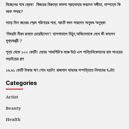
বিচ্ছেদের পথে ব্রেক! বিজয়ের বিরুদ্ধে মামলা প্রত্যাহার করলেন সঙ্গীতা, দাম্পত্যে কি
বরফ গলছে?
সাড়ে তিন বছরের প্রেম পরিণয়ের পথে, আংটি বদল সারলেন অনুভব-অনুষ্কা
‘বিষয়টা নীরব রাখতে চেয়েছিলেন’! হাসপাতালে মিঠুন,অভিনেতাকে দেখে কী বললেন
মুখ্যমন্ত্রী ?
শূন্য থেকে ১০০ কোটি! দেবের ‘দাদাগিরি’র মঞ্চে উঠে এল শান্তিনিকেতনের রাম সাওয়ের
লড়াইয়ের গল্প
১৬.৬১ কোটি টাকার ঋণ শোধ হয়নি! রাজপাল যাদবের সম্পত্তিতে নিলামের ঘণ্টা!
Categories
Artist
Beauty
Health