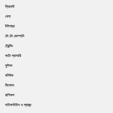
ক্রিকেট
খেলা
টলিপাড়া
টো টো কোম্পানি
ট্রেন্ডিং
ফটো গ্যালারি
ফুটবল
বলিউড
বিনোদন
রাশিফল
লাইফস্টাইল ও স্বাস্থ্য