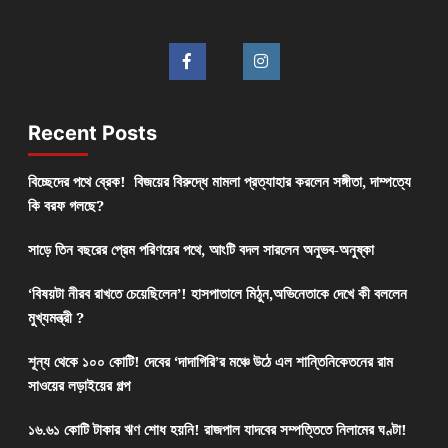
Recent Posts
বিচ্ছেদের পথে ব্রেক! বিজয়ের বিরুদ্ধে মামলা প্রত্যাহার করলেন সঙ্গীতা, দাম্পত্যে
কি বরফ গলছে?
সাড়ে তিন বছরের প্রেম পরিণয়ের পথে, আংটি বদল সারলেন অনুভব-অনুষ্কা
‘বিষয়টা নীরব রাখতে চেয়েছিলেন’! হাসপাতালে মিঠুন,অভিনেতাকে দেখে কী বললেন
মুখ্যমন্ত্রী ?
শূন্য থেকে ১০০ কোটি! দেবের ‘দাদাগিরি’র মঞ্চে উঠে এল শান্তিনিকেতনের রাম
সাওয়ের লড়াইয়ের গল্প
১৬.৬১ কোটি টাকার ঋণ শোধ হয়নি! রাজপাল যাদবের সম্পত্তিতে নিলামের ঘণ্টা!