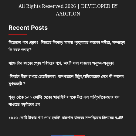
All Rights Reserved 2026 | DEVELOPED BY
AADITION
Recent Posts
বিচ্ছেদের পথে ব্রেক! বিজয়ের বিরুদ্ধে মামলা প্রত্যাহার করলেন সঙ্গীতা, দাম্পত্যে
কি বরফ গলছে?
সাড়ে তিন বছরের প্রেম পরিণয়ের পথে, আংটি বদল সারলেন অনুভব-অনুষ্কা
‘বিষয়টা নীরব রাখতে চেয়েছিলেন’! হাসপাতালে মিঠুন,অভিনেতাকে দেখে কী বললেন
মুখ্যমন্ত্রী ?
শূন্য থেকে ১০০ কোটি! দেবের ‘দাদাগিরি’র মঞ্চে উঠে এল শান্তিনিকেতনের রাম
সাওয়ের লড়াইয়ের গল্প
১৬.৬১ কোটি টাকার ঋণ শোধ হয়নি! রাজপাল যাদবের সম্পত্তিতে নিলামের ঘণ্টা!