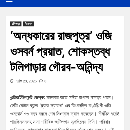
টলিপাড়া
বিনোদন
‘অন্ধকারের রাজপুত্র’ ওজি
ওসবর্ন প্রয়াত, শোকস্তব্ধ
টলিপাড়ার গৌরব-অনিন্দ্য
July 23, 2025
0
এন্টারটেইনমেন্ট ডেস্ক:
মঙ্গলবার রাতে সঙ্গীত জগতে নক্ষত্র পতন।
হেভি মেটাল ব্যান্ড ‘ব্ল্যাক স্যাবাথ’-এর কিংবদন্তি কণ্ঠশিল্পী ওজি
ওসবোর্ন ৭৬ বছর বয়সে শেষ নিঃশ্বাস ত্যাগ করেছেন। দীর্ঘদিন ধরেই
পারকিনসনসহ নানা শারীরিক জটিলতায় ভুগছিলেন তিনি। পরিবার
জানিয়েছে, ভালবাসার মানুষেরা ঘিরে ছিলেন তাঁকে শেষ সময়ে। এই