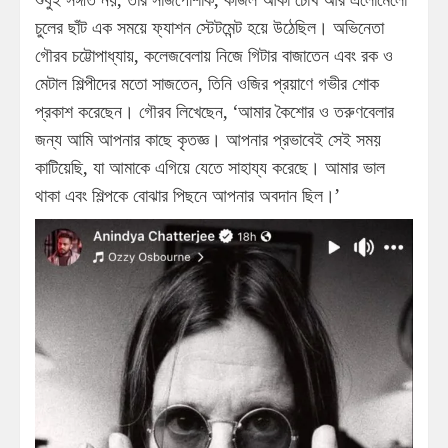
চুলের ছাঁট এক সময়ে ফ্যাশন স্টেটমেন্ট হয়ে উঠেছিল। অভিনেতা
গৌরব চট্টোপাধ্যায়, কলেজবেলায় নিজে গিটার বাজাতেন এবং রক ও
মেটাল শিল্পীদের মতো সাজতেন, তিনি ওজির প্রয়াণে গভীর শোক
প্রকাশ করেছেন। গৌরব লিখেছেন, ‘আমার কৈশোর ও তরুণবেলার
জন্য আমি আপনার কাছে কৃতজ্ঞ। আপনার প্রভাবেই সেই সময়
কাটিয়েছি, যা আমাকে এগিয়ে যেতে সাহায্য করেছে। আমার ভাল
থাকা এবং শিল্পকে বোঝার পিছনে আপনার অবদান ছিল।’