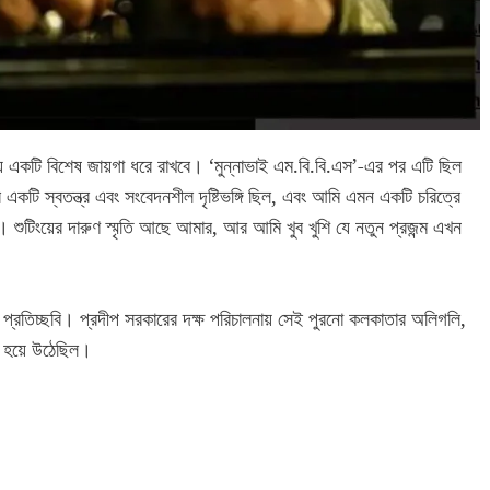
ময় একটি বিশেষ জায়গা ধরে রাখবে। ‘মুন্নাভাই এম.বি.বি.এস’-এর পর এটি ছিল
কটি স্বতন্ত্র এবং সংবেদনশীল দৃষ্টিভঙ্গি ছিল, এবং আমি এমন একটি চরিত্রে
ুটিংয়ের দারুণ স্মৃতি আছে আমার, আর আমি খুব খুশি যে নতুন প্রজন্ম এখন
র প্রতিচ্ছবি। প্রদীপ সরকারের দক্ষ পরিচালনায় সেই পুরনো কলকাতার অলিগলি,
স হয়ে উঠেছিল।