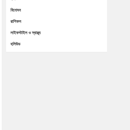
বিনোদন
রাশিফল
লাইফস্টাইল ও স্বাস্থ্য
হলিউড