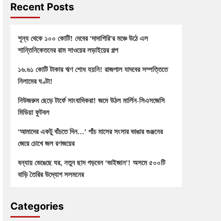
Recent Posts
শূন্য থেকে ১০০ কোটি! দেবের ‘দাদাগিরি’র মঞ্চে উঠে এল
শান্তিনিকেতনের রাম সাওয়ের লড়াইয়ের গল্প
১৬.৬১ কোটি টাকার ঋণ শোধ হয়নি! রাজপাল যাদবের সম্পত্তিতে
নিলামের ঘণ্টা!
নিউজরুম ছেড়ে টার্ফে সাংবাদিকরা! জমে উঠল মার্লিন-সিএসজেসি
মিডিয়া ফুটবল
‘আমাদের একটু বাঁচতে দিন…’ পাঁচ মাসের সংসার ভাঙার গুঞ্জনের
জেরে চোখে জল রণজয়ের
বন্যায় ভেঙেছে ঘর, নতুন ছাদ গড়বেন ‘ভাইজান’! অসমে ৫০০টি
বাড়ি তৈরির উদ্যোগ সলমনের
Categories