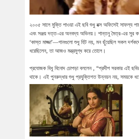
২০০৫ সালে মুক্তি পাওয়া এই ছবি শুধু বক্স অফিসেই সাফল্য পা
এবং সঞ্জয় দত্ত-এর অনবদ্য অভিনয়। শান্তনু মৈত্র-এর সুর ক
‘কাস্ত মাজ্জা’—গানগুলো শুধু হিট নয়, মন ছুঁয়েছিল সকল দর্শক
ধরেছিলেন, তা আজও মন্ত্রমুগ্ধ করে তোলে।
প্রযোজক বিধু বিনোদ চোপড়া বললেন , “প্রদীপ সরকার এই ছবির
থাকে। এই পুনরুদ্ধার শুধু প্রযুক্তিগত উন্নয়ন নয়, সময়কে ধর