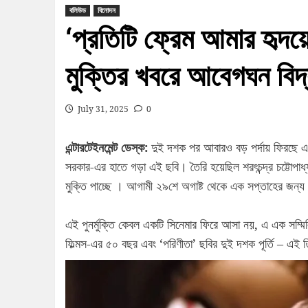
বলিউড
বিনোদন
‘প্রতিটি ফ্রেম আমার হৃদয়ে
মুক্তির খবরে আবেগঘন বিদ্
July 31, 2025
0
এন্টারটেইনমেন্ট ডেস্ক:
দুই দশক পর আবারও বড় পর্দায় ফিরছে এক 
সরকার-এর হাতে গড়া এই ছবি। তৈরি হয়েছিল শরৎচন্দ্র চট্টোপাধ্য
মুক্তি পাচ্ছে । আগামী ২৯শে অগাষ্ট থেকে এক সপ্তাহের জন্য দে
এই পুনর্মুক্তি কেবল একটি সিনেমার ফিরে আসা নয়, এ এক সম
ফিল্মস-এর ৫০ বছর এবং ‘পরিণীতা’ ছবির দুই দশক পূর্তি – 