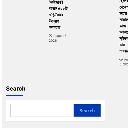
ছেলের
‘ভাইজান’!
থেকে
অসমে ৫০০টি
ভালো
বাড়ি তৈরির
সাঁতার
উদ্যোগ
আছে
সলমনের
অকপট
August 6,
স্বীকা
2026
আর
মাধবন
Au
5, 20
Search
Search