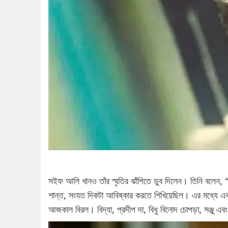
সইফ আলি খানও তাঁর স্মৃতির ঝাঁপিতে ডুব দিলেন। তিনি বলেন
শান্ত, সংযত দিকটা আবিষ্কার করতে শিখিয়েছিল। এর মধ্যে এ
আজকাল বিরল। বিদ্যা, প্রদীপ দা, বিধু বিনোদ চোপড়া, সঞ্জু এ