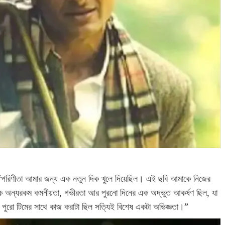
, “পরিণীতা আমার জন্য এক নতুন দিক খুলে দিয়েছিল। এই ছবি আমাকে নিজের
ক অন্যরকম কমনীয়তা, গভীরতা আর পুরনো দিনের এক অদ্ভুত আকর্ষণ ছিল, যা
বং পুরো টিমের সাথে কাজ করাটা ছিল সত্যিই বিশেষ একটা অভিজ্ঞতা।”