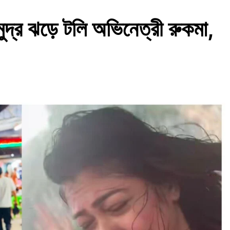
ুদ্র ঝড়ে টলি অভিনেত্রী রুকমা,
ন