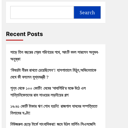
Search
Recent Posts
সাড়ে তিন বছরের প্রেম পরিণয়ের পথে, আংটি বদল সারলেন অনুভব-
অনুষ্কা
‘বিষয়টা নীরব রাখতে চেয়েছিলেন’! হাসপাতালে মিঠুন,অভিনেতাকে
দেখে কী বললেন মুখ্যমন্ত্রী ?
শূন্য থেকে ১০০ কোটি! দেবের ‘দাদাগিরি’র মঞ্চে উঠে এল
শান্তিনিকেতনের রাম সাওয়ের লড়াইয়ের গল্প
১৬.৬১ কোটি টাকার ঋণ শোধ হয়নি! রাজপাল যাদবের সম্পত্তিতে
নিলামের ঘণ্টা!
নিউজরুম ছেড়ে টার্ফে সাংবাদিকরা! জমে উঠল মার্লিন-সিএসজেসি