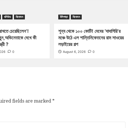
বলিউড
বিনোদন
টলিপাড়া
বিনোদন
 রাখতে চেয়েছিলেন’!
শূন্য থেকে ১০০ কোটি! দেবের ‘দাদাগিরি’র
ঠুন,অভিনেতাকে দেখে কী
মঞ্চে উঠে এল শান্তিনিকেতনের রাম সাওয়ের
ত্রী ?
লড়াইয়ের গল্প
2026
0
August 6, 2026
0
ired fields are marked
*