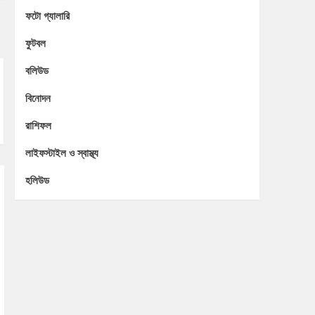
ফটো গ্যালারি
ফুটবল
বলিউড
বিনোদন
রাশিফল
লাইফস্টাইল ও স্বাস্থ্য
হলিউড