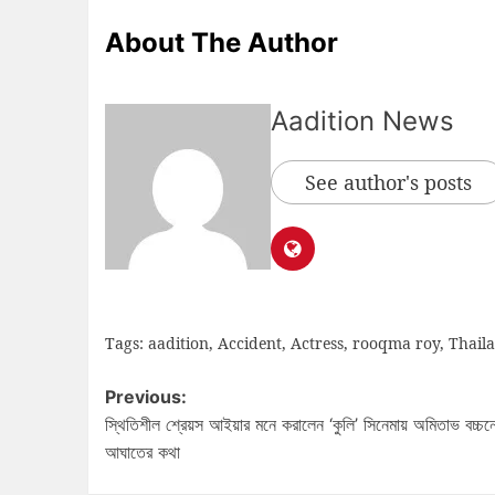
About The Author
Aadition News
See author's posts
Tags:
aadition
,
Accident
,
Actress
,
rooqma roy
,
Thail
Previous:
স্থিতিশীল শ্রেয়স আইয়ার মনে করালেন ‘কুলি’ সিনেমায় অমিতাভ বচ্চন
আঘাতের কথা