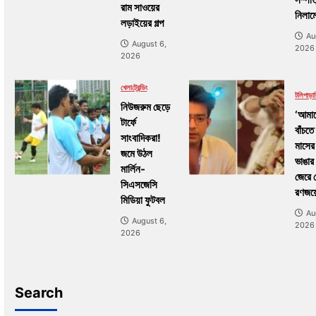
রাম সাওয়ের
নিলামে
লড়াইয়ের গল্প
Au
August 6,
2026
2026
খেলা
ট্রেন্ডিং
টলিপাড়া
নিউজরুম ছেড়ে
‘আমাদ
টার্ফে
বাঁচতে
সাংবাদিকরা!
মাসের
জমে উঠল
ভাঙার 
মার্লিন-
জেরে 
সিএসজেসি
রণজয়
মিডিয়া ফুটবল
Au
August 6,
2026
2026
Search