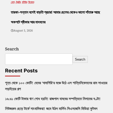
খেলা
ট্রেন্ডিং
বলিউড
বিনোদন
তারকা-সন্তান বলেই বাড়তি প্রচার! আমার ছেলের থেকেও ভালো সাঁতারু আছে
অকপটে স্বীকার আর মাধবনের
August 5, 2026
Search
Search
Recent Posts
শূন্য থেকে ১০০ কোটি! দেবের ‘দাদাগিরি’র মঞ্চে উঠে এল শান্তিনিকেতনের রাম সাওয়ের
লড়াইয়ের গল্প
১৬.৬১ কোটি টাকার ঋণ শোধ হয়নি! রাজপাল যাদবের সম্পত্তিতে নিলামের ঘণ্টা!
নিউজরুম ছেড়ে টার্ফে সাংবাদিকরা! জমে উঠল মার্লিন-সিএসজেসি মিডিয়া ফুটবল