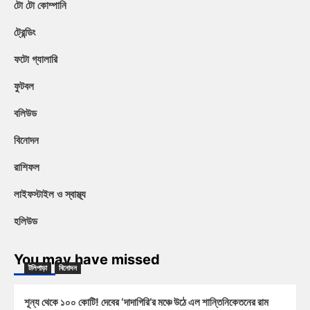
টো টো কোম্পানি
ট্রেন্ডিং
ফটো গ্যালারি
ফুটবল
বলিউড
বিনোদন
রাশিফল
লাইফস্টাইল ও স্বাস্থ্য
হলিউড
You may have missed
টলিপাড়া
বিনোদন
শূন্য থেকে ১০০ কোটি! দেবের ‘দাদাগিরি’র মঞ্চে উঠে এল শান্তিনিকেতনের রাম