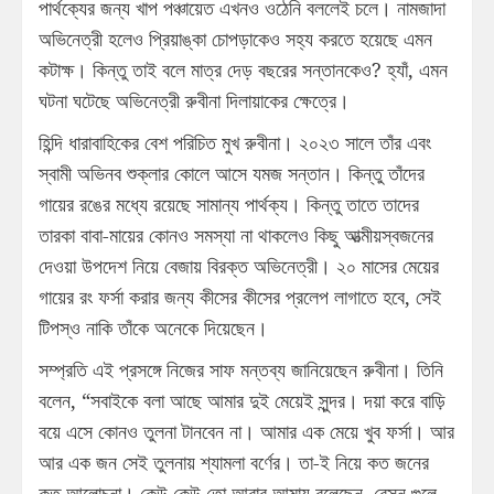
পার্থক্যের জন্য খাপ পঞ্চায়েত এখনও ওঠেনি বললেই চলে। নামজাদা
অভিনেত্রী হলেও প্রিয়াঙ্কা চোপড়াকেও সহ্য করতে হয়েছে এমন
কটাক্ষ। কিন্তু তাই বলে মাত্র দেড় বছরের সন্তানকেও? হ্যাঁ, এমন
ঘটনা ঘটেছে অভিনেত্রী রুবীনা দিলায়াকের ক্ষেত্রে।
হিন্দি ধারাবাহিকের বেশ পরিচিত মুখ রুবীনা। ২০২৩ সালে তাঁর এবং
স্বামী অভিনব শুক্লার কোলে আসে যমজ সন্তান। কিন্তু তাঁদের
গায়ের রঙের মধ্যে রয়েছে সামান্য পার্থক্য। কিন্তু তাতে তাদের
তারকা বাবা-মায়ের কোনও সমস্যা না থাকলেও কিছু আত্মীয়স্বজনের
দেওয়া উপদেশ নিয়ে বেজায় বিরক্ত অভিনেত্রী। ২০ মাসের মেয়ের
গায়ের রং ফর্সা করার জন্য কীসের কীসের প্রলেপ লাগাতে হবে, সেই
টিপস্‌ও নাকি তাঁকে অনেকে দিয়েছেন।
সম্প্রতি এই প্রসঙ্গে নিজের সাফ মন্তব্য জানিয়েছেন রুবীনা। তিনি
বলেন, “সবাইকে বলা আছে আমার দুই মেয়েই সুন্দর। দয়া করে বাড়ি
বয়ে এসে কোনও তুলনা টানবেন না। আমার এক মেয়ে খুব ফর্সা। আর
আর এক জন সেই তুলনায় শ্যামলা বর্ণের। তা-ই নিয়ে কত জনের
কত আলোচনা। কেউ কেউ তো আবার আমায় বলেছেন, বেসন গুলে