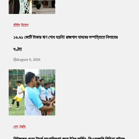
বলিউড
বিনোদন
১৬.৬১ কোটি টাকার ঋণ শোধ হয়নি! রাজপাল যাদবের সম্পত্তিতে নিলামের
ঘণ্টা!
August 6, 2026
খেলা
ট্রেন্ডিং
নিউজরুম ছেড়ে টার্ফে সাংবাদিকরা! জমে উঠল মার্লিন-সিএসজেসি মিডিয়া ফুটবল