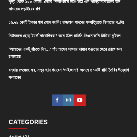
শূন্য থেকে ১০০ কোটি! দেবের ‘দাদাগিরি’র মঞ্চে উঠে এল শান্তিনিকেতনের রাম
সাওয়ের লড়াইয়ের গল্প
১৬.৬১ কোটি টাকার ঋণ শোধ হয়নি! রাজপাল যাদবের সম্পত্তিতে নিলামের ঘণ্টা!
নিউজরুম ছেড়ে টার্ফে সাংবাদিকরা! জমে উঠল মার্লিন-সিএসজেসি মিডিয়া ফুটবল
‘আমাদের একটু বাঁচতে দিন…’ পাঁচ মাসের সংসার ভাঙার গুঞ্জনের জেরে চোখে জল
রণজয়ের
বন্যায় ভেঙেছে ঘর, নতুন ছাদ গড়বেন ‘ভাইজান’! অসমে ৫০০টি বাড়ি তৈরির উদ্যোগ
সলমনের
CATEGORIES
(2)
Artist