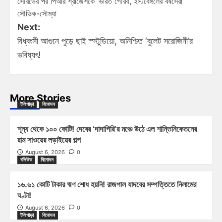
সৌরভের পর পিআর শ্রীজেশকে ‘ভারত গৌরব’, ইস্টবেঙ্গলের বর্ষসেরা
সৌভিক-সৌম্যা
Next:
বিধ্বংসী আগুনে পুড়ে ছাই স্স্টুডিয়ো, অনিশ্চিত ‘বুলেট সরোজিনী’র
ভবিষ্যৎ!
More Stories
টলিপাড়া
বিনোদন
শূন্য থেকে ১০০ কোটি! দেবের ‘দাদাগিরি’র মঞ্চে উঠে এল শান্তিনিকেতনের
রাম সাওয়ের লড়াইয়ের গল্প
August 6, 2026
0
বলিউড
বিনোদন
১৬.৬১ কোটি টাকার ঋণ শোধ হয়নি! রাজপাল যাদবের সম্পত্তিতে নিলামের
ঘণ্টা!
August 6, 2026
0
টলিপাড়া
বিনোদন