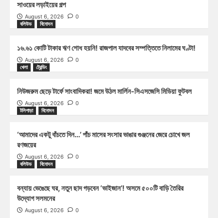
সাওয়ের লড়াইয়ের গল্প
August 6, 2026
0
বলিউড
বিনোদন
১৬.৬১ কোটি টাকার ঋণ শোধ হয়নি! রাজপাল যাদবের সম্পত্তিতে নিলামের ঘণ্টা!
August 6, 2026
0
খেলা
ট্রেন্ডিং
নিউজরুম ছেড়ে টার্ফে সাংবাদিকরা! জমে উঠল মার্লিন-সিএসজেসি মিডিয়া ফুটবল
August 6, 2026
0
টলিপাড়া
বিনোদন
‘আমাদের একটু বাঁচতে দিন…’ পাঁচ মাসের সংসার ভাঙার গুঞ্জনের জেরে চোখে জল
রণজয়ের
August 6, 2026
0
বলিউড
বিনোদন
বন্যায় ভেঙেছে ঘর, নতুন ছাদ গড়বেন ‘ভাইজান’! অসমে ৫০০টি বাড়ি তৈরির
উদ্যোগ সলমনের
August 6, 2026
0