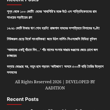
শূন্য থেকে ১০০ কোটি! দেবের ‘দাদাগিরি’র মঞ্চে উঠে এল শান্তিনিকেতনের রাম
সাওয়ের লড়াইয়ের গল্প
১৬.৬১ কোটি টাকার ঋণ শোধ হয়নি! রাজপাল যাদবের সম্পত্তিতে নিলামের ঘণ্টা!
নিউজরুম ছেড়ে টার্ফে সাংবাদিকরা! জমে উঠল মার্লিন-সিএসজেসি মিডিয়া ফুটবল
‘আমাদের একটু বাঁচতে দিন…’ পাঁচ মাসের সংসার ভাঙার গুঞ্জনের জেরে চোখে জল
রণজয়ের
বন্যায় ভেঙেছে ঘর, নতুন ছাদ গড়বেন ‘ভাইজান’! অসমে ৫০০টি বাড়ি তৈরির উদ্যোগ
সলমনের
All Rights Reserved 2026 | DEVELOPED BY
AADITION
Recent Posts