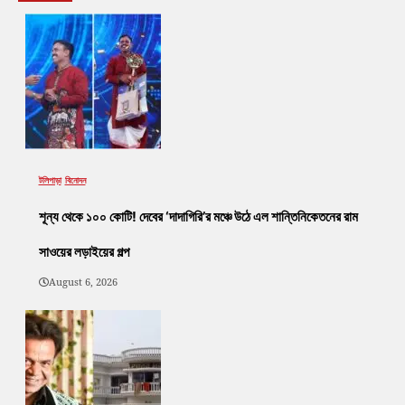
টলিপাড়া
বিনোদন
শূন্য থেকে ১০০ কোটি! দেবের ‘দাদাগিরি’র মঞ্চে উঠে এল শান্তিনিকেতনের রাম
সাওয়ের লড়াইয়ের গল্প
August 6, 2026