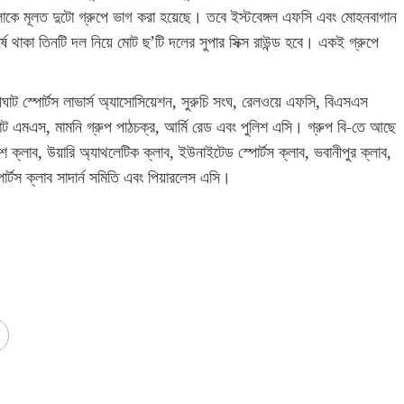
লোকে মূলত দুটো গ্রুপে ভাগ করা হয়েছে। তবে ইস্টবেঙ্গল এফসি এবং মোহনবাগান
্ষে থাকা তিনটি দল নিয়ে মোট ছ’টি দলের সুপার সিক্স রাউন্ড হবে। একই গ্রুপে
লীঘাট স্পোর্টস লাভার্স অ্যাসোসিয়েশন, সুরুচি সংঘ, রেলওয়ে এফসি, বিএসএস
ালীঘাট এমএস, মামনি গ্রুপ পাঠচক্র, আর্মি রেড এবং পুলিশ এসি। গ্রুপ বি-তে আছে
িশ ক্লাব, উয়ারি অ্যাথলেটিক ক্লাব, ইউনাইটেড স্পোর্টস ক্লাব, ভবানীপুর ক্লাব,
্টস ক্লাব সাদার্ন সমিতি এবং পিয়ারলেস এসি।