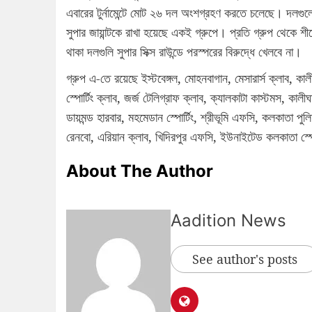
এবারের টুর্নামেন্টে মোট ২৬ দল অংশগ্রহণ করতে চলেছে। দলগু
সুপার জায়ান্টকে রাখা হয়েছে একই গ্রুপে। প্রতি গ্রুপ থেকে শীর
থাকা দলগুলি সুপার সিক্স রাউন্ডে পরস্পরের বিরুদ্ধে খেলবে না।
গ্রুপ এ-তে রয়েছে ইস্টবেঙ্গল, মোহনবাগান, মেসারার্স ক্লাব, কা
স্পোর্টিং ক্লাব, জর্জ টেলিগ্রাফ ক্লাব, ক্যালকাটা কাস্টমস, ক
ডায়মন্ড হারবার, মহমেডান স্পোর্টিং, শ্রীভূমি এফসি, কলকাতা পুল
রেনবো, এরিয়ান ক্লাব, খিদিরপুর এফসি, ইউনাইটেড কলকাতা স্পোর
About The Author
Aadition News
See author's posts