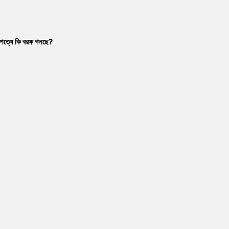
াম্পত্যে কি বরফ গলছে?