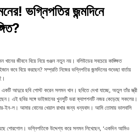
নের! ভগ্নিপতির জন্মদিনে
্গিত?
নের জীবনে বিয়ে নিয়ে গুঞ্জন নতুন নয়। বলিউডের সবচেয়ে কাঙ্ক্ষিত
ান কবে বিয়ে করছেন? সম্প্রতি নিজের ভগ্নিপতির জন্মদিনের শুভেছা বার্তায়
েই।
 একটি আদুরে ছবি পোস্ট করেন সলমন খান। ছবিতে দেখা যাচ্ছে, অতুল তাঁর স্ত্রী
ড়েছেন। এই ছবির সঙ্গে ভাইজানের খুনসুটি ভরা ক্যাপশনটি নজর কেড়েছে সকলের।
াদার-ইন-ল। আমার বোনের খেয়াল রাখার জন্য ধন্যবাদ। আমি তোমায় ভালবাসি
য়েছে শোরগোল। ভগ্নিপতিকে উদ্দেশ্য করে সলমন লিখেছেন, ‘একদিন আমিও