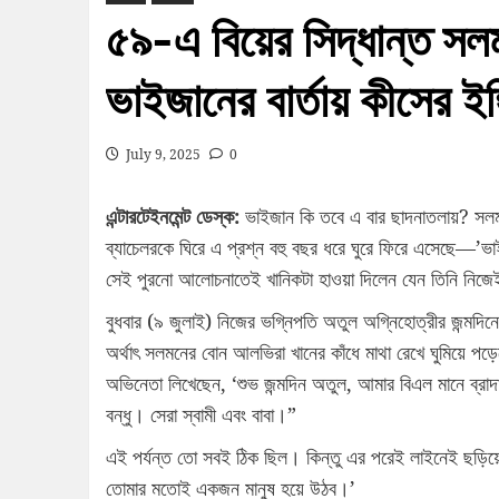
৫৯-এ বিয়ের সিদ্ধান্ত সলম
ভাইজানের বার্তায় কীসের ইঙ
July 9, 2025
0
এন্টারটেইনমেন্ট ডেস্ক:
ভাইজান কি তবে এ বার ছাদনাতলায়? সলমন খা
ব্যাচেলরকে ঘিরে এ প্রশ্ন বহু বছর ধরে ঘুরে ফিরে এসেছে—’ভাইজ
সেই পুরনো আলোচনাতেই খানিকটা হাওয়া দিলেন যেন তিনি নিজ
বুধবার (৯ জুলাই) নিজের ভগ্নিপতি অতুল অগ্নিহোত্রীর জন্মদিনে
অর্থাৎ সলমনের বোন আলভিরা খানের কাঁধে মাথা রেখে ঘুমিয়ে প
অভিনেতা লিখেছেন, ‘শুভ জন্মদিন অতুল, আমার বিএল মানে ব্র
বন্ধু। সেরা স্বামী এবং বাবা।”
এই পর্যন্ত তো সবই ঠিক ছিল। কিন্তু এর পরেই লাইনেই ছড়ি
তোমার মতোই একজন মানুষ হয়ে উঠব।’