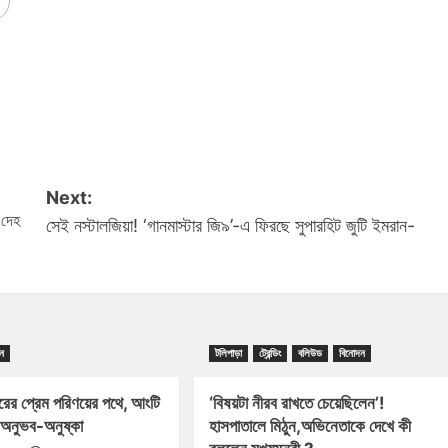
Next:
 দেহ
সেই নস্টালজিয়া! ‘গানমাস্টার জি৯’-এ ফিরছে সুপারহিট জুটি ইমরান-
ন
টলিপাড়া
ট্রেন্ডিং
বলিউড
বিনোদন
রের প্রেম পরিণয়ের পথে, আংটি
‘বিষয়টা নীরব রাখতে চেয়েছিলেন’!
অনুভব-অনুষ্কা
হাসপাতালে মিঠুন,অভিনেতাকে দেখে কী