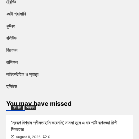
ট্রেন্ডিং
ফটো গ্যালারি
ফুটবল
বলিউড
বিনোদন
রাশিফল
লাইফস্টাইল ও স্বাস্থ্য
হলিউড
You may have missed
টলিপাড়া
বিনোদন
‘স্বরূপ বিশ্বাস শ্লীলতাহানি করেননি’, মামলা তুলে এ বার পাল্টি রূপসজ্জা শিল্পী
সিমরনের
August 8, 2026
0