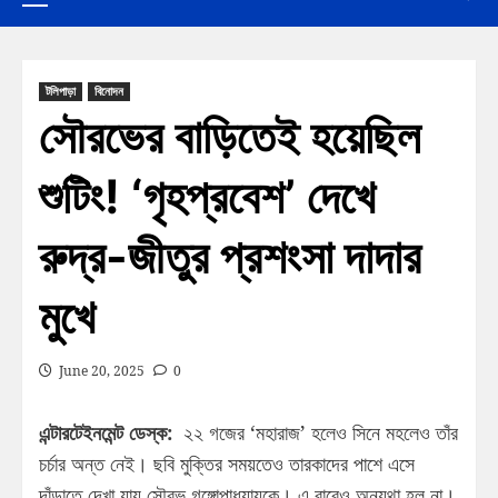
টলিপাড়া
বিনোদন
সৌরভের বাড়িতেই হয়েছিল
শুটিং! ‘গৃহপ্রবেশ’ দেখে
রুদ্র-জীতুর প্রশংসা দাদার
মুখে
June 20, 2025
0
এন্টারটেইনমেন্ট ডেস্ক:
২২ গজের ‘মহারাজ’ হলেও সিনে মহলেও তাঁর
চর্চার অন্ত নেই। ছবি মুক্তির সময়তেও তারকাদের পাশে এসে
দাঁড়াতে দেখা যায় সৌরভ গঙ্গোপাধ্যায়কে। এ বারেও অন্যথা হল না।