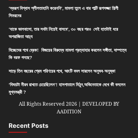
‘স্বরূপ বিশ্বাস শ্লীলতাহানি করেননি’, মামলা তুলে এ বার পাল্টি রূপসজ্জা শিল্পী
সিমরনের
‘যাকে ভালবাসো, তার সবটা নিয়েই বাসবে’, ৩০ বছর পরও সেই হাতটাই ধরে
অপরাজিতা আঢ্য
বিচ্ছেদের পথে ব্রেক! বিজয়ের বিরুদ্ধে মামলা প্রত্যাহার করলেন সঙ্গীতা, দাম্পত্যে
কি বরফ গলছে?
সাড়ে তিন বছরের প্রেম পরিণয়ের পথে, আংটি বদল সারলেন অনুভব-অনুষ্কা
‘বিষয়টা নীরব রাখতে চেয়েছিলেন’! হাসপাতালে মিঠুন,অভিনেতাকে দেখে কী বললেন
মুখ্যমন্ত্রী ?
All Rights Reserved 2026 | DEVELOPED BY
AADITION
Recent Posts