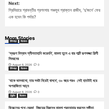
Next:
প্রিমিয়ারে শ্রাবন্তীর প্রশংসায় পঞ্চমুখ প্রাক্তন রাজীব, ‘দু’জনে’ ফের
এক হবেন কি পর্দায়?
More Stories
টলিপাড়া
বিনোদন
‘স্বরূপ বিশ্বাস শ্লীলতাহানি করেননি’, মামলা তুলে এ বার পাল্টি রূপসজ্জা শিল্পী
সিমরনের
August 8, 2026
0
টলিপাড়া
বিনোদন
‘যাকে ভালবাসো, তার সবটা নিয়েই বাসবে’, ৩০ বছর পরও সেই হাতটাই ধরে
অপরাজিতা আঢ্য
August 8, 2026
0
ট্রেন্ডিং
বিনোদন
বিচ্ছেদের পথে ব্রেক! বিজয়ের বিরুদ্ধে মামলা প্রত্যাহার করলেন সঙ্গীতা,