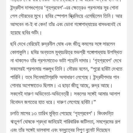
ইন্দ্রদীপ দাশগুপ্তের ‘গৃহপ্রবেশ’-এর ক্ষেত্রেও প্রশংসার সুর শোনা
গেল সৌরভের মুখে। ছবির স্পেশাল স্ক্রিনিংয়ে এসেছিলেন তিনি। আর
আসবেন না-ই বা কেন! তাঁর এবং ডোনা গঙ্গোপাধ্যায়ের বাসভবনেই যে
হয়েছে ছবির শুটিং।
ছবি দেখে বেরিয়েই রুদ্রনীল ঘোষ এবং জীতু কমলের সঙ্গে সারলেন
কোলাকুলি। ছবির অন্যতম মুখ্যচরিত্র শুভশ্রী গঙ্গোপাধ্যায় উপস্থিত
না থাকলেও তাঁর প্রশংসাতেও ভাটা পড়েনি দাদার। ‘গৃহপ্রবেশ’ দেখে
সকলেরই প্রশংসায় পঞ্চমুখ তিনি। সৌরভ বলেন, “পুরো ছবিটা দেখতে
পারিনি। তবে সিনেমাটোগ্রাফি অসাধারণ লেগেছে। ইন্দ্রদীপদার গান
শোনার অপেক্ষাতেও ছিলাম। এ ছাড়া জীতু আছে, রুদ্র আছে।
সকলেই দারুণ অভিনেতা-অভিনেত্রী। সকলের সঙ্গেই আমার আলাপ
বিনোদন জগতের হাত ধরে। দারুণ লেগেছে ছবিটা।”
চলতি মাসের ১৩ তারিখ মুক্তি পেয়েছে ‘গৃহপ্রবেশ’। কিংবদন্তি
ঋতুপর্ণ ঘোষকে শ্রদ্ধা জানিয়েই পারিবারিক জটিলতা, সমপ্রেমের গল্প
এবং তাঁর সঙ্গেই ভালবাসা এবং বন্ধুত্বের নিপুণ বুনোট দিয়েছেন