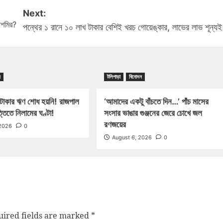
Next:
াশমির?
পন্থের ১ রানে ১০ লাখ টাকার বেশিই খরচ গোয়েঙ্কার, লাভের লাভ শূন্যই
ন
টলিপাড়া
বিনোদন
টাকার ঋণ শোধ হয়নি! রাজপাল
‘আমাদের একটু বাঁচতে দিন…’ পাঁচ মাসের
্তিতে নিলামের ঘণ্টা!
সংসার ভাঙার গুঞ্জনের জেরে চোখে জল
রণজয়ের
 2026
0
August 6, 2026
0
ired fields are marked
*