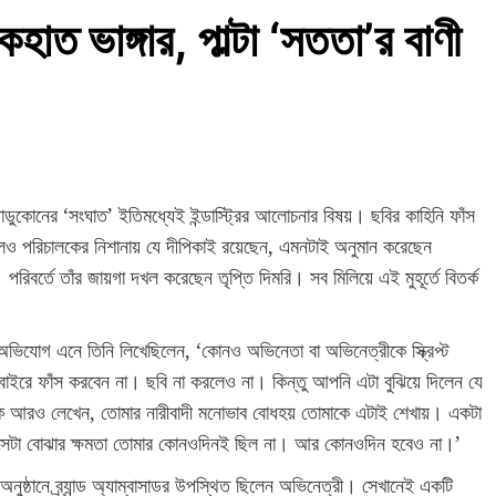
হাত ভাঙ্গার, পাল্টা ‘সততা’র বাণী
 পাডুকোনের ‘সংঘাত’ ইতিমধ্যেই ইন্ডাস্ট্রির আলোচনার বিষয়। ছবির কাহিনি ফাঁস
রলেও পরিচালকের নিশানায় যে দীপিকাই রয়েছেন, এমনটাই অনুমান করেছেন
বর্তে তাঁর জায়গা দখল করেছেন তৃপ্তি দিমরি। সব মিলিয়ে এই মুহূর্তে বিতর্ক
র অভিযোগ এনে তিনি লিখেছিলেন, ‘কোনও অভিনেতা বা অভিনেত্রীকে স্ক্রিপ্ট
াইরে ফাঁস করবেন না। ছবি না করলেও না। কিন্তু আপনি এটা বুঝিয়ে দিলেন যে
ালক আরও লেখেন, তোমার নারীবাদী মনোভাব বোধহয় তোমাকে এটাই শেখায়। একটা
তু সেটা বোঝার ক্ষমতা তোমার কোনওদিনই ছিল না। আর কোনওদিন হবেও না।’
অনুষ্ঠানে ব্র্যান্ড অ্যাম্বাসাডর উপস্থিত ছিলেন অভিনেত্রী। সেখানেই একটি