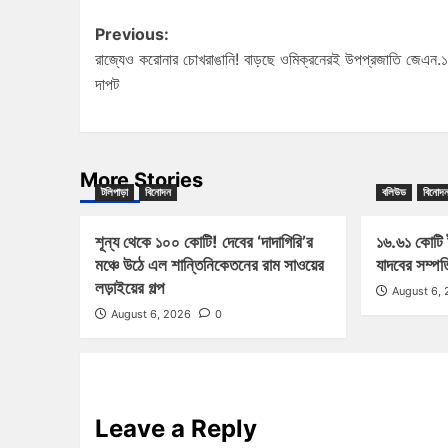
Previous:
রাজ্যেও করোনার চোখরাঙানি! বাড়ছে ওমিক্রনেরই উপপ্রজাতি জেএন.
দাপট
More Stories
টলিপাড়া
বিনোদন
বলিউড
বিনোদ
শূন্য থেকে ১০০ কোটি! দেবের ‘দাদাগিরি’র
১৬.৬১ কোটি 
মঞ্চে উঠে এল শান্তিনিকেতনের রাম সাওয়ের
যাদবের সম্পত
লড়াইয়ের গল্প
August 6,
August 6, 2026
0
Leave a Reply