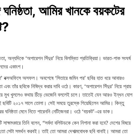
গে ঘনিষ্ঠতা, আমির খানকে বয়কটের
টি?
্ঠতা, অন্যদিকে ‘অপারেশন সিঁদুর’ নিয়ে বিলম্বিত প্রতিক্রিয়া। ভারত-পাক সংঘর্ষ
িজনদের একাংশ।
ড্ডা’ বক্সঅফিসে অসফল। অবশেষে ‘সিতারে জমিন পর’ ছবির হাত ধরে আবারও
বং তাঁর ছবিকে নিষিদ্ধ করার দাবি ওঠে। কারণ, ‘অপারেশন সিঁদুর’ নিয়ে প্রায়
য়ে মুখ খুললেও কথায় চিঁড়ে ভেজেনি বললেই চলে। তাতেই যেন আরও ইন্ধন যোগ
েই ছবিটি ২০১৭ সালে তোলা। সেই সময়ে তুরস্কে গিয়েছিলেন আমির। কিন্তু
রের ঘনিষ্ঠতা মেনে নিতে পারেননি নেটিজেনরা। ওঠে ‘বয়কট’-এর ডাক।
ি সাক্ষাৎকারে তিনি বলেন, “সর্বদা বলিউডকে কেন নিশানা করা হবে? দেশের বিষয়ে
া তো সেটা সমর্থন করবই। তাই তো আমরা দেশাত্মবোধক ছবি বানাই। আমরা তো