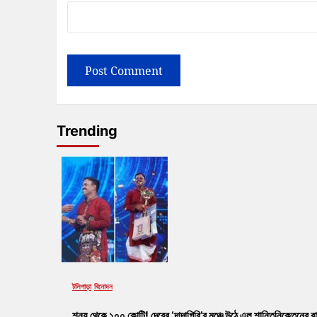
Trending
টলিপাড়া
বিনোদন
শূন্য থেকে ১০০ কোটি! দেবের ‘দাদাগিরি’র মঞ্চে উঠে এল শান্তিনিকেতনের রা