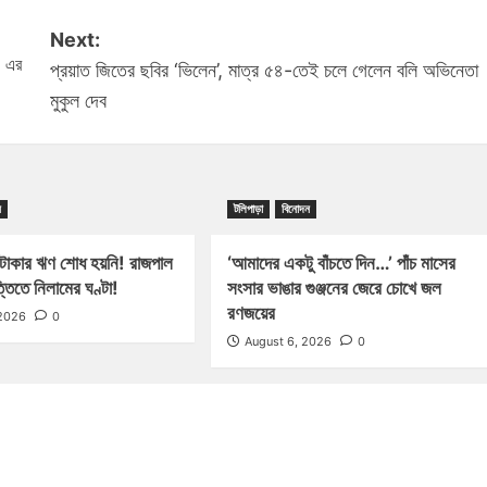
Next:
১ এর
প্রয়াত জিতের ছবির ‘ভিলেন’, মাত্র ৫৪-তেই চলে গেলেন বলি অভিনেতা
মুকুল দেব
ন
টলিপাড়া
বিনোদন
টাকার ঋণ শোধ হয়নি! রাজপাল
‘আমাদের একটু বাঁচতে দিন…’ পাঁচ মাসের
্তিতে নিলামের ঘণ্টা!
সংসার ভাঙার গুঞ্জনের জেরে চোখে জল
রণজয়ের
 2026
0
August 6, 2026
0