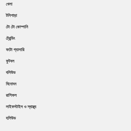
খেলা
টলিপাড়া
টো টো কোম্পানি
ট্রেন্ডিং
ফটো গ্যালারি
ফুটবল
বলিউড
বিনোদন
রাশিফল
লাইফস্টাইল ও স্বাস্থ্য
হলিউড