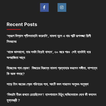
Recent Posts
‘স্বরূপ বিশ্বাস শ্লীলতাহানি করেননি’, মামলা তুলে এ বার পাল্টি রূপসজ্জা শিল্পী
সিমরনের
‘যাকে ভালবাসো, তার সবটা নিয়েই বাসবে’, ৩০ বছর পরও সেই হাতটাই ধরে
অপরাজিতা আঢ্য
বিচ্ছেদের পথে ব্রেক! বিজয়ের বিরুদ্ধে মামলা প্রত্যাহার করলেন সঙ্গীতা, দাম্পত্যে
কি বরফ গলছে?
সাড়ে তিন বছরের প্রেম পরিণয়ের পথে, আংটি বদল সারলেন অনুভব-অনুষ্কা
‘বিষয়টা নীরব রাখতে চেয়েছিলেন’! হাসপাতালে মিঠুন,অভিনেতাকে দেখে কী বললেন
মুখ্যমন্ত্রী ?