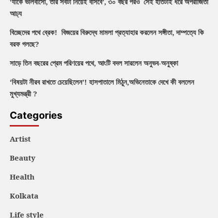
‘যাকে ভালবাসো, তার সবটা নিয়েই বাসবে’, ৩০ বছর পরও সেই হাতটাই ধরে অপরাজিতা
আঢ্য
বিচ্ছেদের পথে ব্রেক! বিজয়ের বিরুদ্ধে মামলা প্রত্যাহার করলেন সঙ্গীতা, দাম্পত্যে কি
বরফ গলছে?
সাড়ে তিন বছরের প্রেম পরিণয়ের পথে, আংটি বদল সারলেন অনুভব-অনুষ্কা
‘বিষয়টা নীরব রাখতে চেয়েছিলেন’! হাসপাতালে মিঠুন,অভিনেতাকে দেখে কী বললেন
মুখ্যমন্ত্রী ?
Categories
Artist
Beauty
Health
Kolkata
Life style