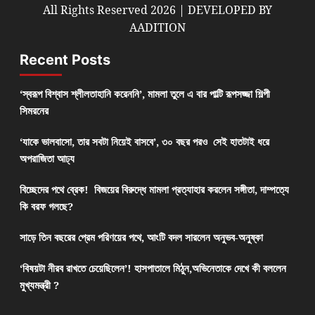
All Rights Reserved 2026 | DEVELOPED BY
AADITION
Recent Posts
‘স্বরূপ বিশ্বাস শ্লীলতাহানি করেননি’, মামলা তুলে এ বার পাল্টি রূপসজ্জা শিল্পী
সিমরনের
‘যাকে ভালবাসো, তার সবটা নিয়েই বাসবে’, ৩০ বছর পরও সেই হাতটাই ধরে
অপরাজিতা আঢ্য
বিচ্ছেদের পথে ব্রেক! বিজয়ের বিরুদ্ধে মামলা প্রত্যাহার করলেন সঙ্গীতা, দাম্পত্যে
কি বরফ গলছে?
সাড়ে তিন বছরের প্রেম পরিণয়ের পথে, আংটি বদল সারলেন অনুভব-অনুষ্কা
‘বিষয়টা নীরব রাখতে চেয়েছিলেন’! হাসপাতালে মিঠুন,অভিনেতাকে দেখে কী বললেন
মুখ্যমন্ত্রী ?