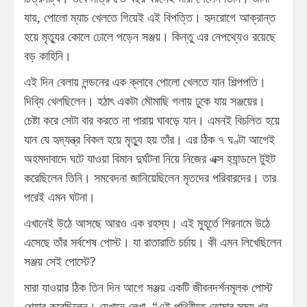
যায়, পোলো ম্যাচ খেলতে গিয়েই এই বিপত্তি। হৃদরোগে আক্রান্ত
হয়ে মৃত্যুর কোলে ঢোলে পড়েন সঞ্জয়। কিন্তু এর নেপথ্যেও রয়েছে
বড় কাহিনি।
এই দিন বেলায় লন্ডনের এক ক্লাবে পোলো খেলতে যান শিল্পপতি।
দিব্যি খেলছিলেন। হঠাৎ একটা মৌমাছি গলায় ঢুকে যায় সঞ্জয়ের।
চেষ্টা করে সেটা বার করতে না পারায় ঘাবড়ে যান। এমনই বিচলিত হয়ে
যান যে হৃদ্‌যন্ত্র বিকল হয়ে মৃত্যু হয় তাঁর। এর ঠিক ৭ ঘণ্টা আগেই
অহমদাবাদে ঘটে যাওয়া বিমান দুর্ঘটনা নিয়ে নিজের এক্স হ্যান্ডলে টুইট
করেছিলেন তিনি। সমবেদনা জানিয়েছিলেন মৃতদের পরিবারদের। তার
পরেই এমন ঘটনা।
এখানেই উঠে আসছে আরও এক রহস্য। এই মুহূর্তে শিরনামে উঠে
এসেছে তাঁর সর্বশেষ পোস্ট। যা রাতারাতি চর্চায়। কী এমন লিখেছিলেন
সঞ্জয় সেই পোস্টে?
মারা যাওয়ার ঠিক তিন দিন আগে সঞ্জয় একটি জীবনদর্শনমূলক পোস্ট
শেয়ার করেছিলেন। যেখানে লেখা, “এই পৃথিবীতে তোমার সময় খুব