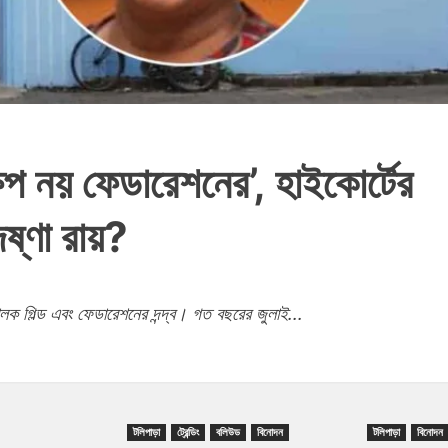
েপ নয় ফেডারেশনের’, হাইকোর্টের
ষ্ণা রায়?
চালক গিল্ড এবং ফেডারেশনের দন্দ্ব। গত বছরের জুলাই...
টলিপাড়া
ট্রেন্ডিং
বলিউড
বিনোদন
টলিপাড়া
বিনোদন