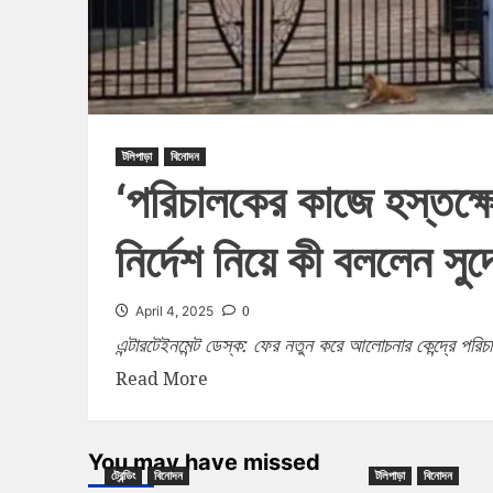
টলিপাড়া
বিনোদন
‘পরিচালকের কাজে হস্তক্ষ
নির্দেশ নিয়ে কী বললেন সুদে
0
April 4, 2025
এন্টারটেইনমেন্ট ডেস্ক: ফের নতুন করে আলোচনার কেন্দ্রে পরি
Read More
You may have missed
ট্রেন্ডিং
বিনোদন
টলিপাড়া
বিনোদন