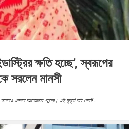
ডাস্ট্রির ক্ষতি হচ্ছে’, স্বরূপের
েকে সরলেন মানসী
্ব আবারও একবার আলোচনার কেন্দ্রে। এই মুহূর্তে হাই কোর্টে...