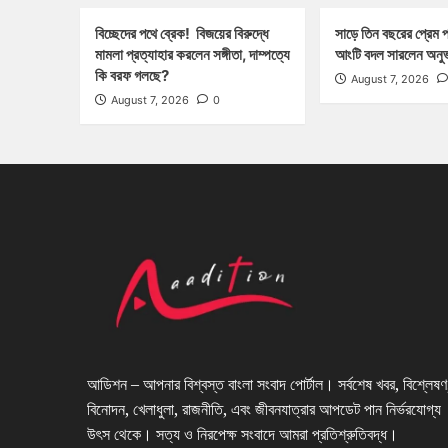
বিচ্ছেদের পথে ব্রেক! বিজয়ের বিরুদ্ধে
সাড়ে তিন বছরের প্রেম 
মামলা প্রত্যাহার করলেন সঙ্গীতা, দাম্পত্যে
আংটি বদল সারলেন অনুভ
কি বরফ গলছে?
August 7, 2026
August 7, 2026
0
আডিশন – আপনার বিশ্বস্ত বাংলা সংবাদ পোর্টাল। সর্বশেষ খবর, বিশ্লেষণ
বিনোদন, খেলাধুলা, রাজনীতি, এবং জীবনযাত্রার আপডেট পান নির্ভরযোগ্য
উৎস থেকে। সত্য ও নিরপেক্ষ সংবাদে আমরা প্রতিশ্রুতিবদ্ধ।