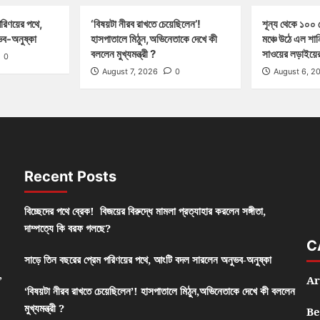
পরিণয়ের পথে,
‘বিষয়টা নীরব রাখতে চেয়েছিলেন’!
শূন্য থেকে ১০০ ক
ব-অনুষ্কা
হাসপাতালে মিঠুন,অভিনেতাকে দেখে কী
মঞ্চে উঠে এল শা
বললেন মুখ্যমন্ত্রী ?
সাওয়ের লড়াইয়ের 
0
August 7, 2026
0
August 6, 2
Recent Posts
বিচ্ছেদের পথে ব্রেক! বিজয়ের বিরুদ্ধে মামলা প্রত্যাহার করলেন সঙ্গীতা,
দাম্পত্যে কি বরফ গলছে?
C
সাড়ে তিন বছরের প্রেম পরিণয়ের পথে, আংটি বদল সারলেন অনুভব-অনুষ্কা
,
Ar
‘বিষয়টা নীরব রাখতে চেয়েছিলেন’! হাসপাতালে মিঠুন,অভিনেতাকে দেখে কী বললেন
মুখ্যমন্ত্রী ?
Be