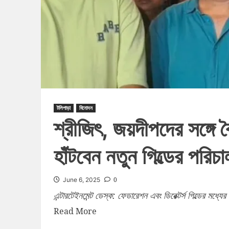
টলিপাড়া
বিনোদন
শ্রীজিৎ, জয়দীপদের সঙ্গে
হাঁটবেন নতুন গিল্ডের পরি
0
June 6, 2025
এন্টারটেইনমেন্ট ডেস্ক: ফেডারেশন এবং ডিরেক্টর্স গিল্ডের ম
Read More