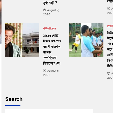
লড়াই
মুখ্যমন্ত্রী ?
A
August 7,
202
2026
খেলা
ট্র
বলিউড
বিনোদন
নিউজ
১৬.৬১ কোটি
টার্ফে
টাকার ঋণ শোধ
সাংব
হয়নি! রাজপাল
জমে
যাদবের
মার্ল
সম্পত্তিতে
সিএ
নিলামের ঘণ্টা!
মিডি
August 6,
A
2026
202
Search