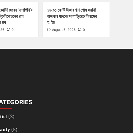
োটি! দেবের ‘দাদাগিরি’র
১৬.৬১ কোটি টাকার ঋণ শোধ হয়নি!
ন্তিনিকেতনের রাম
রাজপাল যাদবের সম্পত্তিতে নিলামের
গল্প
ঘণ্টা!
026
0
August 6, 2026
0
ATEGORIES
(2)
tist
(5)
auty