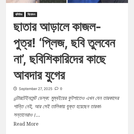
বলিউড
বিনোদন
ছাতার আড়ালে কাজল-
পুত্র! ‘প্লিজ, ছবি তুলবেন
না’, ছবিশিকারিদের কাছে
আবদার যুগের
0
September 27, 2025
এন্টারটেইনমেন্ট ডেস্ক: মুম্বইয়ের ফুটপাতেও এখন যেন তারকাদের
শান্তি নেই, আর সেই তালিকায় যুক্ত হয়েছেন তারকা-
সন্তানেরাও।...
Read More