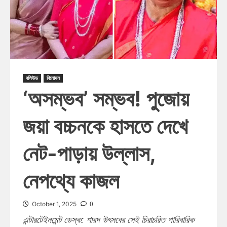
বলিউড
বিনোদন
‘অসম্ভব’ সম্ভব! পুজোয়
জয়া বচ্চনকে হাসতে দেখে
নেট-পাড়ায় উল্লাস,
নেপথ্যে কাজল
0
October 1, 2025
এন্টারটেইনমেন্ট ডেস্ক: শারদ উৎসবের সেই চিরাচরিত পারিবারিক