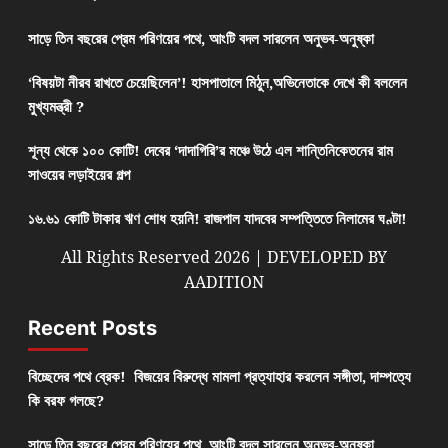
সাড়ে তিন বছরের প্রেম পরিণয়ের পথে, আংটি বদল সারলেন অনুভব-অনুষ্কা
‘বিষয়টা নীরব রাখতে চেয়েছিলেন’! হাসপাতালে মিঠুন,অভিনেতাকে দেখে কী বললেন
মুখ্যমন্ত্রী ?
শূন্য থেকে ১০০ কোটি! দেবের ‘দাদাগিরি’র মঞ্চে উঠে এল শান্তিনিকেতনের রাম
সাওয়ের লড়াইয়ের গল্প
১৬.৬১ কোটি টাকার ঋণ শোধ হয়নি! রাজপাল যাদবের সম্পত্তিতে নিলামের ঘণ্টা!
All Rights Reserved 2026 | DEVELOPED BY
AADITION
Recent Posts
বিচ্ছেদের পথে ব্রেক! বিজয়ের বিরুদ্ধে মামলা প্রত্যাহার করলেন সঙ্গীতা, দাম্পত্যে
কি বরফ গলছে?
সাড়ে তিন বছরের প্রেম পরিণয়ের পথে, আংটি বদল সারলেন অনুভব-অনুষ্কা