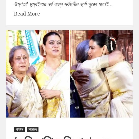
উষ্ণতা! মুম্বইয়ের নর্থ বম্বে সর্বজনীন দুর্গা পুজো মানেই...
Read More
বলিউড
বিনোদন