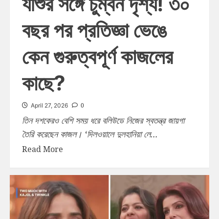
যীশুর সঙ্গে চুম্বন দৃশ্য! ৩০
বছর পর প্রতিজ্ঞা ভেঙে
কেন গুরুত্বপূর্ণ কাজলের
কাছে?
0
April 27, 2026
তিন দশকেরও বেশি সময় ধরে বলিউডে নিজের স্বতন্ত্র জায়গা
তৈরি করেছেন কাজল। ‘দিলওয়ালে দুলহানিয়া লে...
Read More