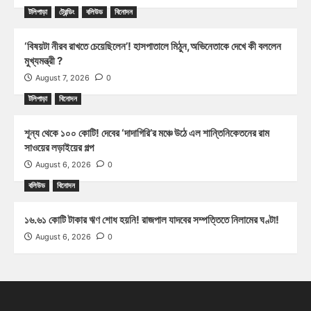
টলিপাড়া
ট্রেন্ডিং
বলিউড
বিনোদন
‘বিষয়টা নীরব রাখতে চেয়েছিলেন’! হাসপাতালে মিঠুন,অভিনেতাকে দেখে কী বললেন
মুখ্যমন্ত্রী ?
August 7, 2026
0
টলিপাড়া
বিনোদন
শূন্য থেকে ১০০ কোটি! দেবের ‘দাদাগিরি’র মঞ্চে উঠে এল শান্তিনিকেতনের রাম
সাওয়ের লড়াইয়ের গল্প
August 6, 2026
0
বলিউড
বিনোদন
১৬.৬১ কোটি টাকার ঋণ শোধ হয়নি! রাজপাল যাদবের সম্পত্তিতে নিলামের ঘণ্টা!
August 6, 2026
0