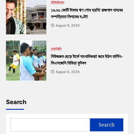
বলিউড
বিনোদন
১৬.৬১ কোটি টাকার ঋণ শোধ হয়নি! রাজপাল যাদবের
সম্পত্তিতে নিলামের ঘণ্টা!
August 6, 2026
খেলা
ট্রেন্ডিং
নিউজরুম ছেড়ে টার্ফে সাংবাদিকরা! জমে উঠল মার্লিন-
সিএসজেসি মিডিয়া ফুটবল
August 6, 2026
Search
Search