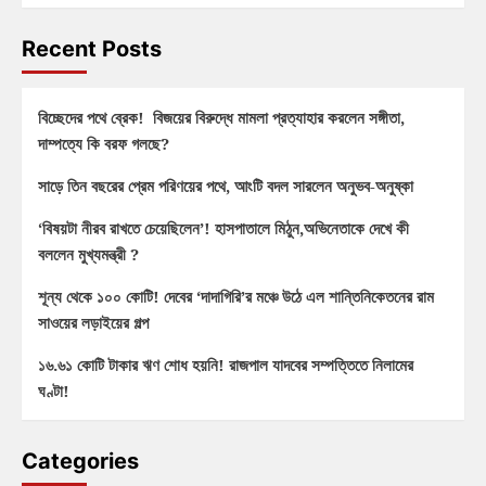
Recent Posts
বিচ্ছেদের পথে ব্রেক! বিজয়ের বিরুদ্ধে মামলা প্রত্যাহার করলেন সঙ্গীতা,
দাম্পত্যে কি বরফ গলছে?
সাড়ে তিন বছরের প্রেম পরিণয়ের পথে, আংটি বদল সারলেন অনুভব-অনুষ্কা
‘বিষয়টা নীরব রাখতে চেয়েছিলেন’! হাসপাতালে মিঠুন,অভিনেতাকে দেখে কী
বললেন মুখ্যমন্ত্রী ?
শূন্য থেকে ১০০ কোটি! দেবের ‘দাদাগিরি’র মঞ্চে উঠে এল শান্তিনিকেতনের রাম
সাওয়ের লড়াইয়ের গল্প
১৬.৬১ কোটি টাকার ঋণ শোধ হয়নি! রাজপাল যাদবের সম্পত্তিতে নিলামের
ঘণ্টা!
Categories