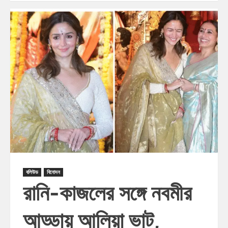
বলিউড
বিনোদন
রানি-কাজলের সঙ্গে নবমীর
আড্ডায় আলিয়া ভাট,