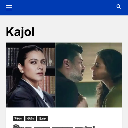
Kajol
টলিপাড়া
বলিউড
বিনোদন