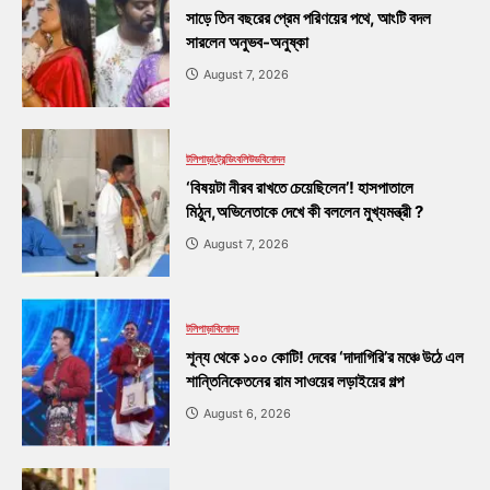
সাড়ে তিন বছরের প্রেম পরিণয়ের পথে, আংটি বদল
সারলেন অনুভব-অনুষ্কা
August 7, 2026
টলিপাড়া
ট্রেন্ডিং
বলিউড
বিনোদন
‘বিষয়টা নীরব রাখতে চেয়েছিলেন’! হাসপাতালে
মিঠুন,অভিনেতাকে দেখে কী বললেন মুখ্যমন্ত্রী ?
August 7, 2026
টলিপাড়া
বিনোদন
শূন্য থেকে ১০০ কোটি! দেবের ‘দাদাগিরি’র মঞ্চে উঠে এল
শান্তিনিকেতনের রাম সাওয়ের লড়াইয়ের গল্প
August 6, 2026