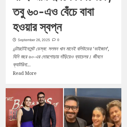
তবু ৬০-এও বেঁচে বাবা
হওয়ার স্বপ্ন
0
September 26, 2025
এন্টারটেইনমেন্ট ডেস্ক: সলমন খান মানেই বলিউডের ‘ভাইজান’,
যিনি বছর ৬০-এর দোরগোড়ায় দাঁড়িয়েও ব্যাচেলর। জীবনে
ক্যাটরিনা...
Read More