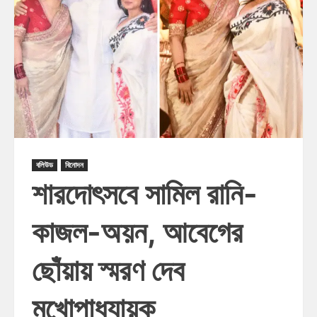
বলিউড
বিনোদন
শারদোৎসবে সামিল রানি-
কাজল-অয়ন, আবেগের
ছোঁয়ায় স্মরণ দেব
মুখোপাধ্যায়ক