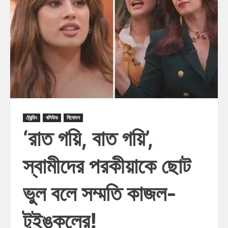
ট্রেন্ডিং
বলিউড
বিনোদন
‘রাত গয়ি, বাত গয়ি’,
স্বামীদের পরকীয়াকে ছোট
ভুল বলে সম্মতি কাজল-
টুইঙ্কলের!