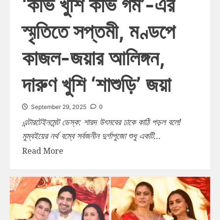
‘কভি খুশি কভি গম’-এর
স্মৃতিতে সপ্তমী, মণ্ডপে
কাজল-জয়ার আলিঙ্গন,
দারুণ খুশি ‘শাশুড়ি’ জয়া
0
September 29, 2025
এন্টারটেইনমেন্ট ডেস্ক: শারদ উৎসবের ঢাকে কাঠি পড়ল বলে!
মুম্বইয়ের নর্থ বম্বে সর্বজনীন দুর্গাপুজো শুধু একটি...
Read More