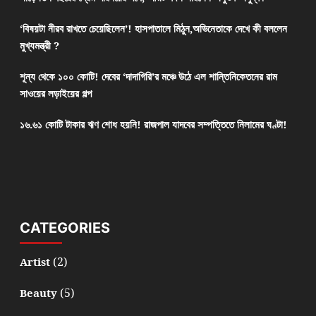
‘বিষয়টা নীরব রাখতে চেয়েছিলেন’! হাসপাতালে মিঠুন,অভিনেতাকে দেখে কী বললেন
মুখ্যমন্ত্রী ?
শূন্য থেকে ১০০ কোটি! দেবের ‘দাদাগিরি’র মঞ্চে উঠে এল শান্তিনিকেতনের রাম
সাওয়ের লড়াইয়ের গল্প
১৬.৬১ কোটি টাকার ঋণ শোধ হয়নি! রাজপাল যাদবের সম্পত্তিতে নিলামের ঘণ্টা!
CATEGORIES
(2)
Artist
(5)
Beauty