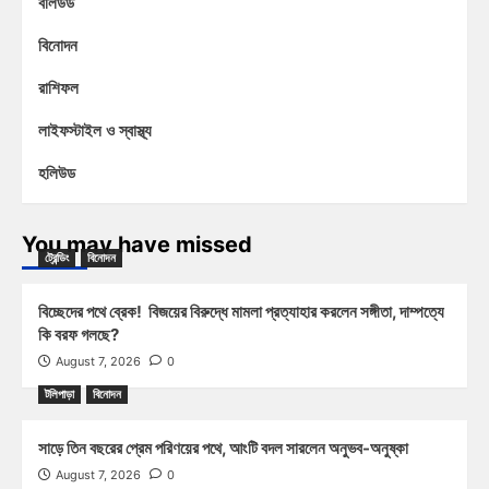
বলিউড
বিনোদন
রাশিফল
লাইফস্টাইল ও স্বাস্থ্য
হলিউড
You may have missed
ট্রেন্ডিং
বিনোদন
বিচ্ছেদের পথে ব্রেক! বিজয়ের বিরুদ্ধে মামলা প্রত্যাহার করলেন সঙ্গীতা, দাম্পত্যে
কি বরফ গলছে?
August 7, 2026
0
টলিপাড়া
বিনোদন
সাড়ে তিন বছরের প্রেম পরিণয়ের পথে, আংটি বদল সারলেন অনুভব-অনুষ্কা
August 7, 2026
0