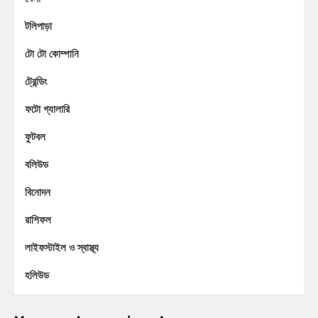
টলিপাড়া
টো টো কোম্পানি
ট্রেন্ডিং
ফটো গ্যালারি
ফুটবল
বলিউড
বিনোদন
রাশিফল
লাইফস্টাইল ও স্বাস্থ্য
হলিউড