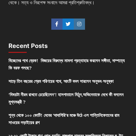
থেকে। সত্য ও নিরপেক্ষ সংবাদে আমরা প্রতিশ্রুতিবদ্ধ।
Recent Posts
বিচ্ছেদের পথে ব্রেক! বিজয়ের বিরুদ্ধে মামলা প্রত্যাহার করলেন সঙ্গীতা, দাম্পত্যে
কি বরফ গলছে?
সাড়ে তিন বছরের প্রেম পরিণয়ের পথে, আংটি বদল সারলেন অনুভব-অনুষ্কা
‘বিষয়টা নীরব রাখতে চেয়েছিলেন’! হাসপাতালে মিঠুন,অভিনেতাকে দেখে কী বললেন
মুখ্যমন্ত্রী ?
শূন্য থেকে ১০০ কোটি! দেবের ‘দাদাগিরি’র মঞ্চে উঠে এল শান্তিনিকেতনের রাম
সাওয়ের লড়াইয়ের গল্প
১৬.৬১ কোটি টাকার ঋণ শোধ হয়নি! রাজপাল যাদবের সম্পত্তিতে নিলামের ঘণ্টা!