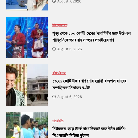
August 7, 2026
টলিপাড়া
বিনোদন
শূন্য থেকে ১০০ কোটি! দেবের ‘দাদাগিরি’র মঞ্চে উঠে এল
শান্তিনিকেতনের রাম সাওয়ের লড়াইয়ের গল্প
August 6, 2026
বলিউড
বিনোদন
১৬.৬১ কোটি টাকার ঋণ শোধ হয়নি! রাজপাল যাদবের
সম্পত্তিতে নিলামের ঘণ্টা!
August 6, 2026
খেলা
ট্রেন্ডিং
নিউজরুম ছেড়ে টার্ফে সাংবাদিকরা! জমে উঠল মার্লিন-
সিএসজেসি মিডিয়া ফুটবল