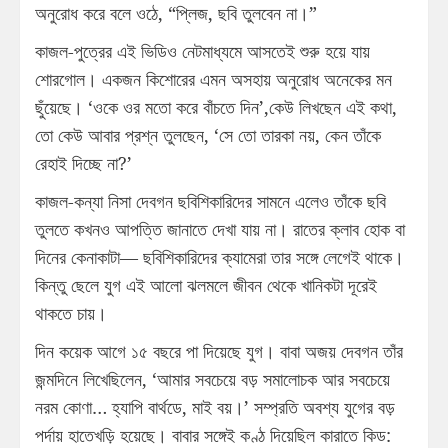
অনুরোধ করে বলে ওঠে, “প্লিজ, ছবি তুলবেন না।”
কাজল-পুত্রের এই ভিডিও নেটমাধ্যমে আসতেই শুরু হয়ে যায়
শোরগোল। একজন কিশোরের এমন অসহায় অনুরোধ অনেকের মন
ছুঁয়েছে। ‘ওকে ওর মতো করে বাঁচতে দিন’,কেউ লিখছেন এই কথা,
তো কেউ আবার প্রশ্ন তুলছেন, ‘সে তো তারকা নয়, কেন তাঁকে
রেহাই দিচ্ছে না?’
কাজল-কন্যা নিসা দেবগন ছবিশিকারিদের সামনে এলেও তাঁকে ছবি
তুলতে কখনও আপত্তি জানাতে দেখা যায় না। রাতের ক্লাব হোক বা
দিনের কেনাকাটা— ছবিশিকারিদের ক্যামেরা তার সঙ্গে লেগেই থাকে।
কিন্তু ছেলে যুগ এই আলো ঝলমলে জীবন থেকে খানিকটা দূরেই
থাকতে চায়।
দিন কয়েক আগে ১৫ বছরে পা দিয়েছে যুগ। বাবা অজয় দেবগন তাঁর
জন্মদিনে লিখেছিলেন, ‘আমার সবচেয়ে বড় সমালোচক আর সবচেয়ে
নরম কোণা… হ্যাপি বার্থডে, মাই বয়।’ সম্প্রতি অবশ্য যুগের বড়
পর্দায় হাতেখড়ি হয়েছে। বাবার সঙ্গেই কণ্ঠ দিয়েছিল কারাতে কিড: