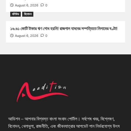
August 6, 2026
0
বলিউড
বিনোদন
১৬.৬১ কোটি টাকার ঋণ শোধ হয়নি! রাজপাল যাদবের সম্পত্তিতে নিলামের ঘণ্টা!
August 6, 2026
0
আডিশন – আপনার বিশ্বস্ত বাংলা সংবাদ পোর্টাল। সর্বশেষ খবর, বিশ্লেষণ,
বিনোদন, খেলাধুলা, রাজনীতি, এবং জীবনযাত্রার আপডেট পান নির্ভরযোগ্য উৎস