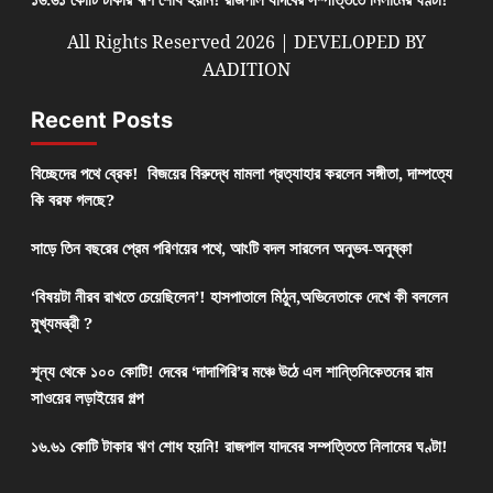
All Rights Reserved 2026 | DEVELOPED BY
AADITION
Recent Posts
বিচ্ছেদের পথে ব্রেক! বিজয়ের বিরুদ্ধে মামলা প্রত্যাহার করলেন সঙ্গীতা, দাম্পত্যে
কি বরফ গলছে?
সাড়ে তিন বছরের প্রেম পরিণয়ের পথে, আংটি বদল সারলেন অনুভব-অনুষ্কা
‘বিষয়টা নীরব রাখতে চেয়েছিলেন’! হাসপাতালে মিঠুন,অভিনেতাকে দেখে কী বললেন
মুখ্যমন্ত্রী ?
শূন্য থেকে ১০০ কোটি! দেবের ‘দাদাগিরি’র মঞ্চে উঠে এল শান্তিনিকেতনের রাম
সাওয়ের লড়াইয়ের গল্প
১৬.৬১ কোটি টাকার ঋণ শোধ হয়নি! রাজপাল যাদবের সম্পত্তিতে নিলামের ঘণ্টা!