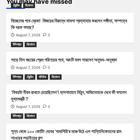
You may have missed
ট্রেন্ডিং
বিনোদন
বিচ্ছেদের পথে ব্রেক! বিজয়ের বিরুদ্ধে মামলা প্রত্যাহার করলেন সঙ্গীতা, দাম্পত্যে
কি বরফ গলছে?
August 7, 2026
0
টলিপাড়া
বিনোদন
সাড়ে তিন বছরের প্রেম পরিণয়ের পথে, আংটি বদল সারলেন অনুভব-অনুষ্কা
August 7, 2026
0
টলিপাড়া
ট্রেন্ডিং
বলিউড
বিনোদন
‘বিষয়টা নীরব রাখতে চেয়েছিলেন’! হাসপাতালে মিঠুন,অভিনেতাকে দেখে কী বললেন
মুখ্যমন্ত্রী ?
August 7, 2026
0
টলিপাড়া
বিনোদন
শূন্য থেকে ১০০ কোটি! দেবের ‘দাদাগিরি’র মঞ্চে উঠে এল শান্তিনিকেতনের রাম
সাওয়ের লড়াইয়ের গল্প