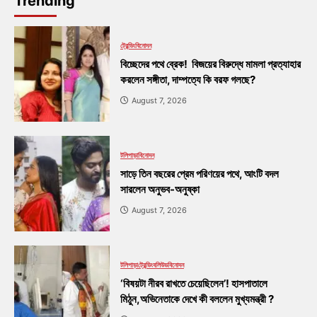
Trending
ট্রেন্ডিং
বিনোদন
বিচ্ছেদের পথে ব্রেক! বিজয়ের বিরুদ্ধে মামলা প্রত্যাহার
করলেন সঙ্গীতা, দাম্পত্যে কি বরফ গলছে?
August 7, 2026
টলিপাড়া
বিনোদন
সাড়ে তিন বছরের প্রেম পরিণয়ের পথে, আংটি বদল
সারলেন অনুভব-অনুষ্কা
August 7, 2026
টলিপাড়া
ট্রেন্ডিং
বলিউড
বিনোদন
‘বিষয়টা নীরব রাখতে চেয়েছিলেন’! হাসপাতালে
মিঠুন,অভিনেতাকে দেখে কী বললেন মুখ্যমন্ত্রী ?