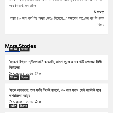
করে দিয়েছিলেন তাঁকে
Next:
প্রায় ৪০ জন পদপিষ্ট! ‘হৃদয় ভেঙে গিয়েছে…’ সমাবেশ কাণ্ডের পর লিখলেন
বিজয়
More Stories
টলিপাড়া
বিনোদন
‘স্বরূপ বিশ্বাস শ্লীলতাহানি করেননি’, মামলা তুলে এ বার পাল্টি রূপসজ্জা শিল্পী
সিমরনের
August 8, 2026
0
টলিপাড়া
বিনোদন
‘যাকে ভালবাসো, তার সবটা নিয়েই বাসবে’, ৩০ বছর পরও সেই হাতটাই ধরে
অপরাজিতা আঢ্য
August 8, 2026
0
ট্রেন্ডিং
বিনোদন