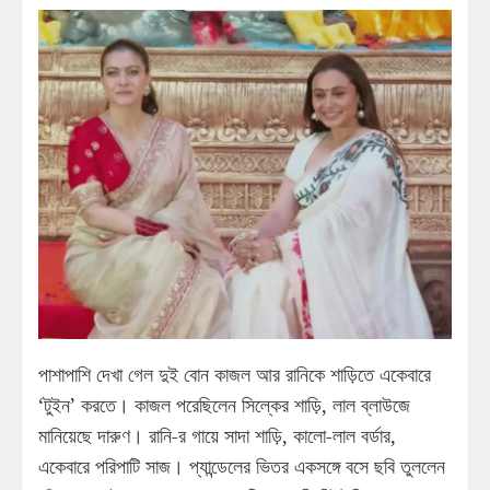
পাশাপাশি দেখা গেল দুই বোন কাজল আর রানিকে শাড়িতে একেবারে
‘টুইন’ করতে। কাজল পরেছিলেন সিল্কের শাড়ি, লাল ব্লাউজে
মানিয়েছে দারুণ। রানি-র গায়ে সাদা শাড়ি, কালো-লাল বর্ডার,
একেবারে পরিপাটি সাজ। প্যান্ডেলের ভিতর একসঙ্গে বসে ছবি তুললেন