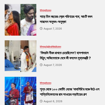
টলিপাড়া
বিনোদন
সাড়ে তিন বছরের প্রেম পরিণয়ের পথে, আংটি বদল
সারলেন অনুভব-অনুষ্কা
August 7, 2026
টলিপাড়া
ট্রেন্ডিং
বলিউড
বিনোদন
‘বিষয়টা নীরব রাখতে চেয়েছিলেন’! হাসপাতালে
মিঠুন,অভিনেতাকে দেখে কী বললেন মুখ্যমন্ত্রী ?
August 7, 2026
টলিপাড়া
বিনোদন
শূন্য থেকে ১০০ কোটি! দেবের ‘দাদাগিরি’র মঞ্চে উঠে এল
শান্তিনিকেতনের রাম সাওয়ের লড়াইয়ের গল্প
August 6, 2026