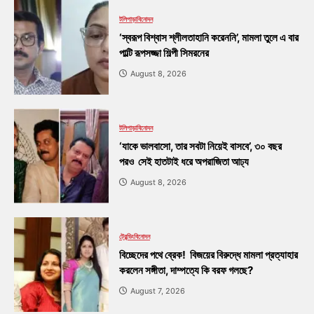
টলিপাড়া
বিনোদন
‘স্বরূপ বিশ্বাস শ্লীলতাহানি করেননি’, মামলা তুলে এ বার
পাল্টি রূপসজ্জা শিল্পী সিমরনের
August 8, 2026
টলিপাড়া
বিনোদন
‘যাকে ভালবাসো, তার সবটা নিয়েই বাসবে’, ৩০ বছর
পরও সেই হাতটাই ধরে অপরাজিতা আঢ্য
August 8, 2026
ট্রেন্ডিং
বিনোদন
বিচ্ছেদের পথে ব্রেক! বিজয়ের বিরুদ্ধে মামলা প্রত্যাহার
করলেন সঙ্গীতা, দাম্পত্যে কি বরফ গলছে?
August 7, 2026