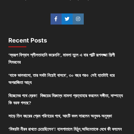
Recent Posts
‘স্বরূপ বিশ্বাস শ্লীলতাহানি করেননি’, মামলা তুলে এ বার পাল্টি রূপসজ্জা শিল্পী
সিমরনের
‘যাকে ভালবাসো, তার সবটা নিয়েই বাসবে’, ৩০ বছর পরও সেই হাতটাই ধরে
অপরাজিতা আঢ্য
বিচ্ছেদের পথে ব্রেক! বিজয়ের বিরুদ্ধে মামলা প্রত্যাহার করলেন সঙ্গীতা, দাম্পত্যে
কি বরফ গলছে?
সাড়ে তিন বছরের প্রেম পরিণয়ের পথে, আংটি বদল সারলেন অনুভব-অনুষ্কা
‘বিষয়টা নীরব রাখতে চেয়েছিলেন’! হাসপাতালে মিঠুন,অভিনেতাকে দেখে কী বললেন