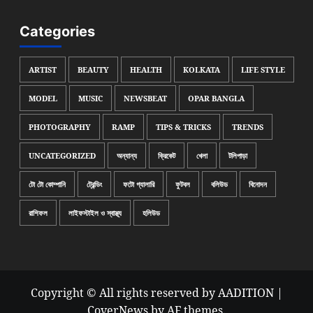
Categories
ARTIST
BEAUTY
HEALTH
KOLKATA
LIFE STYLE
MODEL
MUSIC
NEWSBEAT
OPAR BANGLA
PHOTOGRAPHY
RAMP
TIPS & TRICKS
TRENDS
UNCATEGORIZED
অন্যান্য
ক্রিকেট
খেলা
টলিপাড়া
টো টো কোম্পানি
ট্রেন্ডিং
ফটো গ্যালারি
ফুটবল
বলিউড
বিনোদন
রাশিফল
লাইফস্টাইল ও স্বাস্থ্য
হলিউড
Copyright © All rights reserved by AADITION
|
CoverNews
by AF themes.