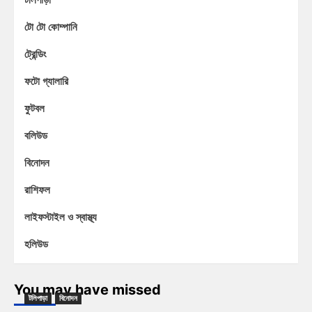
টো টো কোম্পানি
ট্রেন্ডিং
ফটো গ্যালারি
ফুটবল
বলিউড
বিনোদন
রাশিফল
লাইফস্টাইল ও স্বাস্থ্য
হলিউড
You may have missed
টলিপাড়া
বিনোদন