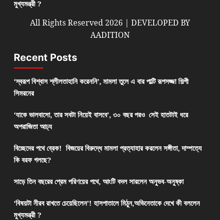
মুখ্যমন্ত্রী ?
All Rights Reserved 2026 | DEVELOPED BY
AADITION
Recent Posts
‘স্বরূপ বিশ্বাস শ্লীলতাহানি করেননি’, মামলা তুলে এ বার পাল্টি রূপসজ্জা শিল্পী
সিমরনের
‘যাকে ভালবাসো, তার সবটা নিয়েই বাসবে’, ৩০ বছর পরও সেই হাতটাই ধরে
অপরাজিতা আঢ্য
বিচ্ছেদের পথে ব্রেক! বিজয়ের বিরুদ্ধে মামলা প্রত্যাহার করলেন সঙ্গীতা, দাম্পত্যে
কি বরফ গলছে?
সাড়ে তিন বছরের প্রেম পরিণয়ের পথে, আংটি বদল সারলেন অনুভব-অনুষ্কা
‘বিষয়টা নীরব রাখতে চেয়েছিলেন’! হাসপাতালে মিঠুন,অভিনেতাকে দেখে কী বললেন
মুখ্যমন্ত্রী ?