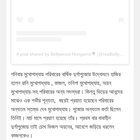
A post shared by Bollywood Hungama🎥 (@realbollywoodhungama)
শনিবার মুখোপাধ্যায় পরিবারের বার্ষিক দুর্গাপুজোর উদ্বোধনে হাজির
হলেন রানি মুখোপাধ্যায় , কাজল, তনিশা মুখোপাধ্যায়, অয়ন
মুখোপাধ্যায়-সহ পরিবারের অন্য সদস্যরা। কিন্তু ভিড়ের আনন্দের
মাঝেও এক গভীর শূন্যতা, বছরই প্রয়াত হয়েছেন পরিবারের
অন্যতম স্তম্ভ দেব মুখোপাধ্যায়। পুজোর অন্যতম কর্তা ছিলেন
তিনিই। মার্চ মাসে প্রয়াণ হয়েছে তাঁর। প্রথম বার বাবাহীন
দুর্গাপুজোয় তাই চোখ ভিজল অয়নের, আবেগে জড়িয়ে ধরলেন
কাজলকেও।