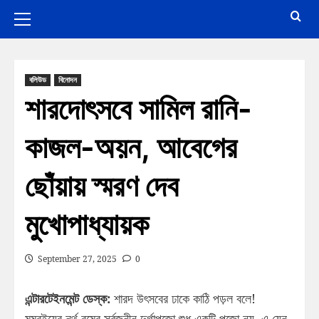
বলিউড
বিনোদন
শারদোৎসবে সামিল রানি-
কাজল-অয়ন, আবেগের
ছোঁয়ায় স্মরণ দেব
মুখোপাধ্যায়ক
September 27, 2025
0
এন্টারটেইনমেন্ট ডেস্ক:
শারদ উৎসবের ঢাকে কাঠি পড়ল বলে!
মুম্বইয়ের নর্থ বম্বে সর্বজনীন দুর্গাপুজো শুধু একটি পুজো নয়, এ যেন