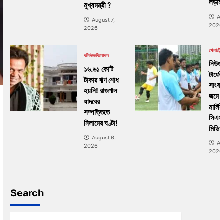
লড়াই
মুখ্যমন্ত্রী ?
A
August 7,
202
2026
খেলা
ট্র
বলিউড
বিনোদন
নিউজ
১৬.৬১ কোটি
টার্ফে
টাকার ঋণ শোধ
সাংব
হয়নি! রাজপাল
জমে
যাদবের
মার্ল
সম্পত্তিতে
সিএ
নিলামের ঘণ্টা!
মিডি
August 6,
A
2026
202
Search