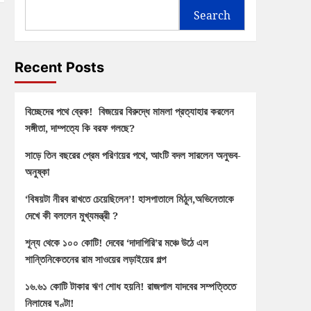
Search
Recent Posts
বিচ্ছেদের পথে ব্রেক! বিজয়ের বিরুদ্ধে মামলা প্রত্যাহার করলেন
সঙ্গীতা, দাম্পত্যে কি বরফ গলছে?
সাড়ে তিন বছরের প্রেম পরিণয়ের পথে, আংটি বদল সারলেন অনুভব-
অনুষ্কা
‘বিষয়টা নীরব রাখতে চেয়েছিলেন’! হাসপাতালে মিঠুন,অভিনেতাকে
দেখে কী বললেন মুখ্যমন্ত্রী ?
শূন্য থেকে ১০০ কোটি! দেবের ‘দাদাগিরি’র মঞ্চে উঠে এল
শান্তিনিকেতনের রাম সাওয়ের লড়াইয়ের গল্প
১৬.৬১ কোটি টাকার ঋণ শোধ হয়নি! রাজপাল যাদবের সম্পত্তিতে
নিলামের ঘণ্টা!