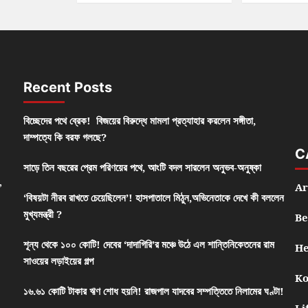
Recent Posts
বিচ্ছেদের পথে ব্রেক! বিজয়ের বিরুদ্ধে মামলা প্রত্যাহার করলেন সঙ্গীতা,
দাম্পত্যে কি বরফ গলছে?
C
সাড়ে তিন বছরের প্রেম পরিণয়ের পথে, আংটি বদল সারলেন অনুভব-অনুষ্কা
,
Ar
‘বিষয়টা নীরব রাখতে চেয়েছিলেন’! হাসপাতালে মিঠুন,অভিনেতাকে দেখে কী বললেন
মুখ্যমন্ত্রী ?
Be
শূন্য থেকে ১০০ কোটি! দেবের ‘দাদাগিরি’র মঞ্চে উঠে এল শান্তিনিকেতনের রাম
He
সাওয়ের লড়াইয়ের গল্প
Ko
১৬.৬১ কোটি টাকার ঋণ শোধ হয়নি! রাজপাল যাদবের সম্পত্তিতে নিলামের ঘণ্টা!