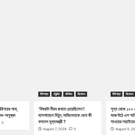
টলিপাড়া
ট্রেন্ডিং
বলিউড
বিনোদন
টলিপাড়া
বিনোদন
পরিণয়ের পথে,
‘বিষয়টা নীরব রাখতে চেয়েছিলেন’!
শূন্য থেকে ১০০ ক
ব-অনুষ্কা
হাসপাতালে মিঠুন,অভিনেতাকে দেখে কী
মঞ্চে উঠে এল শা
বললেন মুখ্যমন্ত্রী ?
সাওয়ের লড়াইয়ের 
0
August 7, 2026
0
August 6, 2