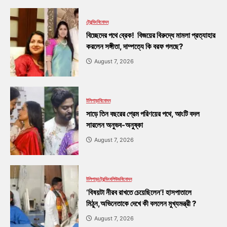
ট্রেন্ডিং
বিনোদন
বিচ্ছেদের পথে ব্রেক! বিজয়ের বিরুদ্ধে মামলা প্রত্যাহার
করলেন সঙ্গীতা, দাম্পত্যে কি বরফ গলছে?
August 7, 2026
টলিপাড়া
বিনোদন
সাড়ে তিন বছরের প্রেম পরিণয়ের পথে, আংটি বদল
সারলেন অনুভব-অনুষ্কা
August 7, 2026
টলিপাড়া
ট্রেন্ডিং
বলিউড
বিনোদন
‘বিষয়টা নীরব রাখতে চেয়েছিলেন’! হাসপাতালে
মিঠুন,অভিনেতাকে দেখে কী বললেন মুখ্যমন্ত্রী ?
August 7, 2026