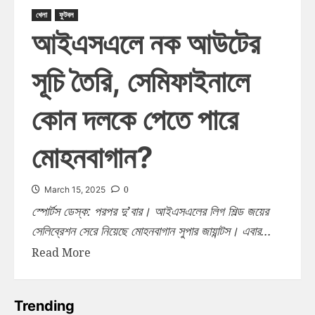
খেলা
ফুটবল
আইএসএলে নক আউটের
সূচি তৈরি, সেমিফাইনালে
কোন দলকে পেতে পারে
মোহনবাগান?
0
March 15, 2025
স্পোর্টস ডেস্ক: পরপর দু’বার। আইএসএলের লিগ শিল্ড জয়ের
সেলিব্রেশন সেরে নিয়েছে মোহনবাগান সুপার জায়ান্টস। এবার...
Read More
Trending