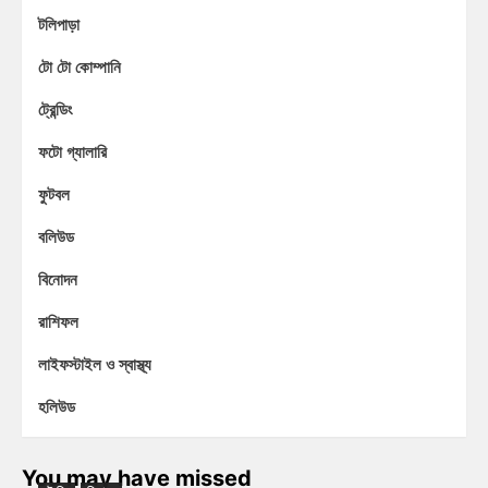
টলিপাড়া
টো টো কোম্পানি
ট্রেন্ডিং
ফটো গ্যালারি
ফুটবল
বলিউড
বিনোদন
রাশিফল
লাইফস্টাইল ও স্বাস্থ্য
হলিউড
You may have missed