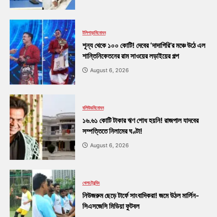
টলিপাড়া
বিনোদন
শূন্য থেকে ১০০ কোটি! দেবের ‘দাদাগিরি’র মঞ্চে উঠে এল
শান্তিনিকেতনের রাম সাওয়ের লড়াইয়ের গল্প
August 6, 2026
বলিউড
বিনোদন
১৬.৬১ কোটি টাকার ঋণ শোধ হয়নি! রাজপাল যাদবের
সম্পত্তিতে নিলামের ঘণ্টা!
August 6, 2026
খেলা
ট্রেন্ডিং
নিউজরুম ছেড়ে টার্ফে সাংবাদিকরা! জমে উঠল মার্লিন-
সিএসজেসি মিডিয়া ফুটবল