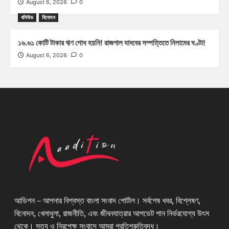
August 6, 2026
0
বলিউড
বিনোদন
১৬.৬১ কোটি টাকার ঋণ শোধ হয়নি! রাজপাল যাদবের সম্পত্তিতে নিলামের ঘণ্টা!
August 6, 2026
0
আডিশন – আপনার বিশ্বস্ত বাংলা সংবাদ পোর্টাল। সর্বশেষ খবর, বিশ্লেষণ,
বিনোদন, খেলাধুলা, রাজনীতি, এবং জীবনযাত্রার আপডেট পান নির্ভরযোগ্য উৎস
থেকে। সত্য ও নিরপেক্ষ সংবাদে আমরা প্রতিশ্রুতিবদ্ধ।