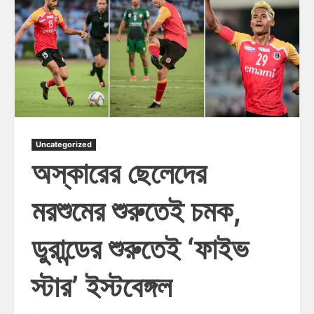
Uncategorized
অস্কারের ছেলেদের
মরশুমের শুরুতেই চমক,
ডুরান্ডের শুরুতেই ‘ফাইভ
স্টার’ ইস্টবেঙ্গল