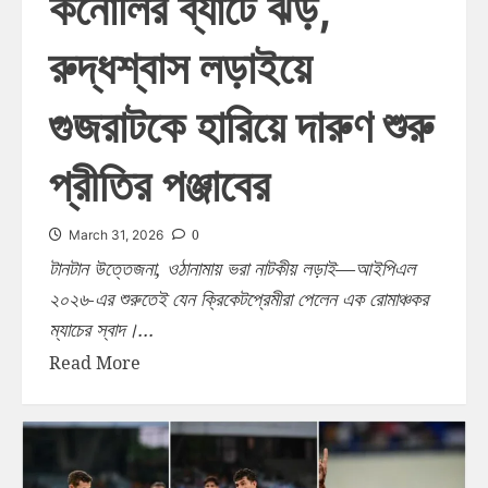
কনোলির ব্যাটে ঝড়,
রুদ্ধশ্বাস লড়াইয়ে
গুজরাটকে হারিয়ে দারুণ শুরু
প্রীতির পঞ্জাবের
0
March 31, 2026
টানটান উত্তেজনা, ওঠানামায় ভরা নাটকীয় লড়াই—আইপিএল
২০২৬-এর শুরুতেই যেন ক্রিকেটপ্রেমীরা পেলেন এক রোমাঞ্চকর
ম্যাচের স্বাদ।...
Read More