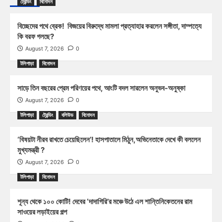
ট্রেন্ডিং
বিনোদন
বিচ্ছেদের পথে ব্রেক! বিজয়ের বিরুদ্ধে মামলা প্রত্যাহার করলেন সঙ্গীতা, দাম্পত্যে
কি বরফ গলছে?
August 7, 2026
0
টলিপাড়া
বিনোদন
সাড়ে তিন বছরের প্রেম পরিণয়ের পথে, আংটি বদল সারলেন অনুভব-অনুষ্কা
August 7, 2026
0
টলিপাড়া
ট্রেন্ডিং
বলিউড
বিনোদন
‘বিষয়টা নীরব রাখতে চেয়েছিলেন’! হাসপাতালে মিঠুন,অভিনেতাকে দেখে কী বললেন
মুখ্যমন্ত্রী ?
August 7, 2026
0
টলিপাড়া
বিনোদন
শূন্য থেকে ১০০ কোটি! দেবের ‘দাদাগিরি’র মঞ্চে উঠে এল শান্তিনিকেতনের রাম
সাওয়ের লড়াইয়ের গল্প