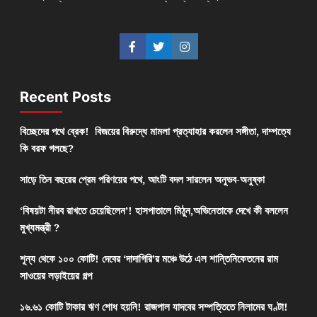
Recent Posts
বিচ্ছেদের পথে ব্রেক! বিজয়ের বিরুদ্ধে মামলা প্রত্যাহার করলেন সঙ্গীতা, দাম্পত্যে
কি বরফ গলছে?
সাড়ে তিন বছরের প্রেম পরিণয়ের পথে, আংটি বদল সারলেন অনুভব-অনুষ্কা
‘বিষয়টা নীরব রাখতে চেয়েছিলেন’! হাসপাতালে মিঠুন,অভিনেতাকে দেখে কী বললেন
মুখ্যমন্ত্রী ?
শূন্য থেকে ১০০ কোটি! দেবের ‘দাদাগিরি’র মঞ্চে উঠে এল শান্তিনিকেতনের রাম
সাওয়ের লড়াইয়ের গল্প
১৬.৬১ কোটি টাকার ঋণ শোধ হয়নি! রাজপাল যাদবের সম্পত্তিতে নিলামের ঘণ্টা!