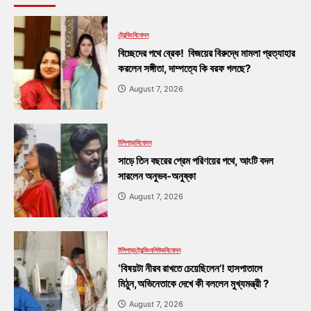
ট্রেন্ডিং
বিনোদন
বিচ্ছেদের পথে ব্রেক! বিজয়ের বিরুদ্ধে মামলা প্রত্যাহার
করলেন সঙ্গীতা, দাম্পত্যে কি বরফ গলছে?
August 7, 2026
টলিপাড়া
বিনোদন
সাড়ে তিন বছরের প্রেম পরিণয়ের পথে, আংটি বদল
সারলেন অনুভব-অনুষ্কা
August 7, 2026
টলিপাড়া
ট্রেন্ডিং
বলিউড
বিনোদন
‘বিষয়টা নীরব রাখতে চেয়েছিলেন’! হাসপাতালে
মিঠুন,অভিনেতাকে দেখে কী বললেন মুখ্যমন্ত্রী ?
August 7, 2026