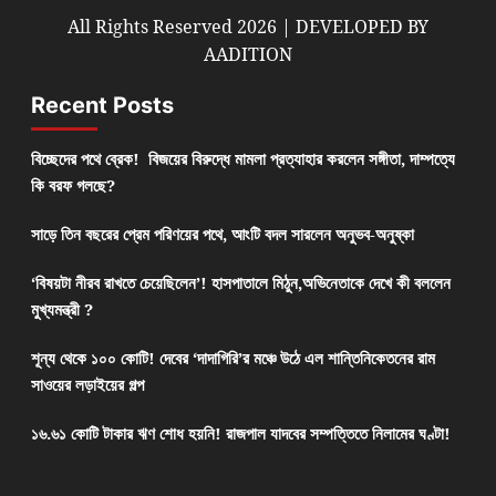
All Rights Reserved 2026 | DEVELOPED BY
AADITION
Recent Posts
বিচ্ছেদের পথে ব্রেক! বিজয়ের বিরুদ্ধে মামলা প্রত্যাহার করলেন সঙ্গীতা, দাম্পত্যে
কি বরফ গলছে?
সাড়ে তিন বছরের প্রেম পরিণয়ের পথে, আংটি বদল সারলেন অনুভব-অনুষ্কা
‘বিষয়টা নীরব রাখতে চেয়েছিলেন’! হাসপাতালে মিঠুন,অভিনেতাকে দেখে কী বললেন
মুখ্যমন্ত্রী ?
শূন্য থেকে ১০০ কোটি! দেবের ‘দাদাগিরি’র মঞ্চে উঠে এল শান্তিনিকেতনের রাম
সাওয়ের লড়াইয়ের গল্প
১৬.৬১ কোটি টাকার ঋণ শোধ হয়নি! রাজপাল যাদবের সম্পত্তিতে নিলামের ঘণ্টা!